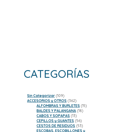
CATEGORÍAS
109
Sin Categorizar
109
productos
362
ACCESORIOS y OTROS
362
productos
15
ALFOMBRAS Y BURLETES
15
18
productos
BALDES Y PALANGANA
18
13
productos
CABOS Y SOPAPAS
13
productos
56
CEPILLOS y GUANTES
56
productos
53
CESTOS DE RESIDUOS
53
productos
ESCOBAS, ESCOBILLONES y