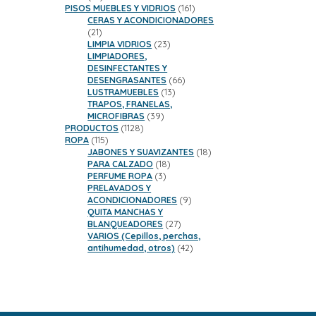
productos
161
PISOS MUEBLES Y VIDRIOS
161
productos
CERAS Y ACONDICIONADORES
21
21
productos
23
LIMPIA VIDRIOS
23
productos
LIMPIADORES,
DESINFECTANTES Y
66
DESENGRASANTES
66
13
productos
LUSTRAMUEBLES
13
productos
TRAPOS, FRANELAS,
39
MICROFIBRAS
39
1128
productos
PRODUCTOS
1128
115
productos
ROPA
115
productos
18
JABONES Y SUAVIZANTES
18
18
productos
PARA CALZADO
18
3
productos
PERFUME ROPA
3
productos
PRELAVADOS Y
9
ACONDICIONADORES
9
productos
QUITA MANCHAS Y
27
BLANQUEADORES
27
productos
VARIOS (Cepillos, perchas,
42
antihumedad, otros)
42
productos