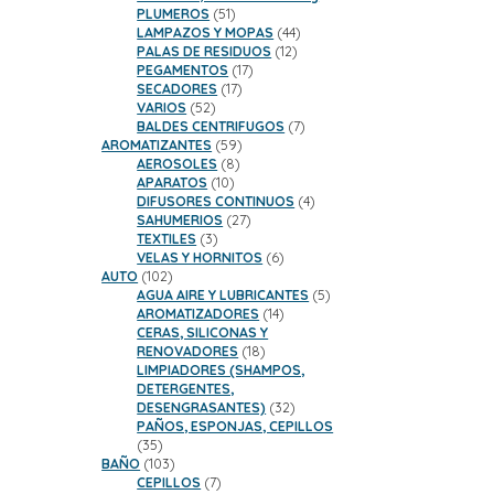
51
PLUMEROS
51
productos
44
LAMPAZOS Y MOPAS
44
12
productos
PALAS DE RESIDUOS
12
17
productos
PEGAMENTOS
17
17
productos
SECADORES
17
52
productos
VARIOS
52
productos
7
BALDES CENTRIFUGOS
7
59
productos
AROMATIZANTES
59
8
productos
AEROSOLES
8
10
productos
APARATOS
10
productos
4
DIFUSORES CONTINUOS
4
27
productos
SAHUMERIOS
27
3
productos
TEXTILES
3
productos
6
VELAS Y HORNITOS
6
102
productos
AUTO
102
productos
5
AGUA AIRE Y LUBRICANTES
5
14
productos
AROMATIZADORES
14
productos
CERAS, SILICONAS Y
18
RENOVADORES
18
productos
LIMPIADORES (SHAMPOS,
DETERGENTES,
32
DESENGRASANTES)
32
productos
PAÑOS, ESPONJAS, CEPILLOS
35
35
productos
103
BAÑO
103
productos
7
CEPILLOS
7