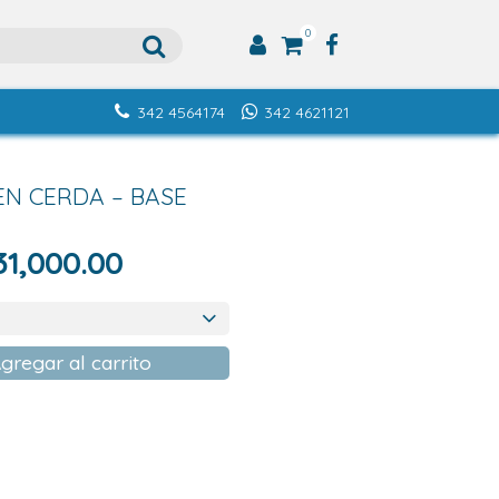
0
342 4564174
342 4621121
N CERDA – BASE
Rango
31,000.00
de
precios:
desde
gregar al carrito
$14,000.00
hasta
$31,000.00