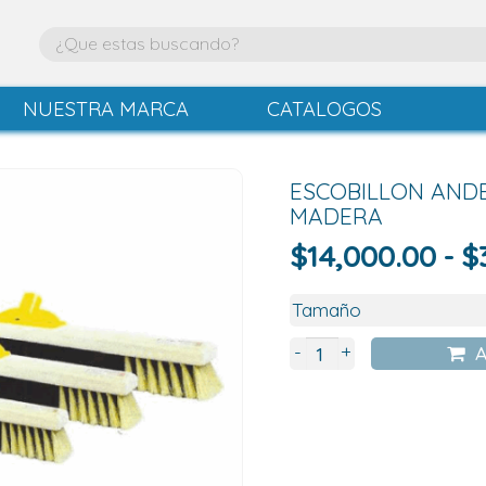
NUESTRA MARCA
CATALOGOS
ESCOBILLON ANDE
MADERA
$
14,000.00
-
$
+
-
A