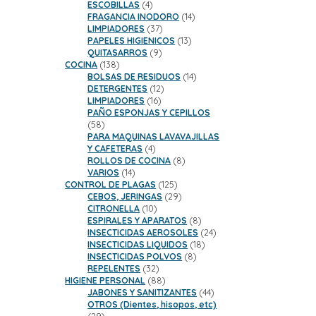
productos
4
ESCOBILLAS
4
productos
14
FRAGANCIA INODORO
14
37
productos
LIMPIADORES
37
productos
13
PAPELES HIGIENICOS
13
9
productos
QUITASARROS
9
138
productos
COCINA
138
productos
14
BOLSAS DE RESIDUOS
14
12
productos
DETERGENTES
12
16
productos
LIMPIADORES
16
productos
PAÑO ESPONJAS Y CEPILLOS
58
58
productos
PARA MAQUINAS LAVAVAJILLAS
4
Y CAFETERAS
4
productos
8
ROLLOS DE COCINA
8
14
productos
VARIOS
14
productos
125
CONTROL DE PLAGAS
125
productos
29
CEBOS, JERINGAS
29
10
productos
CITRONELLA
10
productos
8
ESPIRALES Y APARATOS
8
productos
24
INSECTICIDAS AEROSOLES
24
18
productos
INSECTICIDAS LIQUIDOS
18
8
productos
INSECTICIDAS POLVOS
8
32
productos
REPELENTES
32
productos
88
HIGIENE PERSONAL
88
productos
44
JABONES Y SANITIZANTES
44
productos
OTROS (Dientes, hisopos, etc)
29