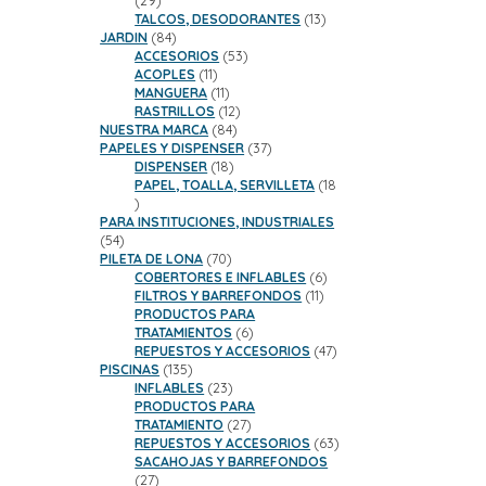
29
productos
13
TALCOS, DESODORANTES
13
84
productos
JARDIN
84
productos
53
ACCESORIOS
53
11
productos
ACOPLES
11
productos
11
MANGUERA
11
productos
12
RASTRILLOS
12
84
productos
NUESTRA MARCA
84
productos
37
PAPELES Y DISPENSER
37
18
productos
DISPENSER
18
productos
PAPEL, TOALLA, SERVILLETA
18
18
productos
PARA INSTITUCIONES, INDUSTRIALES
54
54
productos
70
PILETA DE LONA
70
productos
6
COBERTORES E INFLABLES
6
11
productos
FILTROS Y BARREFONDOS
11
productos
PRODUCTOS PARA
6
TRATAMIENTOS
6
productos
47
REPUESTOS Y ACCESORIOS
47
135
productos
PISCINAS
135
productos
23
INFLABLES
23
productos
PRODUCTOS PARA
27
TRATAMIENTO
27
productos
63
REPUESTOS Y ACCESORIOS
63
productos
SACAHOJAS Y BARREFONDOS
27
27