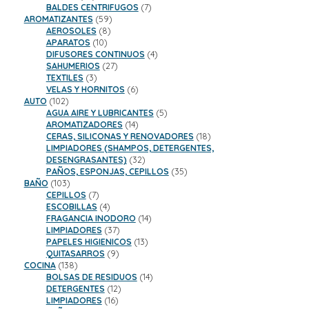
productos
7
BALDES CENTRIFUGOS
7
59
productos
AROMATIZANTES
59
8
productos
AEROSOLES
8
10
productos
APARATOS
10
productos
4
DIFUSORES CONTINUOS
4
27
productos
SAHUMERIOS
27
3
productos
TEXTILES
3
productos
6
VELAS Y HORNITOS
6
102
productos
AUTO
102
productos
5
AGUA AIRE Y LUBRICANTES
5
14
productos
AROMATIZADORES
14
productos
18
CERAS, SILICONAS Y RENOVADORES
18
productos
LIMPIADORES (SHAMPOS, DETERGENTES,
32
DESENGRASANTES)
32
productos
35
PAÑOS, ESPONJAS, CEPILLOS
35
103
productos
BAÑO
103
productos
7
CEPILLOS
7
productos
4
ESCOBILLAS
4
productos
14
FRAGANCIA INODORO
14
37
productos
LIMPIADORES
37
productos
13
PAPELES HIGIENICOS
13
9
productos
QUITASARROS
9
138
productos
COCINA
138
productos
14
BOLSAS DE RESIDUOS
14
12
productos
DETERGENTES
12
16
productos
LIMPIADORES
16