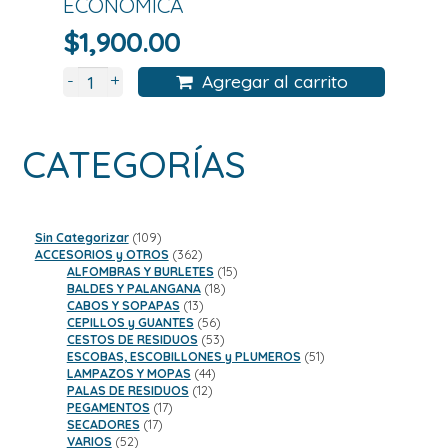
ECONOMICA
$
1,900.00
+
-
Agregar al carrito
CATEGORÍAS
109
Sin Categorizar
109
productos
362
ACCESORIOS y OTROS
362
productos
15
ALFOMBRAS Y BURLETES
15
18
productos
BALDES Y PALANGANA
18
13
productos
CABOS Y SOPAPAS
13
productos
56
CEPILLOS y GUANTES
56
productos
53
CESTOS DE RESIDUOS
53
productos
51
ESCOBAS, ESCOBILLONES y PLUMEROS
51
44
productos
LAMPAZOS Y MOPAS
44
12
productos
PALAS DE RESIDUOS
12
17
productos
PEGAMENTOS
17
17
productos
SECADORES
17
52
productos
VARIOS
52