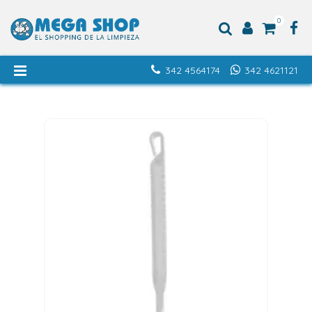
0
342 4564174
342 4621121