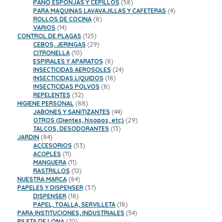
productos
58
PAÑO ESPONJAS Y CEPILLOS
58
productos
4
PARA MAQUINAS LAVAVAJILLAS Y CAFETERAS
4
8
productos
ROLLOS DE COCINA
8
14
productos
VARIOS
14
productos
125
CONTROL DE PLAGAS
125
productos
29
CEBOS, JERINGAS
29
10
productos
CITRONELLA
10
productos
8
ESPIRALES Y APARATOS
8
productos
24
INSECTICIDAS AEROSOLES
24
18
productos
INSECTICIDAS LIQUIDOS
18
8
productos
INSECTICIDAS POLVOS
8
32
productos
REPELENTES
32
productos
88
HIGIENE PERSONAL
88
productos
44
JABONES Y SANITIZANTES
44
productos
29
OTROS (Dientes, hisopos, etc)
29
13
productos
TALCOS, DESODORANTES
13
84
productos
JARDIN
84
productos
53
ACCESORIOS
53
11
productos
ACOPLES
11
productos
11
MANGUERA
11
productos
12
RASTRILLOS
12
84
productos
NUESTRA MARCA
84
productos
37
PAPELES Y DISPENSER
37
18
productos
DISPENSER
18
productos
18
PAPEL, TOALLA, SERVILLETA
18
productos
54
PARA INSTITUCIONES, INDUSTRIALES
54
70
productos
PILETA DE LONA
70