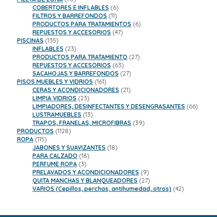
productos
6
COBERTORES E INFLABLES
6
11
productos
FILTROS Y BARREFONDOS
11
productos
6
PRODUCTOS PARA TRATAMIENTOS
6
47
productos
REPUESTOS Y ACCESORIOS
47
135
productos
PISCINAS
135
productos
23
INFLABLES
23
productos
27
PRODUCTOS PARA TRATAMIENTO
27
63
productos
REPUESTOS Y ACCESORIOS
63
productos
27
SACAHOJAS Y BARREFONDOS
27
161
productos
PISOS MUEBLES Y VIDRIOS
161
productos
21
CERAS Y ACONDICIONADORES
21
23
productos
LIMPIA VIDRIOS
23
productos
66
LIMPIADORES, DESINFECTANTES Y DESENGRASANTES
66
13
product
LUSTRAMUEBLES
13
productos
39
TRAPOS, FRANELAS, MICROFIBRAS
39
1128
productos
PRODUCTOS
1128
115
productos
ROPA
115
productos
18
JABONES Y SUAVIZANTES
18
18
productos
PARA CALZADO
18
3
productos
PERFUME ROPA
3
productos
9
PRELAVADOS Y ACONDICIONADORES
9
productos
27
QUITA MANCHAS Y BLANQUEADORES
27
productos
42
VARIOS (Cepillos, perchas, antihumedad, otros)
42
productos