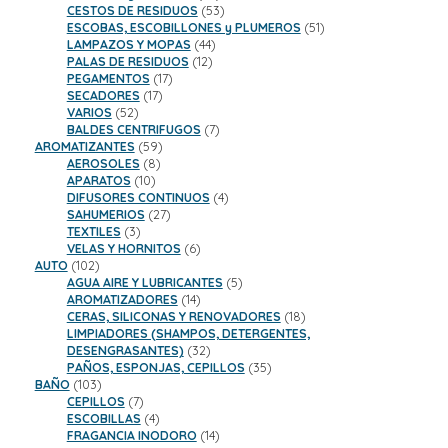
productos
53
CESTOS DE RESIDUOS
53
productos
51
ESCOBAS, ESCOBILLONES y PLUMEROS
51
44
productos
LAMPAZOS Y MOPAS
44
12
productos
PALAS DE RESIDUOS
12
17
productos
PEGAMENTOS
17
17
productos
SECADORES
17
52
productos
VARIOS
52
productos
7
BALDES CENTRIFUGOS
7
59
productos
AROMATIZANTES
59
8
productos
AEROSOLES
8
10
productos
APARATOS
10
productos
4
DIFUSORES CONTINUOS
4
27
productos
SAHUMERIOS
27
3
productos
TEXTILES
3
productos
6
VELAS Y HORNITOS
6
102
productos
AUTO
102
productos
5
AGUA AIRE Y LUBRICANTES
5
14
productos
AROMATIZADORES
14
productos
18
CERAS, SILICONAS Y RENOVADORES
18
productos
LIMPIADORES (SHAMPOS, DETERGENTES,
32
DESENGRASANTES)
32
productos
35
PAÑOS, ESPONJAS, CEPILLOS
35
103
productos
BAÑO
103
productos
7
CEPILLOS
7
productos
4
ESCOBILLAS
4
productos
14
FRAGANCIA INODORO
14