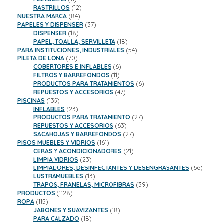
productos
12
RASTRILLOS
12
84
productos
NUESTRA MARCA
84
productos
37
PAPELES Y DISPENSER
37
18
productos
DISPENSER
18
productos
18
PAPEL, TOALLA, SERVILLETA
18
productos
54
PARA INSTITUCIONES, INDUSTRIALES
54
70
productos
PILETA DE LONA
70
productos
6
COBERTORES E INFLABLES
6
11
productos
FILTROS Y BARREFONDOS
11
productos
6
PRODUCTOS PARA TRATAMIENTOS
6
47
productos
REPUESTOS Y ACCESORIOS
47
135
productos
PISCINAS
135
productos
23
INFLABLES
23
productos
27
PRODUCTOS PARA TRATAMIENTO
27
63
productos
REPUESTOS Y ACCESORIOS
63
productos
27
SACAHOJAS Y BARREFONDOS
27
161
productos
PISOS MUEBLES Y VIDRIOS
161
productos
21
CERAS Y ACONDICIONADORES
21
23
productos
LIMPIA VIDRIOS
23
productos
66
LIMPIADORES, DESINFECTANTES Y DESENGRASANTES
66
13
product
LUSTRAMUEBLES
13
productos
39
TRAPOS, FRANELAS, MICROFIBRAS
39
1128
productos
PRODUCTOS
1128
115
productos
ROPA
115
productos
18
JABONES Y SUAVIZANTES
18
18
productos
PARA CALZADO
18