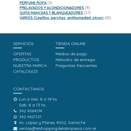
3
productos
PERFUME ROPA
3
productos
9
PRELAVADOS Y ACONDICIONADORES
9
productos
27
QUITA MANCHAS Y BLANQUEADORES
27
productos
42
VARIOS (Cepillos, perchas, antihumedad, otros)
42
productos
SERVICIOS
TIENDA ONLINE
OFERTAS
Medios de pago
PRODUCTOS
Métodos de entrega
NUESTRA MARCA
Preguntas frecuentes
CATALOGOS
CONTACTANOS
Lun a Vier: 8 a 19 hs
Sab: 8 a 13 hs
342 4564174
342 4621121
Av. López y Planes 4002, Santa Fe
ventas@elshoppingdelalimpieza.com.ar