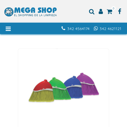
0
342 4564174
342 4621121