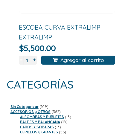
ESCOBA CURVA EXTRALIMP
EXTRALIMP
$
5,500.00
+
-
Agregar al carrito
CATEGORÍAS
109
Sin Categorizar
109
productos
362
ACCESORIOS y OTROS
362
productos
15
ALFOMBRAS Y BURLETES
15
18
productos
BALDES Y PALANGANA
18
13
productos
CABOS Y SOPAPAS
13
productos
56
CEPILLOS y GUANTES
56