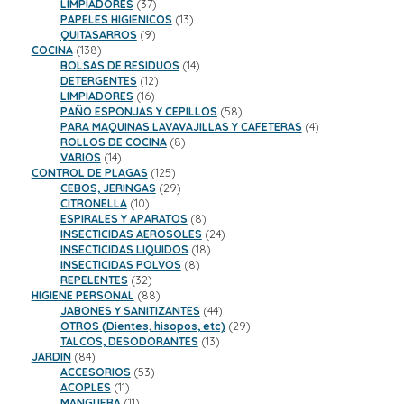
37
productos
LIMPIADORES
37
productos
13
PAPELES HIGIENICOS
13
9
productos
QUITASARROS
9
138
productos
COCINA
138
productos
14
BOLSAS DE RESIDUOS
14
12
productos
DETERGENTES
12
16
productos
LIMPIADORES
16
productos
58
PAÑO ESPONJAS Y CEPILLOS
58
productos
4
PARA MAQUINAS LAVAVAJILLAS Y CAFETERAS
4
8
productos
ROLLOS DE COCINA
8
14
productos
VARIOS
14
productos
125
CONTROL DE PLAGAS
125
productos
29
CEBOS, JERINGAS
29
10
productos
CITRONELLA
10
productos
8
ESPIRALES Y APARATOS
8
productos
24
INSECTICIDAS AEROSOLES
24
18
productos
INSECTICIDAS LIQUIDOS
18
8
productos
INSECTICIDAS POLVOS
8
32
productos
REPELENTES
32
productos
88
HIGIENE PERSONAL
88
productos
44
JABONES Y SANITIZANTES
44
productos
29
OTROS (Dientes, hisopos, etc)
29
13
productos
TALCOS, DESODORANTES
13
84
productos
JARDIN
84
productos
53
ACCESORIOS
53
11
productos
ACOPLES
11
productos
11
MANGUERA
11