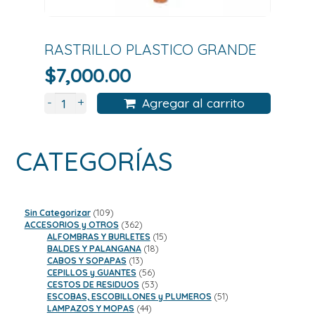
RASTRILLO PLASTICO GRANDE
$
7,000.00
+
-
Agregar al carrito
CATEGORÍAS
109
Sin Categorizar
109
productos
362
ACCESORIOS y OTROS
362
productos
15
ALFOMBRAS Y BURLETES
15
18
productos
BALDES Y PALANGANA
18
13
productos
CABOS Y SOPAPAS
13
productos
56
CEPILLOS y GUANTES
56
productos
53
CESTOS DE RESIDUOS
53
productos
51
ESCOBAS, ESCOBILLONES y PLUMEROS
51
44
productos
LAMPAZOS Y MOPAS
44