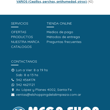
productos
42
VARIOS (Cepillos, perchas, antihumedad, otros)
42
productos
SERVICIOS
TIENDA ONLINE
OFERTAS
Medios de pago
PRODUCTOS
Métodos de entrega
NUESTRA MARCA
Preguntas frecuentes
CATALOGOS
CONTACTANOS
Lun a Vier: 8 a 19 hs
Sab: 8 a 13 hs
342 4564174
342 4621121
Av. López y Planes 4002, Santa Fe
ventas@elshoppingdelalimpieza.com.ar