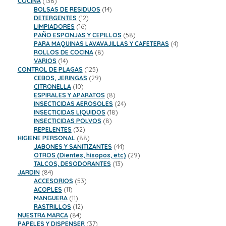
138
productos
COCINA
138
productos
14
BOLSAS DE RESIDUOS
14
12
productos
DETERGENTES
12
16
productos
LIMPIADORES
16
productos
58
PAÑO ESPONJAS Y CEPILLOS
58
productos
4
PARA MAQUINAS LAVAVAJILLAS Y CAFETERAS
4
8
productos
ROLLOS DE COCINA
8
14
productos
VARIOS
14
productos
125
CONTROL DE PLAGAS
125
productos
29
CEBOS, JERINGAS
29
10
productos
CITRONELLA
10
productos
8
ESPIRALES Y APARATOS
8
productos
24
INSECTICIDAS AEROSOLES
24
18
productos
INSECTICIDAS LIQUIDOS
18
8
productos
INSECTICIDAS POLVOS
8
32
productos
REPELENTES
32
productos
88
HIGIENE PERSONAL
88
productos
44
JABONES Y SANITIZANTES
44
productos
29
OTROS (Dientes, hisopos, etc)
29
13
productos
TALCOS, DESODORANTES
13
84
productos
JARDIN
84
productos
53
ACCESORIOS
53
11
productos
ACOPLES
11
productos
11
MANGUERA
11
productos
12
RASTRILLOS
12
84
productos
NUESTRA MARCA
84
productos
37
PAPELES Y DISPENSER
37