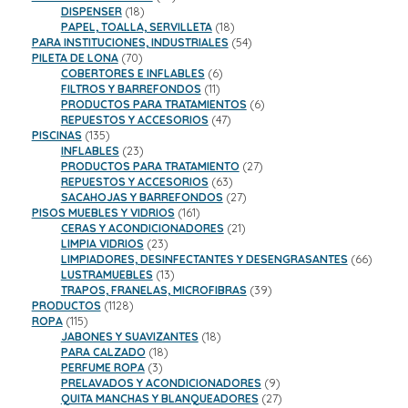
18
productos
DISPENSER
18
productos
18
PAPEL, TOALLA, SERVILLETA
18
productos
54
PARA INSTITUCIONES, INDUSTRIALES
54
70
productos
PILETA DE LONA
70
productos
6
COBERTORES E INFLABLES
6
11
productos
FILTROS Y BARREFONDOS
11
productos
6
PRODUCTOS PARA TRATAMIENTOS
6
47
productos
REPUESTOS Y ACCESORIOS
47
135
productos
PISCINAS
135
productos
23
INFLABLES
23
productos
27
PRODUCTOS PARA TRATAMIENTO
27
63
productos
REPUESTOS Y ACCESORIOS
63
productos
27
SACAHOJAS Y BARREFONDOS
27
161
productos
PISOS MUEBLES Y VIDRIOS
161
productos
21
CERAS Y ACONDICIONADORES
21
23
productos
LIMPIA VIDRIOS
23
productos
66
LIMPIADORES, DESINFECTANTES Y DESENGRASANTES
66
13
product
LUSTRAMUEBLES
13
productos
39
TRAPOS, FRANELAS, MICROFIBRAS
39
1128
productos
PRODUCTOS
1128
115
productos
ROPA
115
productos
18
JABONES Y SUAVIZANTES
18
18
productos
PARA CALZADO
18
3
productos
PERFUME ROPA
3
productos
9
PRELAVADOS Y ACONDICIONADORES
9
productos
27
QUITA MANCHAS Y BLANQUEADORES
27