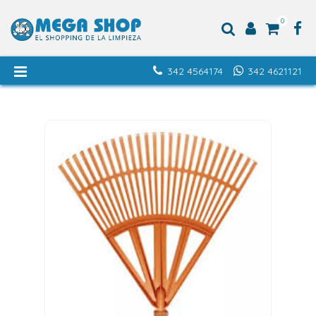
0
342 4564174
342 4621121