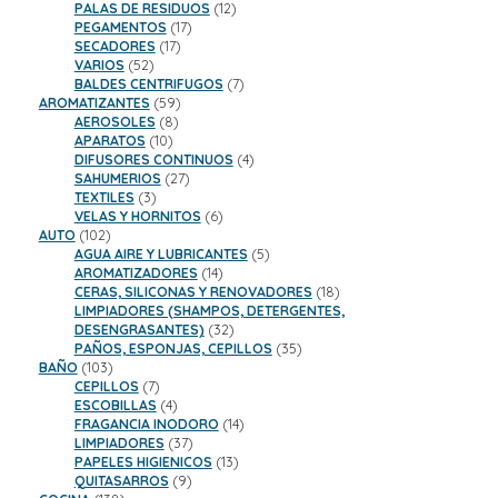
12
productos
PALAS DE RESIDUOS
12
17
productos
PEGAMENTOS
17
17
productos
SECADORES
17
52
productos
VARIOS
52
productos
7
BALDES CENTRIFUGOS
7
59
productos
AROMATIZANTES
59
8
productos
AEROSOLES
8
10
productos
APARATOS
10
productos
4
DIFUSORES CONTINUOS
4
27
productos
SAHUMERIOS
27
3
productos
TEXTILES
3
productos
6
VELAS Y HORNITOS
6
102
productos
AUTO
102
productos
5
AGUA AIRE Y LUBRICANTES
5
14
productos
AROMATIZADORES
14
productos
18
CERAS, SILICONAS Y RENOVADORES
18
productos
LIMPIADORES (SHAMPOS, DETERGENTES,
32
DESENGRASANTES)
32
productos
35
PAÑOS, ESPONJAS, CEPILLOS
35
103
productos
BAÑO
103
productos
7
CEPILLOS
7
productos
4
ESCOBILLAS
4
productos
14
FRAGANCIA INODORO
14
37
productos
LIMPIADORES
37
productos
13
PAPELES HIGIENICOS
13
9
productos
QUITASARROS
9