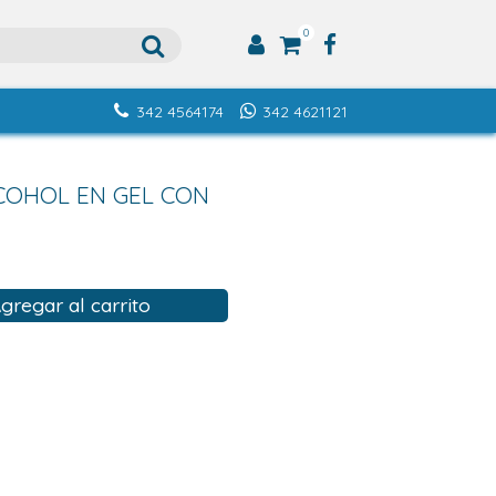
0
342 4564174
342 4621121
COHOL EN GEL CON
gregar al carrito