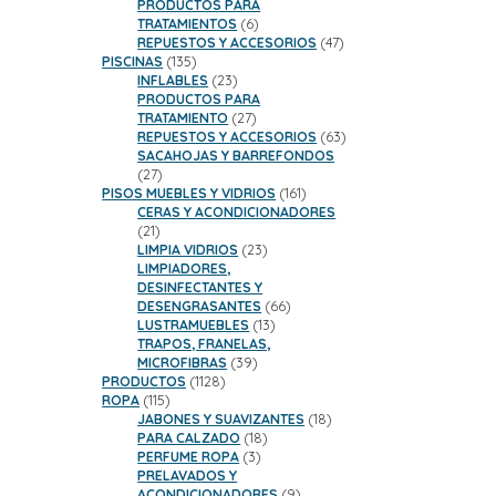
productos
PRODUCTOS PARA
6
TRATAMIENTOS
6
productos
47
REPUESTOS Y ACCESORIOS
47
135
productos
PISCINAS
135
productos
23
INFLABLES
23
productos
PRODUCTOS PARA
27
TRATAMIENTO
27
productos
63
REPUESTOS Y ACCESORIOS
63
productos
SACAHOJAS Y BARREFONDOS
27
27
productos
161
PISOS MUEBLES Y VIDRIOS
161
productos
CERAS Y ACONDICIONADORES
21
21
productos
23
LIMPIA VIDRIOS
23
productos
LIMPIADORES,
DESINFECTANTES Y
66
DESENGRASANTES
66
13
productos
LUSTRAMUEBLES
13
productos
TRAPOS, FRANELAS,
39
MICROFIBRAS
39
1128
productos
PRODUCTOS
1128
115
productos
ROPA
115
productos
18
JABONES Y SUAVIZANTES
18
18
productos
PARA CALZADO
18
3
productos
PERFUME ROPA
3
productos
PRELAVADOS Y
9
ACONDICIONADORES
9