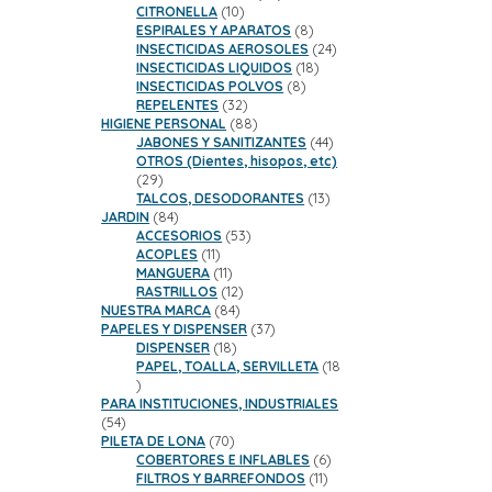
10
productos
CITRONELLA
10
productos
8
ESPIRALES Y APARATOS
8
productos
24
INSECTICIDAS AEROSOLES
24
18
productos
INSECTICIDAS LIQUIDOS
18
8
productos
INSECTICIDAS POLVOS
8
32
productos
REPELENTES
32
productos
88
HIGIENE PERSONAL
88
productos
44
JABONES Y SANITIZANTES
44
productos
OTROS (Dientes, hisopos, etc)
29
29
productos
13
TALCOS, DESODORANTES
13
84
productos
JARDIN
84
productos
53
ACCESORIOS
53
11
productos
ACOPLES
11
productos
11
MANGUERA
11
productos
12
RASTRILLOS
12
84
productos
NUESTRA MARCA
84
productos
37
PAPELES Y DISPENSER
37
18
productos
DISPENSER
18
productos
PAPEL, TOALLA, SERVILLETA
18
18
productos
PARA INSTITUCIONES, INDUSTRIALES
54
54
productos
70
PILETA DE LONA
70
productos
6
COBERTORES E INFLABLES
6
11
productos
FILTROS Y BARREFONDOS
11