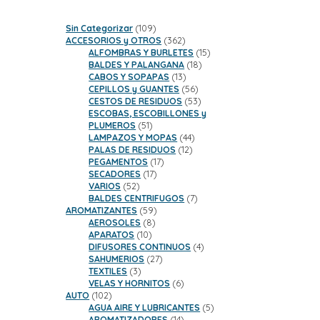
109
Sin Categorizar
109
productos
362
ACCESORIOS y OTROS
362
productos
15
ALFOMBRAS Y BURLETES
15
18
productos
BALDES Y PALANGANA
18
13
productos
CABOS Y SOPAPAS
13
productos
56
CEPILLOS y GUANTES
56
productos
53
CESTOS DE RESIDUOS
53
productos
ESCOBAS, ESCOBILLONES y
51
PLUMEROS
51
productos
44
LAMPAZOS Y MOPAS
44
12
productos
PALAS DE RESIDUOS
12
17
productos
PEGAMENTOS
17
17
productos
SECADORES
17
52
productos
VARIOS
52
productos
7
BALDES CENTRIFUGOS
7
59
productos
AROMATIZANTES
59
8
productos
AEROSOLES
8
10
productos
APARATOS
10
productos
4
DIFUSORES CONTINUOS
4
27
productos
SAHUMERIOS
27
3
productos
TEXTILES
3
productos
6
VELAS Y HORNITOS
6
102
productos
AUTO
102
productos
5
AGUA AIRE Y LUBRICANTES
5
14
productos
AROMATIZADORES
14