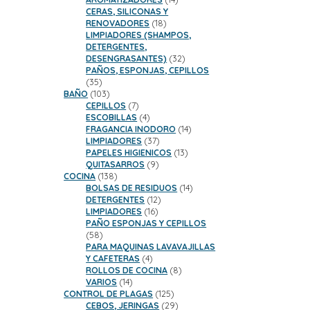
productos
CERAS, SILICONAS Y
18
RENOVADORES
18
productos
LIMPIADORES (SHAMPOS,
DETERGENTES,
32
DESENGRASANTES)
32
productos
PAÑOS, ESPONJAS, CEPILLOS
35
35
productos
103
BAÑO
103
productos
7
CEPILLOS
7
productos
4
ESCOBILLAS
4
productos
14
FRAGANCIA INODORO
14
37
productos
LIMPIADORES
37
productos
13
PAPELES HIGIENICOS
13
9
productos
QUITASARROS
9
138
productos
COCINA
138
productos
14
BOLSAS DE RESIDUOS
14
12
productos
DETERGENTES
12
16
productos
LIMPIADORES
16
productos
PAÑO ESPONJAS Y CEPILLOS
58
58
productos
PARA MAQUINAS LAVAVAJILLAS
4
Y CAFETERAS
4
productos
8
ROLLOS DE COCINA
8
14
productos
VARIOS
14
productos
125
CONTROL DE PLAGAS
125
productos
29
CEBOS, JERINGAS
29