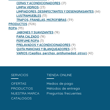
productos
21
CERAS Y ACONDICIONADORES
21
23
productos
LIMPIA VIDRIOS
23
productos
66
LIMPIADORES, DESINFECTANTES Y DESENGRASANTES
66
13
product
LUSTRAMUEBLES
13
productos
39
TRAPOS, FRANELAS, MICROFIBRAS
39
1128
productos
PRODUCTOS
1128
115
productos
ROPA
115
productos
18
JABONES Y SUAVIZANTES
18
18
productos
PARA CALZADO
18
3
productos
PERFUME ROPA
3
productos
9
PRELAVADOS Y ACONDICIONADORES
9
productos
27
QUITA MANCHAS Y BLANQUEADORES
27
productos
42
VARIOS (Cepillos, perchas, antihumedad, otros)
42
productos
SERVICIOS
TIENDA ONLINE
OFERTAS
Medios de pago
PRODUCTOS
Métodos de entrega
NUESTRA MARCA
Preguntas frecuentes
CATALOGOS