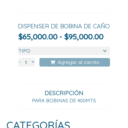
DISPENSER DE BOBINA DE CAÑO
Rango
$
65,000.00
-
$
95,000.00
de
precios
desde
+
-
Agregar al carrito
$65,00
hasta
$95,00
DESCRIPCIÓN
PARA BOBINAS DE 400MTS
CATEGORÍAS