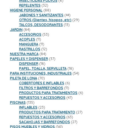
8
productos
INSECTICIDAS POLVOS
8
32
productos
REPELENTES
32
productos
88
HIGIENE PERSONAL
88
productos
44
JABONES Y SANITIZANTES
44
productos
29
OTROS (Dientes, hisopos, etc)
29
13
productos
TALCOS, DESODORANTES
13
84
productos
JARDIN
84
productos
53
ACCESORIOS
53
11
productos
ACOPLES
11
productos
11
MANGUERA
11
productos
12
RASTRILLOS
12
84
productos
NUESTRA MARCA
84
productos
37
PAPELES Y DISPENSER
37
18
productos
DISPENSER
18
productos
18
PAPEL, TOALLA, SERVILLETA
18
productos
54
PARA INSTITUCIONES, INDUSTRIALES
54
70
productos
PILETA DE LONA
70
productos
6
COBERTORES E INFLABLES
6
11
productos
FILTROS Y BARREFONDOS
11
productos
6
PRODUCTOS PARA TRATAMIENTOS
6
47
productos
REPUESTOS Y ACCESORIOS
47
135
productos
PISCINAS
135
productos
23
INFLABLES
23
productos
27
PRODUCTOS PARA TRATAMIENTO
27
63
productos
REPUESTOS Y ACCESORIOS
63
productos
27
SACAHOJAS Y BARREFONDOS
27
161
productos
PISOS MUEBLES Y VIDRIOS
161