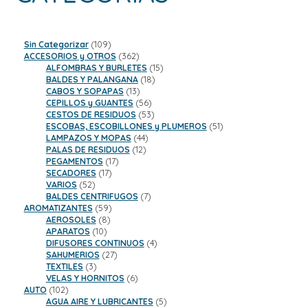
109
Sin Categorizar
109
productos
362
ACCESORIOS y OTROS
362
productos
15
ALFOMBRAS Y BURLETES
15
18
productos
BALDES Y PALANGANA
18
13
productos
CABOS Y SOPAPAS
13
productos
56
CEPILLOS y GUANTES
56
productos
53
CESTOS DE RESIDUOS
53
productos
51
ESCOBAS, ESCOBILLONES y PLUMEROS
51
44
productos
LAMPAZOS Y MOPAS
44
12
productos
PALAS DE RESIDUOS
12
17
productos
PEGAMENTOS
17
17
productos
SECADORES
17
52
productos
VARIOS
52
productos
7
BALDES CENTRIFUGOS
7
59
productos
AROMATIZANTES
59
8
productos
AEROSOLES
8
10
productos
APARATOS
10
productos
4
DIFUSORES CONTINUOS
4
27
productos
SAHUMERIOS
27
3
productos
TEXTILES
3
productos
6
VELAS Y HORNITOS
6
102
productos
AUTO
102
productos
5
AGUA AIRE Y LUBRICANTES
5