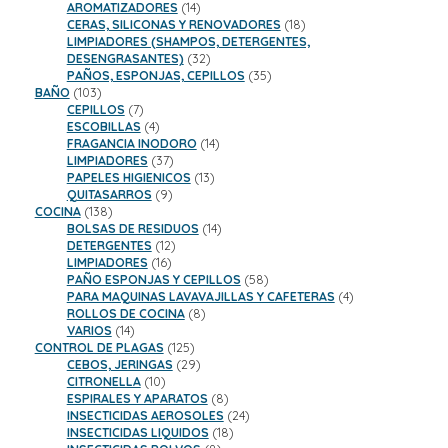
14
productos
AROMATIZADORES
14
productos
18
CERAS, SILICONAS Y RENOVADORES
18
productos
LIMPIADORES (SHAMPOS, DETERGENTES,
32
DESENGRASANTES)
32
productos
35
PAÑOS, ESPONJAS, CEPILLOS
35
103
productos
BAÑO
103
productos
7
CEPILLOS
7
productos
4
ESCOBILLAS
4
productos
14
FRAGANCIA INODORO
14
37
productos
LIMPIADORES
37
productos
13
PAPELES HIGIENICOS
13
9
productos
QUITASARROS
9
138
productos
COCINA
138
productos
14
BOLSAS DE RESIDUOS
14
12
productos
DETERGENTES
12
16
productos
LIMPIADORES
16
productos
58
PAÑO ESPONJAS Y CEPILLOS
58
productos
4
PARA MAQUINAS LAVAVAJILLAS Y CAFETERAS
4
8
productos
ROLLOS DE COCINA
8
14
productos
VARIOS
14
productos
125
CONTROL DE PLAGAS
125
productos
29
CEBOS, JERINGAS
29
10
productos
CITRONELLA
10
productos
8
ESPIRALES Y APARATOS
8
productos
24
INSECTICIDAS AEROSOLES
24
18
productos
INSECTICIDAS LIQUIDOS
18