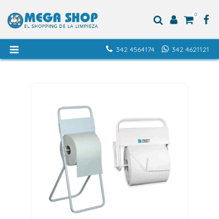
0
342 4564174
342 4621121