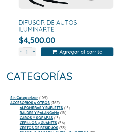
DIFUSOR DE AUTOS
ILUMINARTE
$
4,500.00
+
-
Agregar al carrito
CATEGORÍAS
109
Sin Categorizar
109
productos
362
ACCESORIOS y OTROS
362
productos
15
ALFOMBRAS Y BURLETES
15
18
productos
BALDES Y PALANGANA
18
13
productos
CABOS Y SOPAPAS
13
productos
56
CEPILLOS y GUANTES
56
productos
53
CESTOS DE RESIDUOS
53