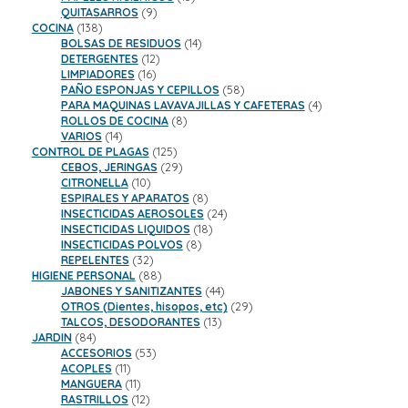
9
productos
QUITASARROS
9
138
productos
COCINA
138
productos
14
BOLSAS DE RESIDUOS
14
12
productos
DETERGENTES
12
16
productos
LIMPIADORES
16
productos
58
PAÑO ESPONJAS Y CEPILLOS
58
productos
4
PARA MAQUINAS LAVAVAJILLAS Y CAFETERAS
4
8
productos
ROLLOS DE COCINA
8
14
productos
VARIOS
14
productos
125
CONTROL DE PLAGAS
125
productos
29
CEBOS, JERINGAS
29
10
productos
CITRONELLA
10
productos
8
ESPIRALES Y APARATOS
8
productos
24
INSECTICIDAS AEROSOLES
24
18
productos
INSECTICIDAS LIQUIDOS
18
8
productos
INSECTICIDAS POLVOS
8
32
productos
REPELENTES
32
productos
88
HIGIENE PERSONAL
88
productos
44
JABONES Y SANITIZANTES
44
productos
29
OTROS (Dientes, hisopos, etc)
29
13
productos
TALCOS, DESODORANTES
13
84
productos
JARDIN
84
productos
53
ACCESORIOS
53
11
productos
ACOPLES
11
productos
11
MANGUERA
11
productos
12
RASTRILLOS
12