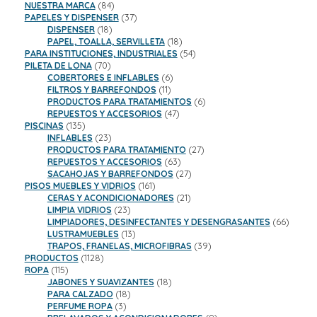
84
productos
NUESTRA MARCA
84
productos
37
PAPELES Y DISPENSER
37
18
productos
DISPENSER
18
productos
18
PAPEL, TOALLA, SERVILLETA
18
productos
54
PARA INSTITUCIONES, INDUSTRIALES
54
70
productos
PILETA DE LONA
70
productos
6
COBERTORES E INFLABLES
6
11
productos
FILTROS Y BARREFONDOS
11
productos
6
PRODUCTOS PARA TRATAMIENTOS
6
47
productos
REPUESTOS Y ACCESORIOS
47
135
productos
PISCINAS
135
productos
23
INFLABLES
23
productos
27
PRODUCTOS PARA TRATAMIENTO
27
63
productos
REPUESTOS Y ACCESORIOS
63
productos
27
SACAHOJAS Y BARREFONDOS
27
161
productos
PISOS MUEBLES Y VIDRIOS
161
productos
21
CERAS Y ACONDICIONADORES
21
23
productos
LIMPIA VIDRIOS
23
productos
66
LIMPIADORES, DESINFECTANTES Y DESENGRASANTES
66
13
product
LUSTRAMUEBLES
13
productos
39
TRAPOS, FRANELAS, MICROFIBRAS
39
1128
productos
PRODUCTOS
1128
115
productos
ROPA
115
productos
18
JABONES Y SUAVIZANTES
18
18
productos
PARA CALZADO
18
3
productos
PERFUME ROPA
3