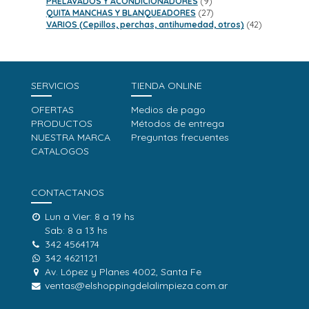
productos
9
PRELAVADOS Y ACONDICIONADORES
9
productos
27
QUITA MANCHAS Y BLANQUEADORES
27
productos
42
VARIOS (Cepillos, perchas, antihumedad, otros)
42
productos
SERVICIOS
TIENDA ONLINE
OFERTAS
Medios de pago
PRODUCTOS
Métodos de entrega
NUESTRA MARCA
Preguntas frecuentes
CATALOGOS
CONTACTANOS
Lun a Vier: 8 a 19 hs
Sab: 8 a 13 hs
342 4564174
342 4621121
Av. López y Planes 4002, Santa Fe
ventas@elshoppingdelalimpieza.com.ar