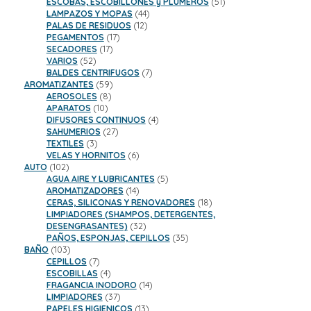
productos
51
ESCOBAS, ESCOBILLONES y PLUMEROS
51
44
productos
LAMPAZOS Y MOPAS
44
12
productos
PALAS DE RESIDUOS
12
17
productos
PEGAMENTOS
17
17
productos
SECADORES
17
52
productos
VARIOS
52
productos
7
BALDES CENTRIFUGOS
7
59
productos
AROMATIZANTES
59
8
productos
AEROSOLES
8
10
productos
APARATOS
10
productos
4
DIFUSORES CONTINUOS
4
27
productos
SAHUMERIOS
27
3
productos
TEXTILES
3
productos
6
VELAS Y HORNITOS
6
102
productos
AUTO
102
productos
5
AGUA AIRE Y LUBRICANTES
5
14
productos
AROMATIZADORES
14
productos
18
CERAS, SILICONAS Y RENOVADORES
18
productos
LIMPIADORES (SHAMPOS, DETERGENTES,
32
DESENGRASANTES)
32
productos
35
PAÑOS, ESPONJAS, CEPILLOS
35
103
productos
BAÑO
103
productos
7
CEPILLOS
7
productos
4
ESCOBILLAS
4
productos
14
FRAGANCIA INODORO
14
37
productos
LIMPIADORES
37
productos
13
PAPELES HIGIENICOS
13