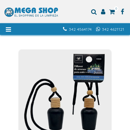
0
342 4564174
342 4621121