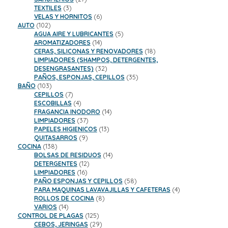
3
productos
TEXTILES
3
productos
6
VELAS Y HORNITOS
6
102
productos
AUTO
102
productos
5
AGUA AIRE Y LUBRICANTES
5
14
productos
AROMATIZADORES
14
productos
18
CERAS, SILICONAS Y RENOVADORES
18
productos
LIMPIADORES (SHAMPOS, DETERGENTES,
32
DESENGRASANTES)
32
productos
35
PAÑOS, ESPONJAS, CEPILLOS
35
103
productos
BAÑO
103
productos
7
CEPILLOS
7
productos
4
ESCOBILLAS
4
productos
14
FRAGANCIA INODORO
14
37
productos
LIMPIADORES
37
productos
13
PAPELES HIGIENICOS
13
9
productos
QUITASARROS
9
138
productos
COCINA
138
productos
14
BOLSAS DE RESIDUOS
14
12
productos
DETERGENTES
12
16
productos
LIMPIADORES
16
productos
58
PAÑO ESPONJAS Y CEPILLOS
58
productos
4
PARA MAQUINAS LAVAVAJILLAS Y CAFETERAS
4
8
productos
ROLLOS DE COCINA
8
14
productos
VARIOS
14
productos
125
CONTROL DE PLAGAS
125
productos
29
CEBOS, JERINGAS
29