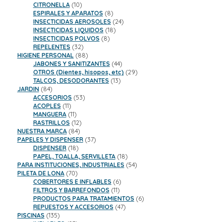
10
productos
CITRONELLA
10
productos
8
ESPIRALES Y APARATOS
8
productos
24
INSECTICIDAS AEROSOLES
24
18
productos
INSECTICIDAS LIQUIDOS
18
8
productos
INSECTICIDAS POLVOS
8
32
productos
REPELENTES
32
productos
88
HIGIENE PERSONAL
88
productos
44
JABONES Y SANITIZANTES
44
productos
29
OTROS (Dientes, hisopos, etc)
29
13
productos
TALCOS, DESODORANTES
13
84
productos
JARDIN
84
productos
53
ACCESORIOS
53
11
productos
ACOPLES
11
productos
11
MANGUERA
11
productos
12
RASTRILLOS
12
84
productos
NUESTRA MARCA
84
productos
37
PAPELES Y DISPENSER
37
18
productos
DISPENSER
18
productos
18
PAPEL, TOALLA, SERVILLETA
18
productos
54
PARA INSTITUCIONES, INDUSTRIALES
54
70
productos
PILETA DE LONA
70
productos
6
COBERTORES E INFLABLES
6
11
productos
FILTROS Y BARREFONDOS
11
productos
6
PRODUCTOS PARA TRATAMIENTOS
6
47
productos
REPUESTOS Y ACCESORIOS
47
135
productos
PISCINAS
135