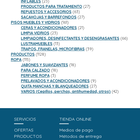
productos
23
INFLABLES
23
productos
27
PRODUCTOS PARA TRATAMIENTO
27
63
productos
REPUESTOS Y ACCESORIOS
63
productos
27
SACAHOJAS Y BARREFONDOS
27
161
productos
PISOS MUEBLES Y VIDRIOS
161
productos
21
CERAS Y ACONDICIONADORES
21
23
productos
LIMPIA VIDRIOS
23
productos
66
LIMPIADORES, DESINFECTANTES Y DESENGRASANTES
66
13
product
LUSTRAMUEBLES
13
productos
39
TRAPOS, FRANELAS, MICROFIBRAS
39
1128
productos
PRODUCTOS
1128
115
productos
ROPA
115
productos
18
JABONES Y SUAVIZANTES
18
18
productos
PARA CALZADO
18
3
productos
PERFUME ROPA
3
productos
9
PRELAVADOS Y ACONDICIONADORES
9
productos
27
QUITA MANCHAS Y BLANQUEADORES
27
productos
42
VARIOS (Cepillos, perchas, antihumedad, otros)
42
productos
SERVICIOS
TIENDA ONLINE
OFERTAS
Medios de pago
PRODUCTOS
Métodos de entrega