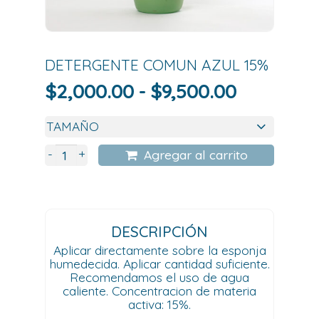
DETERGENTE COMUN AZUL 15%
Rango
$
2,000.00
-
$
9,500.00
de
precios:
desde
+
-
Agregar al carrito
$2,000.0
hasta
$9,500.0
DESCRIPCIÓN
Aplicar directamente sobre la esponja
humedecida. Aplicar cantidad suficiente.
Recomendamos el uso de agua
caliente. Concentracion de materia
activa: 15%.