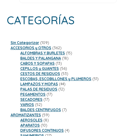
CATEGORÍAS
109
Sin Categorizar
109
productos
362
ACCESORIOS y OTROS
362
productos
15
ALFOMBRAS Y BURLETES
15
18
productos
BALDES Y PALANGANA
18
13
productos
CABOS Y SOPAPAS
13
productos
56
CEPILLOS y GUANTES
56
productos
53
CESTOS DE RESIDUOS
53
productos
51
ESCOBAS, ESCOBILLONES y PLUMEROS
51
44
productos
LAMPAZOS Y MOPAS
44
12
productos
PALAS DE RESIDUOS
12
17
productos
PEGAMENTOS
17
17
productos
SECADORES
17
52
productos
VARIOS
52
productos
7
BALDES CENTRIFUGOS
7
59
productos
AROMATIZANTES
59
8
productos
AEROSOLES
8
10
productos
APARATOS
10
productos
4
DIFUSORES CONTINUOS
4
27
productos
SAHUMERIOS
27