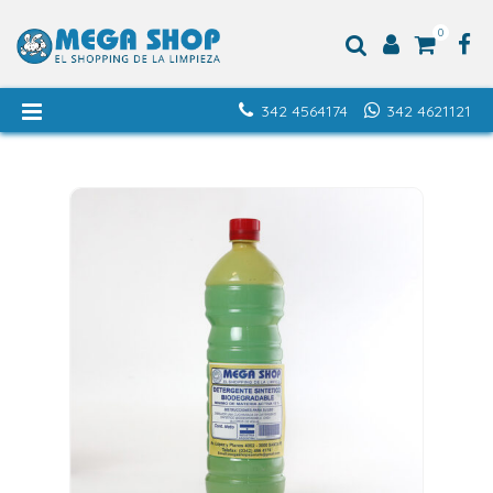
0
342 4564174
342 4621121