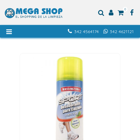
0
342 4564174
342 4621121