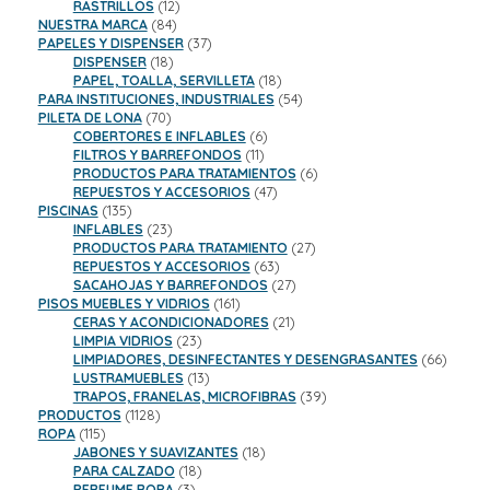
productos
12
RASTRILLOS
12
84
productos
NUESTRA MARCA
84
productos
37
PAPELES Y DISPENSER
37
18
productos
DISPENSER
18
productos
18
PAPEL, TOALLA, SERVILLETA
18
productos
54
PARA INSTITUCIONES, INDUSTRIALES
54
70
productos
PILETA DE LONA
70
productos
6
COBERTORES E INFLABLES
6
11
productos
FILTROS Y BARREFONDOS
11
productos
6
PRODUCTOS PARA TRATAMIENTOS
6
47
productos
REPUESTOS Y ACCESORIOS
47
135
productos
PISCINAS
135
productos
23
INFLABLES
23
productos
27
PRODUCTOS PARA TRATAMIENTO
27
63
productos
REPUESTOS Y ACCESORIOS
63
productos
27
SACAHOJAS Y BARREFONDOS
27
161
productos
PISOS MUEBLES Y VIDRIOS
161
productos
21
CERAS Y ACONDICIONADORES
21
23
productos
LIMPIA VIDRIOS
23
productos
66
LIMPIADORES, DESINFECTANTES Y DESENGRASANTES
66
13
product
LUSTRAMUEBLES
13
productos
39
TRAPOS, FRANELAS, MICROFIBRAS
39
1128
productos
PRODUCTOS
1128
115
productos
ROPA
115
productos
18
JABONES Y SUAVIZANTES
18
18
productos
PARA CALZADO
18
3
productos
PERFUME ROPA
3