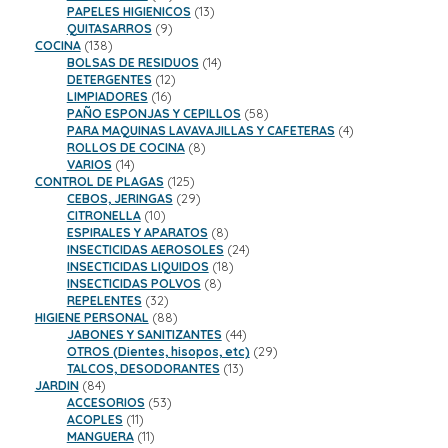
productos
13
PAPELES HIGIENICOS
13
9
productos
QUITASARROS
9
138
productos
COCINA
138
productos
14
BOLSAS DE RESIDUOS
14
12
productos
DETERGENTES
12
16
productos
LIMPIADORES
16
productos
58
PAÑO ESPONJAS Y CEPILLOS
58
productos
4
PARA MAQUINAS LAVAVAJILLAS Y CAFETERAS
4
8
productos
ROLLOS DE COCINA
8
14
productos
VARIOS
14
productos
125
CONTROL DE PLAGAS
125
productos
29
CEBOS, JERINGAS
29
10
productos
CITRONELLA
10
productos
8
ESPIRALES Y APARATOS
8
productos
24
INSECTICIDAS AEROSOLES
24
18
productos
INSECTICIDAS LIQUIDOS
18
8
productos
INSECTICIDAS POLVOS
8
32
productos
REPELENTES
32
productos
88
HIGIENE PERSONAL
88
productos
44
JABONES Y SANITIZANTES
44
productos
29
OTROS (Dientes, hisopos, etc)
29
13
productos
TALCOS, DESODORANTES
13
84
productos
JARDIN
84
productos
53
ACCESORIOS
53
11
productos
ACOPLES
11
productos
11
MANGUERA
11