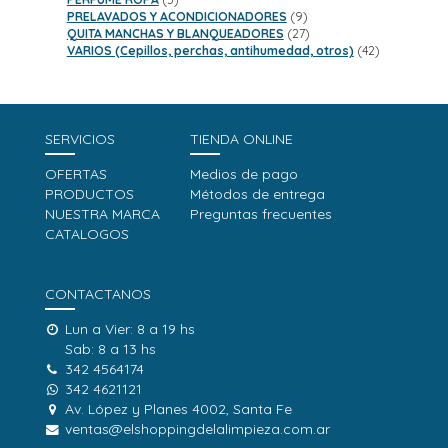
productos
9
PRELAVADOS Y ACONDICIONADORES
9
productos
27
QUITA MANCHAS Y BLANQUEADORES
27
productos
42
VARIOS (Cepillos, perchas, antihumedad, otros)
42
productos
SERVICIOS
TIENDA ONLINE
OFERTAS
Medios de pago
PRODUCTOS
Métodos de entrega
NUESTRA MARCA
Preguntas frecuentes
CATALOGOS
CONTACTANOS
Lun a Vier: 8 a 19 hs
Sab: 8 a 13 hs
342 4564174
342 4621121
Av. López y Planes 4002, Santa Fe
ventas@elshoppingdelalimpieza.com.ar