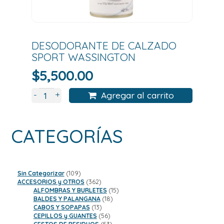
DESODORANTE DE CALZADO
SPORT WASSINGTON
$
5,500.00
+
-
Agregar al carrito
CATEGORÍAS
109
Sin Categorizar
109
productos
362
ACCESORIOS y OTROS
362
productos
15
ALFOMBRAS Y BURLETES
15
18
productos
BALDES Y PALANGANA
18
13
productos
CABOS Y SOPAPAS
13
productos
56
CEPILLOS y GUANTES
56
productos
53