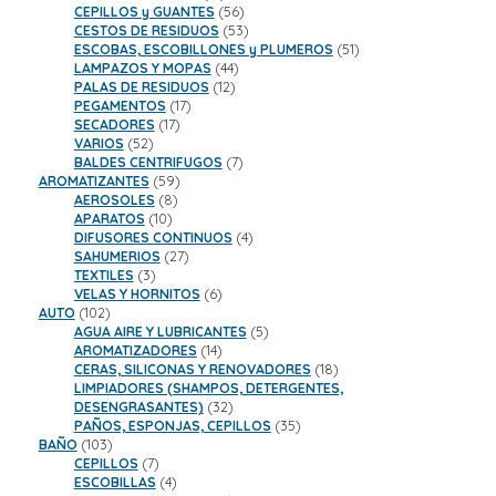
productos
56
CEPILLOS y GUANTES
56
productos
53
CESTOS DE RESIDUOS
53
productos
51
ESCOBAS, ESCOBILLONES y PLUMEROS
51
44
productos
LAMPAZOS Y MOPAS
44
12
productos
PALAS DE RESIDUOS
12
17
productos
PEGAMENTOS
17
17
productos
SECADORES
17
52
productos
VARIOS
52
productos
7
BALDES CENTRIFUGOS
7
59
productos
AROMATIZANTES
59
8
productos
AEROSOLES
8
10
productos
APARATOS
10
productos
4
DIFUSORES CONTINUOS
4
27
productos
SAHUMERIOS
27
3
productos
TEXTILES
3
productos
6
VELAS Y HORNITOS
6
102
productos
AUTO
102
productos
5
AGUA AIRE Y LUBRICANTES
5
14
productos
AROMATIZADORES
14
productos
18
CERAS, SILICONAS Y RENOVADORES
18
productos
LIMPIADORES (SHAMPOS, DETERGENTES,
32
DESENGRASANTES)
32
productos
35
PAÑOS, ESPONJAS, CEPILLOS
35
103
productos
BAÑO
103
productos
7
CEPILLOS
7
productos
4
ESCOBILLAS
4