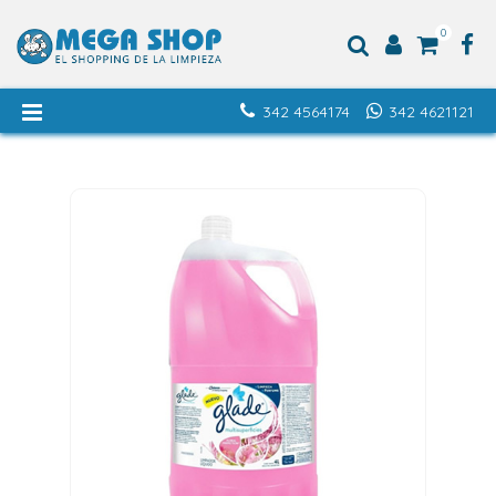
0
342 4564174
342 4621121