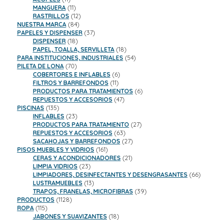
productos
11
MANGUERA
11
productos
12
RASTRILLOS
12
84
productos
NUESTRA MARCA
84
productos
37
PAPELES Y DISPENSER
37
18
productos
DISPENSER
18
productos
18
PAPEL, TOALLA, SERVILLETA
18
productos
54
PARA INSTITUCIONES, INDUSTRIALES
54
70
productos
PILETA DE LONA
70
productos
6
COBERTORES E INFLABLES
6
11
productos
FILTROS Y BARREFONDOS
11
productos
6
PRODUCTOS PARA TRATAMIENTOS
6
47
productos
REPUESTOS Y ACCESORIOS
47
135
productos
PISCINAS
135
productos
23
INFLABLES
23
productos
27
PRODUCTOS PARA TRATAMIENTO
27
63
productos
REPUESTOS Y ACCESORIOS
63
productos
27
SACAHOJAS Y BARREFONDOS
27
161
productos
PISOS MUEBLES Y VIDRIOS
161
productos
21
CERAS Y ACONDICIONADORES
21
23
productos
LIMPIA VIDRIOS
23
productos
66
LIMPIADORES, DESINFECTANTES Y DESENGRASANTES
66
13
product
LUSTRAMUEBLES
13
productos
39
TRAPOS, FRANELAS, MICROFIBRAS
39
1128
productos
PRODUCTOS
1128
115
productos
ROPA
115
productos
18
JABONES Y SUAVIZANTES
18