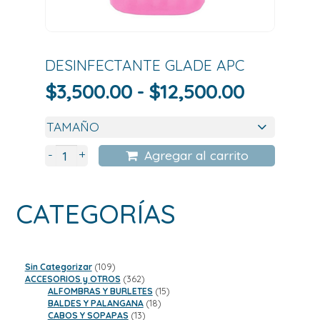
DESINFECTANTE GLADE APC
Rango
$
3,500.00
-
$
12,500.00
de
precios:
desde
+
-
Agregar al carrito
$3,500.
hasta
CATEGORÍAS
$12,500.
109
Sin Categorizar
109
productos
362
ACCESORIOS y OTROS
362
productos
15
ALFOMBRAS Y BURLETES
15
18
productos
BALDES Y PALANGANA
18
13
productos
CABOS Y SOPAPAS
13