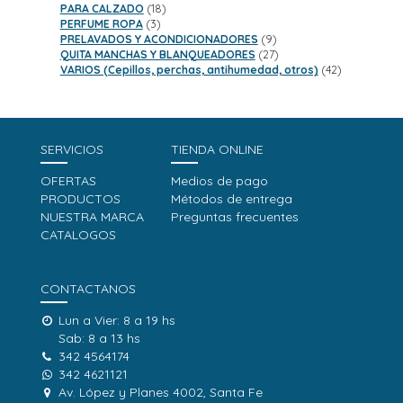
18
productos
PARA CALZADO
18
3
productos
PERFUME ROPA
3
productos
9
PRELAVADOS Y ACONDICIONADORES
9
productos
27
QUITA MANCHAS Y BLANQUEADORES
27
productos
42
VARIOS (Cepillos, perchas, antihumedad, otros)
42
productos
SERVICIOS
TIENDA ONLINE
OFERTAS
Medios de pago
PRODUCTOS
Métodos de entrega
NUESTRA MARCA
Preguntas frecuentes
CATALOGOS
CONTACTANOS
Lun a Vier: 8 a 19 hs
Sab: 8 a 13 hs
342 4564174
342 4621121
Av. López y Planes 4002, Santa Fe