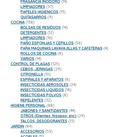
productos
14
FRAGANCIA INODORO
14
37
productos
LIMPIADORES
37
productos
13
PAPELES HIGIENICOS
13
9
productos
QUITASARROS
9
138
productos
COCINA
138
productos
14
BOLSAS DE RESIDUOS
14
12
productos
DETERGENTES
12
16
productos
LIMPIADORES
16
productos
58
PAÑO ESPONJAS Y CEPILLOS
58
productos
4
PARA MAQUINAS LAVAVAJILLAS Y CAFETERAS
4
8
productos
ROLLOS DE COCINA
8
14
productos
VARIOS
14
productos
125
CONTROL DE PLAGAS
125
productos
29
CEBOS, JERINGAS
29
10
productos
CITRONELLA
10
productos
8
ESPIRALES Y APARATOS
8
productos
24
INSECTICIDAS AEROSOLES
24
18
productos
INSECTICIDAS LIQUIDOS
18
8
productos
INSECTICIDAS POLVOS
8
32
productos
REPELENTES
32
productos
88
HIGIENE PERSONAL
88
productos
44
JABONES Y SANITIZANTES
44
productos
29
OTROS (Dientes, hisopos, etc)
29
13
productos
TALCOS, DESODORANTES
13
84
productos
JARDIN
84
productos
53
ACCESORIOS
53
11
productos
ACOPLES
11