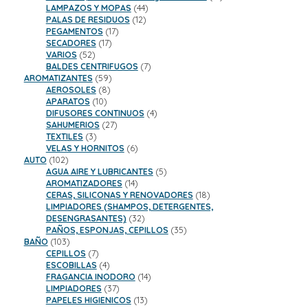
44
productos
LAMPAZOS Y MOPAS
44
12
productos
PALAS DE RESIDUOS
12
17
productos
PEGAMENTOS
17
17
productos
SECADORES
17
52
productos
VARIOS
52
productos
7
BALDES CENTRIFUGOS
7
59
productos
AROMATIZANTES
59
8
productos
AEROSOLES
8
10
productos
APARATOS
10
productos
4
DIFUSORES CONTINUOS
4
27
productos
SAHUMERIOS
27
3
productos
TEXTILES
3
productos
6
VELAS Y HORNITOS
6
102
productos
AUTO
102
productos
5
AGUA AIRE Y LUBRICANTES
5
14
productos
AROMATIZADORES
14
productos
18
CERAS, SILICONAS Y RENOVADORES
18
productos
LIMPIADORES (SHAMPOS, DETERGENTES,
32
DESENGRASANTES)
32
productos
35
PAÑOS, ESPONJAS, CEPILLOS
35
103
productos
BAÑO
103
productos
7
CEPILLOS
7
productos
4
ESCOBILLAS
4
productos
14
FRAGANCIA INODORO
14
37
productos
LIMPIADORES
37
productos
13
PAPELES HIGIENICOS
13