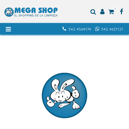
0
342 4564174
342 4621121