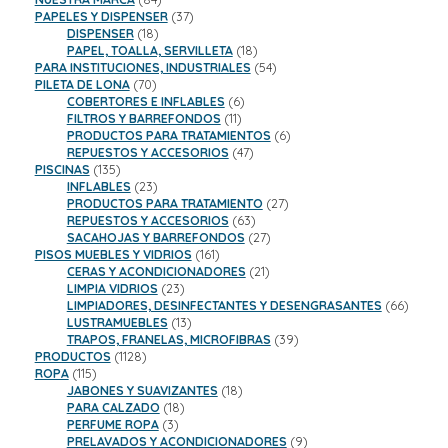
productos
37
PAPELES Y DISPENSER
37
18
productos
DISPENSER
18
productos
18
PAPEL, TOALLA, SERVILLETA
18
productos
54
PARA INSTITUCIONES, INDUSTRIALES
54
70
productos
PILETA DE LONA
70
productos
6
COBERTORES E INFLABLES
6
11
productos
FILTROS Y BARREFONDOS
11
productos
6
PRODUCTOS PARA TRATAMIENTOS
6
47
productos
REPUESTOS Y ACCESORIOS
47
135
productos
PISCINAS
135
productos
23
INFLABLES
23
productos
27
PRODUCTOS PARA TRATAMIENTO
27
63
productos
REPUESTOS Y ACCESORIOS
63
productos
27
SACAHOJAS Y BARREFONDOS
27
161
productos
PISOS MUEBLES Y VIDRIOS
161
productos
21
CERAS Y ACONDICIONADORES
21
23
productos
LIMPIA VIDRIOS
23
productos
66
LIMPIADORES, DESINFECTANTES Y DESENGRASANTES
66
13
product
LUSTRAMUEBLES
13
productos
39
TRAPOS, FRANELAS, MICROFIBRAS
39
1128
productos
PRODUCTOS
1128
115
productos
ROPA
115
productos
18
JABONES Y SUAVIZANTES
18
18
productos
PARA CALZADO
18
3
productos
PERFUME ROPA
3
productos
9
PRELAVADOS Y ACONDICIONADORES
9