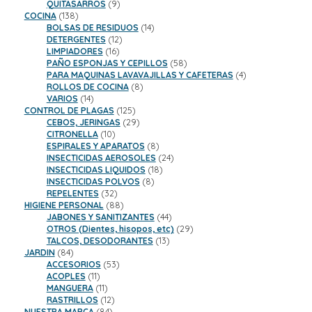
9
productos
QUITASARROS
9
138
productos
COCINA
138
productos
14
BOLSAS DE RESIDUOS
14
12
productos
DETERGENTES
12
16
productos
LIMPIADORES
16
productos
58
PAÑO ESPONJAS Y CEPILLOS
58
productos
4
PARA MAQUINAS LAVAVAJILLAS Y CAFETERAS
4
8
productos
ROLLOS DE COCINA
8
14
productos
VARIOS
14
productos
125
CONTROL DE PLAGAS
125
productos
29
CEBOS, JERINGAS
29
10
productos
CITRONELLA
10
productos
8
ESPIRALES Y APARATOS
8
productos
24
INSECTICIDAS AEROSOLES
24
18
productos
INSECTICIDAS LIQUIDOS
18
8
productos
INSECTICIDAS POLVOS
8
32
productos
REPELENTES
32
productos
88
HIGIENE PERSONAL
88
productos
44
JABONES Y SANITIZANTES
44
productos
29
OTROS (Dientes, hisopos, etc)
29
13
productos
TALCOS, DESODORANTES
13
84
productos
JARDIN
84
productos
53
ACCESORIOS
53
11
productos
ACOPLES
11
productos
11
MANGUERA
11
productos
12
RASTRILLOS
12
84
productos
NUESTRA MARCA
84