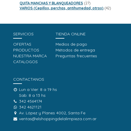
productos
27
QUITA MANCHAS Y BLANQUEADORES
27
productos
42
VARIOS (Cepillos, perchas, antihumedad, otros)
42
productos
SERVICIOS
TIENDA ONLINE
OFERTAS
Medios de pago
PRODUCTOS
Métodos de entrega
NUESTRA MARCA
Preguntas frecuentes
CATALOGOS
CONTACTANOS
Lun a Vier: 8 a 19 hs
Sab: 8 a 13 hs
342 4564174
342 4621121
Av. López y Planes 4002, Santa Fe
ventas@elshoppingdelalimpieza.com.ar