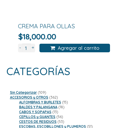
CREMA PARA OLLAS
$
18,000.00
+
-
Agregar al carrito
CATEGORÍAS
109
Sin Categorizar
109
productos
362
ACCESORIOS y OTROS
362
productos
15
ALFOMBRAS Y BURLETES
15
18
productos
BALDES Y PALANGANA
18
13
productos
CABOS Y SOPAPAS
13
productos
56
CEPILLOS y GUANTES
56
productos
53
CESTOS DE RESIDUOS
53
productos
51
ESCOBAS, ESCOBILLONES y PLUMEROS
51