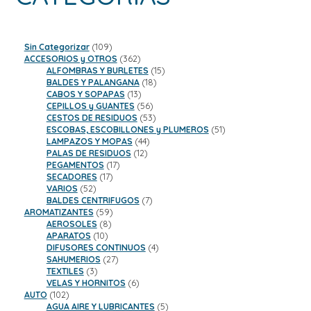
109
Sin Categorizar
109
productos
362
ACCESORIOS y OTROS
362
productos
15
ALFOMBRAS Y BURLETES
15
18
productos
BALDES Y PALANGANA
18
13
productos
CABOS Y SOPAPAS
13
productos
56
CEPILLOS y GUANTES
56
productos
53
CESTOS DE RESIDUOS
53
productos
51
ESCOBAS, ESCOBILLONES y PLUMEROS
51
44
productos
LAMPAZOS Y MOPAS
44
12
productos
PALAS DE RESIDUOS
12
17
productos
PEGAMENTOS
17
17
productos
SECADORES
17
52
productos
VARIOS
52
productos
7
BALDES CENTRIFUGOS
7
59
productos
AROMATIZANTES
59
8
productos
AEROSOLES
8
10
productos
APARATOS
10
productos
4
DIFUSORES CONTINUOS
4
27
productos
SAHUMERIOS
27
3
productos
TEXTILES
3
productos
6
VELAS Y HORNITOS
6
102
productos
AUTO
102
productos
5
AGUA AIRE Y LUBRICANTES
5