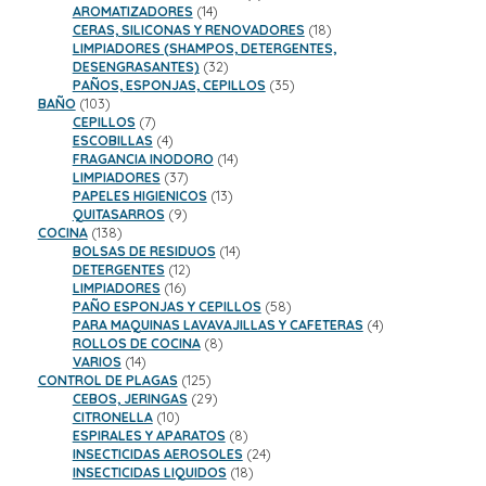
14
productos
AROMATIZADORES
14
productos
18
CERAS, SILICONAS Y RENOVADORES
18
productos
LIMPIADORES (SHAMPOS, DETERGENTES,
32
DESENGRASANTES)
32
productos
35
PAÑOS, ESPONJAS, CEPILLOS
35
103
productos
BAÑO
103
productos
7
CEPILLOS
7
productos
4
ESCOBILLAS
4
productos
14
FRAGANCIA INODORO
14
37
productos
LIMPIADORES
37
productos
13
PAPELES HIGIENICOS
13
9
productos
QUITASARROS
9
138
productos
COCINA
138
productos
14
BOLSAS DE RESIDUOS
14
12
productos
DETERGENTES
12
16
productos
LIMPIADORES
16
productos
58
PAÑO ESPONJAS Y CEPILLOS
58
productos
4
PARA MAQUINAS LAVAVAJILLAS Y CAFETERAS
4
8
productos
ROLLOS DE COCINA
8
14
productos
VARIOS
14
productos
125
CONTROL DE PLAGAS
125
productos
29
CEBOS, JERINGAS
29
10
productos
CITRONELLA
10
productos
8
ESPIRALES Y APARATOS
8
productos
24
INSECTICIDAS AEROSOLES
24
18
productos
INSECTICIDAS LIQUIDOS
18