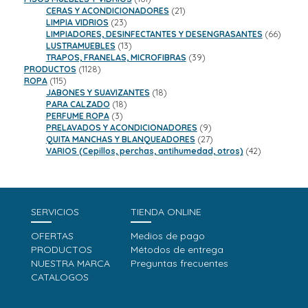
productos
21
CERAS Y ACONDICIONADORES
21
23
productos
LIMPIA VIDRIOS
23
productos
66
LIMPIADORES, DESINFECTANTES Y DESENGRASANTES
66
13
product
LUSTRAMUEBLES
13
productos
39
TRAPOS, FRANELAS, MICROFIBRAS
39
1128
productos
PRODUCTOS
1128
115
productos
ROPA
115
productos
18
JABONES Y SUAVIZANTES
18
18
productos
PARA CALZADO
18
3
productos
PERFUME ROPA
3
productos
9
PRELAVADOS Y ACONDICIONADORES
9
productos
27
QUITA MANCHAS Y BLANQUEADORES
27
productos
42
VARIOS (Cepillos, perchas, antihumedad, otros)
42
productos
SERVICIOS
TIENDA ONLINE
OFERTAS
Medios de pago
PRODUCTOS
Métodos de entrega
NUESTRA MARCA
Preguntas frecuentes
CATALOGOS