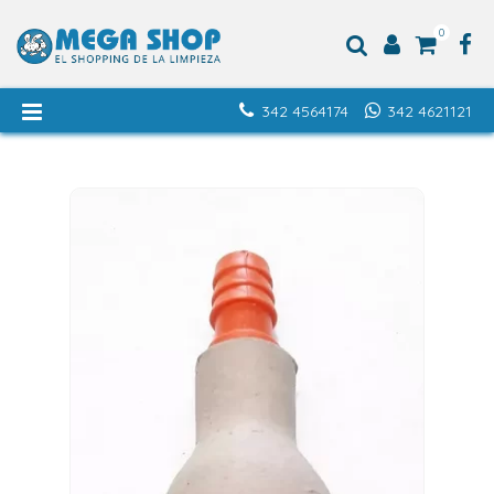
0
342 4564174
342 4621121