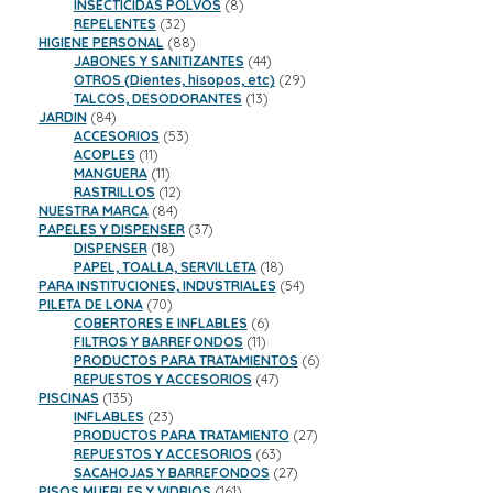
8
productos
INSECTICIDAS POLVOS
8
32
productos
REPELENTES
32
productos
88
HIGIENE PERSONAL
88
productos
44
JABONES Y SANITIZANTES
44
productos
29
OTROS (Dientes, hisopos, etc)
29
13
productos
TALCOS, DESODORANTES
13
84
productos
JARDIN
84
productos
53
ACCESORIOS
53
11
productos
ACOPLES
11
productos
11
MANGUERA
11
productos
12
RASTRILLOS
12
84
productos
NUESTRA MARCA
84
productos
37
PAPELES Y DISPENSER
37
18
productos
DISPENSER
18
productos
18
PAPEL, TOALLA, SERVILLETA
18
productos
54
PARA INSTITUCIONES, INDUSTRIALES
54
70
productos
PILETA DE LONA
70
productos
6
COBERTORES E INFLABLES
6
11
productos
FILTROS Y BARREFONDOS
11
productos
6
PRODUCTOS PARA TRATAMIENTOS
6
47
productos
REPUESTOS Y ACCESORIOS
47
135
productos
PISCINAS
135
productos
23
INFLABLES
23
productos
27
PRODUCTOS PARA TRATAMIENTO
27
63
productos
REPUESTOS Y ACCESORIOS
63
productos
27
SACAHOJAS Y BARREFONDOS
27
161
productos
PISOS MUEBLES Y VIDRIOS
161