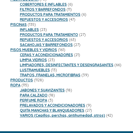
productos
6
COBERTORES E INFLABLES
6
11
productos
FILTROS Y BARREFONDOS
11
productos
6
PRODUCTOS PARA TRATAMIENTOS
6
47
productos
REPUESTOS Y ACCESORIOS
47
135
productos
PISCINAS
135
productos
23
INFLABLES
23
productos
27
PRODUCTOS PARA TRATAMIENTO
27
63
productos
REPUESTOS Y ACCESORIOS
63
productos
27
SACAHOJAS Y BARREFONDOS
27
161
productos
PISOS MUEBLES Y VIDRIOS
161
productos
21
CERAS Y ACONDICIONADORES
21
23
productos
LIMPIA VIDRIOS
23
productos
66
LIMPIADORES, DESINFECTANTES Y DESENGRASANTES
66
13
product
LUSTRAMUEBLES
13
productos
39
TRAPOS, FRANELAS, MICROFIBRAS
39
1128
productos
PRODUCTOS
1128
115
productos
ROPA
115
productos
18
JABONES Y SUAVIZANTES
18
18
productos
PARA CALZADO
18
3
productos
PERFUME ROPA
3
productos
9
PRELAVADOS Y ACONDICIONADORES
9
productos
27
QUITA MANCHAS Y BLANQUEADORES
27
productos
42
VARIOS (Cepillos, perchas, antihumedad, otros)
42
productos