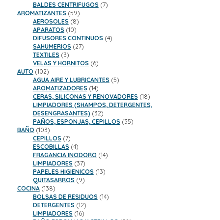
productos
7
BALDES CENTRIFUGOS
7
59
productos
AROMATIZANTES
59
8
productos
AEROSOLES
8
10
productos
APARATOS
10
productos
4
DIFUSORES CONTINUOS
4
27
productos
SAHUMERIOS
27
3
productos
TEXTILES
3
productos
6
VELAS Y HORNITOS
6
102
productos
AUTO
102
productos
5
AGUA AIRE Y LUBRICANTES
5
14
productos
AROMATIZADORES
14
productos
18
CERAS, SILICONAS Y RENOVADORES
18
productos
LIMPIADORES (SHAMPOS, DETERGENTES,
32
DESENGRASANTES)
32
productos
35
PAÑOS, ESPONJAS, CEPILLOS
35
103
productos
BAÑO
103
productos
7
CEPILLOS
7
productos
4
ESCOBILLAS
4
productos
14
FRAGANCIA INODORO
14
37
productos
LIMPIADORES
37
productos
13
PAPELES HIGIENICOS
13
9
productos
QUITASARROS
9
138
productos
COCINA
138
productos
14
BOLSAS DE RESIDUOS
14
12
productos
DETERGENTES
12
16
productos
LIMPIADORES
16