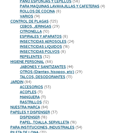
productos
58
PAÑO ESPONJAS Y CEPILLOS
58
productos
4
PARA MAQUINAS LAVAVAJILLAS Y CAFETERAS
4
8
productos
ROLLOS DE COCINA
8
14
productos
VARIOS
14
productos
125
CONTROL DE PLAGAS
125
productos
29
CEBOS, JERINGAS
29
10
productos
CITRONELLA
10
productos
8
ESPIRALES Y APARATOS
8
productos
24
INSECTICIDAS AEROSOLES
24
18
productos
INSECTICIDAS LIQUIDOS
18
8
productos
INSECTICIDAS POLVOS
8
32
productos
REPELENTES
32
productos
88
HIGIENE PERSONAL
88
productos
44
JABONES Y SANITIZANTES
44
productos
29
OTROS (Dientes, hisopos, etc)
29
13
productos
TALCOS, DESODORANTES
13
84
productos
JARDIN
84
productos
53
ACCESORIOS
53
11
productos
ACOPLES
11
productos
11
MANGUERA
11
productos
12
RASTRILLOS
12
84
productos
NUESTRA MARCA
84
productos
37
PAPELES Y DISPENSER
37
18
productos
DISPENSER
18
productos
18
PAPEL, TOALLA, SERVILLETA
18
productos
54
PARA INSTITUCIONES, INDUSTRIALES
54
70
productos
PILETA DE LONA
70