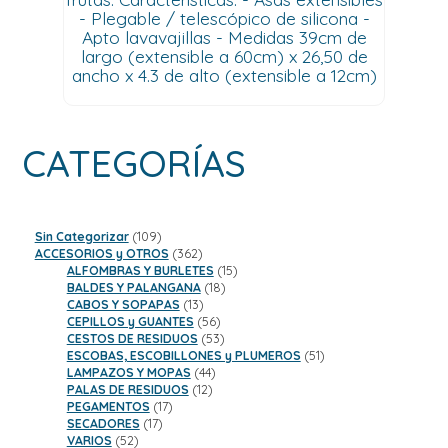
- Plegable / telescópico de silicona -
Apto lavavajillas - Medidas 39cm de
largo (extensible a 60cm) x 26,50 de
ancho x 4.3 de alto (extensible a 12cm)
CATEGORÍAS
109
Sin Categorizar
109
productos
362
ACCESORIOS y OTROS
362
productos
15
ALFOMBRAS Y BURLETES
15
18
productos
BALDES Y PALANGANA
18
13
productos
CABOS Y SOPAPAS
13
productos
56
CEPILLOS y GUANTES
56
productos
53
CESTOS DE RESIDUOS
53
productos
51
ESCOBAS, ESCOBILLONES y PLUMEROS
51
44
productos
LAMPAZOS Y MOPAS
44
12
productos
PALAS DE RESIDUOS
12
17
productos
PEGAMENTOS
17
17
productos
SECADORES
17
52
productos
VARIOS
52