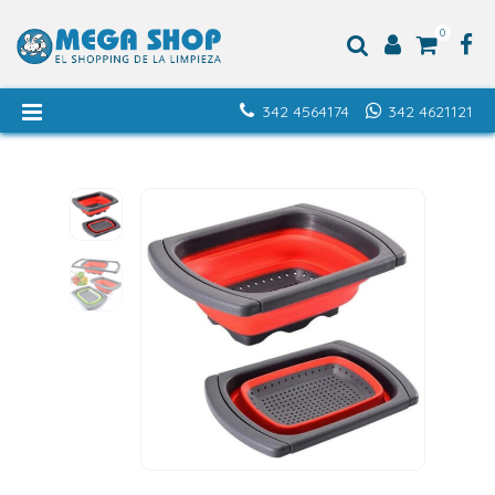
0
342 4564174
342 4621121