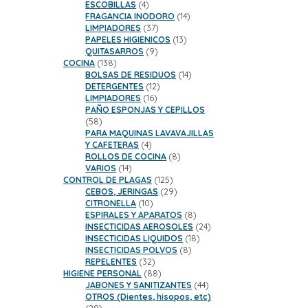
productos
4
ESCOBILLAS
4
productos
14
FRAGANCIA INODORO
14
37
productos
LIMPIADORES
37
productos
13
PAPELES HIGIENICOS
13
9
productos
QUITASARROS
9
138
productos
COCINA
138
productos
14
BOLSAS DE RESIDUOS
14
12
productos
DETERGENTES
12
16
productos
LIMPIADORES
16
productos
PAÑO ESPONJAS Y CEPILLOS
58
58
productos
PARA MAQUINAS LAVAVAJILLAS
4
Y CAFETERAS
4
productos
8
ROLLOS DE COCINA
8
14
productos
VARIOS
14
productos
125
CONTROL DE PLAGAS
125
productos
29
CEBOS, JERINGAS
29
10
productos
CITRONELLA
10
productos
8
ESPIRALES Y APARATOS
8
productos
24
INSECTICIDAS AEROSOLES
24
18
productos
INSECTICIDAS LIQUIDOS
18
8
productos
INSECTICIDAS POLVOS
8
32
productos
REPELENTES
32
productos
88
HIGIENE PERSONAL
88
productos
44
JABONES Y SANITIZANTES
44
productos
OTROS (Dientes, hisopos, etc)
29