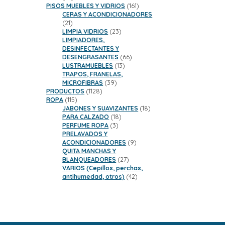
productos
161
PISOS MUEBLES Y VIDRIOS
161
productos
CERAS Y ACONDICIONADORES
21
21
productos
23
LIMPIA VIDRIOS
23
productos
LIMPIADORES,
DESINFECTANTES Y
66
DESENGRASANTES
66
13
productos
LUSTRAMUEBLES
13
productos
TRAPOS, FRANELAS,
39
MICROFIBRAS
39
1128
productos
PRODUCTOS
1128
115
productos
ROPA
115
productos
18
JABONES Y SUAVIZANTES
18
18
productos
PARA CALZADO
18
3
productos
PERFUME ROPA
3
productos
PRELAVADOS Y
9
ACONDICIONADORES
9
productos
QUITA MANCHAS Y
27
BLANQUEADORES
27
productos
VARIOS (Cepillos, perchas,
42
antihumedad, otros)
42
productos