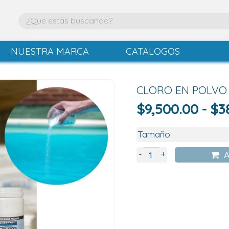
NUESTRA MARCA
CATALOGOS
CLORO EN POLVO 
$
9,500.00
-
$
3
+
-
A