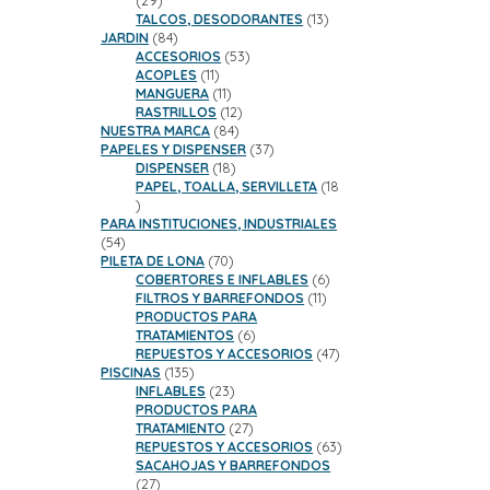
29
productos
13
TALCOS, DESODORANTES
13
84
productos
JARDIN
84
productos
53
ACCESORIOS
53
11
productos
ACOPLES
11
productos
11
MANGUERA
11
productos
12
RASTRILLOS
12
84
productos
NUESTRA MARCA
84
productos
37
PAPELES Y DISPENSER
37
18
productos
DISPENSER
18
productos
PAPEL, TOALLA, SERVILLETA
18
18
productos
PARA INSTITUCIONES, INDUSTRIALES
54
54
productos
70
PILETA DE LONA
70
productos
6
COBERTORES E INFLABLES
6
11
productos
FILTROS Y BARREFONDOS
11
productos
PRODUCTOS PARA
6
TRATAMIENTOS
6
productos
47
REPUESTOS Y ACCESORIOS
47
135
productos
PISCINAS
135
productos
23
INFLABLES
23
productos
PRODUCTOS PARA
27
TRATAMIENTO
27
productos
63
REPUESTOS Y ACCESORIOS
63
productos
SACAHOJAS Y BARREFONDOS
27
27