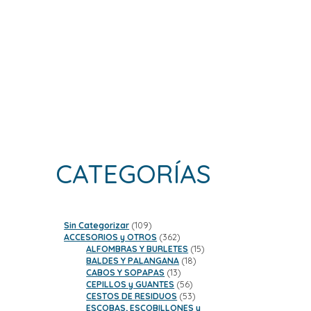
CATEGORÍAS
109
Sin Categorizar
109
productos
362
ACCESORIOS y OTROS
362
productos
15
ALFOMBRAS Y BURLETES
15
18
productos
BALDES Y PALANGANA
18
13
productos
CABOS Y SOPAPAS
13
productos
56
CEPILLOS y GUANTES
56
productos
53
CESTOS DE RESIDUOS
53
productos
ESCOBAS, ESCOBILLONES y