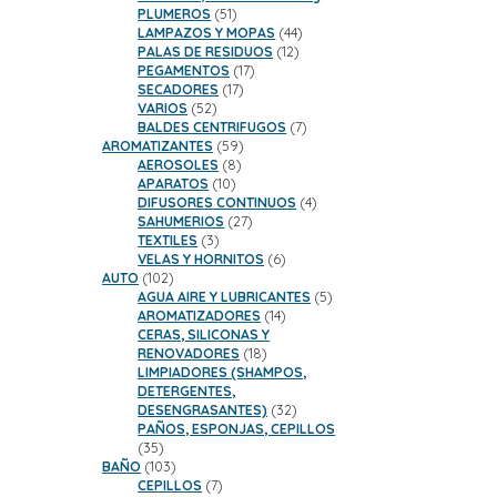
51
PLUMEROS
51
productos
44
LAMPAZOS Y MOPAS
44
12
productos
PALAS DE RESIDUOS
12
17
productos
PEGAMENTOS
17
17
productos
SECADORES
17
52
productos
VARIOS
52
productos
7
BALDES CENTRIFUGOS
7
59
productos
AROMATIZANTES
59
8
productos
AEROSOLES
8
10
productos
APARATOS
10
productos
4
DIFUSORES CONTINUOS
4
27
productos
SAHUMERIOS
27
3
productos
TEXTILES
3
productos
6
VELAS Y HORNITOS
6
102
productos
AUTO
102
productos
5
AGUA AIRE Y LUBRICANTES
5
14
productos
AROMATIZADORES
14
productos
CERAS, SILICONAS Y
18
RENOVADORES
18
productos
LIMPIADORES (SHAMPOS,
DETERGENTES,
32
DESENGRASANTES)
32
productos
PAÑOS, ESPONJAS, CEPILLOS
35
35
productos
103
BAÑO
103
productos
7
CEPILLOS
7