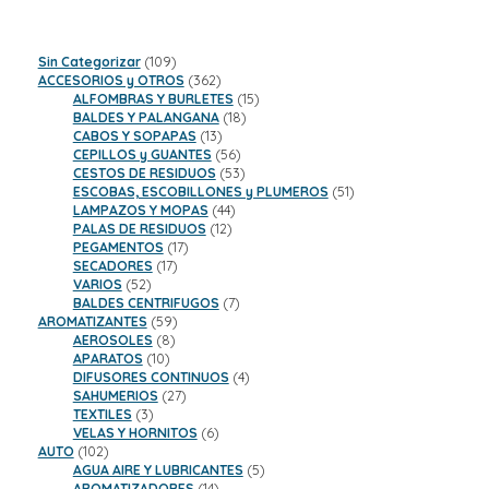
109
Sin Categorizar
109
productos
362
ACCESORIOS y OTROS
362
productos
15
ALFOMBRAS Y BURLETES
15
18
productos
BALDES Y PALANGANA
18
13
productos
CABOS Y SOPAPAS
13
productos
56
CEPILLOS y GUANTES
56
productos
53
CESTOS DE RESIDUOS
53
productos
51
ESCOBAS, ESCOBILLONES y PLUMEROS
51
44
productos
LAMPAZOS Y MOPAS
44
12
productos
PALAS DE RESIDUOS
12
17
productos
PEGAMENTOS
17
17
productos
SECADORES
17
52
productos
VARIOS
52
productos
7
BALDES CENTRIFUGOS
7
59
productos
AROMATIZANTES
59
8
productos
AEROSOLES
8
10
productos
APARATOS
10
productos
4
DIFUSORES CONTINUOS
4
27
productos
SAHUMERIOS
27
3
productos
TEXTILES
3
productos
6
VELAS Y HORNITOS
6
102
productos
AUTO
102
productos
5
AGUA AIRE Y LUBRICANTES
5
14
productos
AROMATIZADORES
14