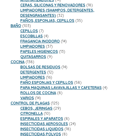
productos
18
CERAS, SILICONAS Y RENOVADORES
18
productos
LIMPIADORES (SHAMPOS, DETERGENTES,
32
DESENGRASANTES)
32
productos
35
PAÑOS, ESPONJAS, CEPILLOS
35
103
productos
BAÑO
103
productos
7
CEPILLOS
7
productos
4
ESCOBILLAS
4
productos
14
FRAGANCIA INODORO
14
37
productos
LIMPIADORES
37
productos
13
PAPELES HIGIENICOS
13
9
productos
QUITASARROS
9
138
productos
COCINA
138
productos
14
BOLSAS DE RESIDUOS
14
12
productos
DETERGENTES
12
16
productos
LIMPIADORES
16
productos
58
PAÑO ESPONJAS Y CEPILLOS
58
productos
4
PARA MAQUINAS LAVAVAJILLAS Y CAFETERAS
4
8
productos
ROLLOS DE COCINA
8
14
productos
VARIOS
14
productos
125
CONTROL DE PLAGAS
125
productos
29
CEBOS, JERINGAS
29
10
productos
CITRONELLA
10
productos
8
ESPIRALES Y APARATOS
8
productos
24
INSECTICIDAS AEROSOLES
24
18
productos
INSECTICIDAS LIQUIDOS
18
8
productos
INSECTICIDAS POLVOS
8