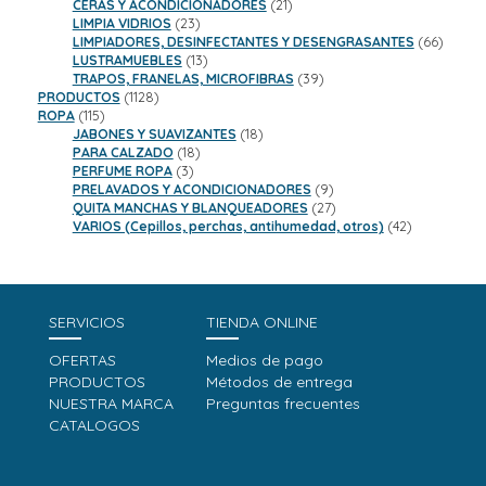
productos
21
CERAS Y ACONDICIONADORES
21
23
productos
LIMPIA VIDRIOS
23
productos
66
LIMPIADORES, DESINFECTANTES Y DESENGRASANTES
66
13
product
LUSTRAMUEBLES
13
productos
39
TRAPOS, FRANELAS, MICROFIBRAS
39
1128
productos
PRODUCTOS
1128
115
productos
ROPA
115
productos
18
JABONES Y SUAVIZANTES
18
18
productos
PARA CALZADO
18
3
productos
PERFUME ROPA
3
productos
9
PRELAVADOS Y ACONDICIONADORES
9
productos
27
QUITA MANCHAS Y BLANQUEADORES
27
productos
42
VARIOS (Cepillos, perchas, antihumedad, otros)
42
productos
SERVICIOS
TIENDA ONLINE
OFERTAS
Medios de pago
PRODUCTOS
Métodos de entrega
NUESTRA MARCA
Preguntas frecuentes
CATALOGOS