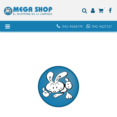
0
342 4564174
342 4621121