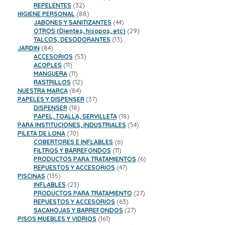
32
productos
REPELENTES
32
productos
88
HIGIENE PERSONAL
88
productos
44
JABONES Y SANITIZANTES
44
productos
29
OTROS (Dientes, hisopos, etc)
29
13
productos
TALCOS, DESODORANTES
13
84
productos
JARDIN
84
productos
53
ACCESORIOS
53
11
productos
ACOPLES
11
productos
11
MANGUERA
11
productos
12
RASTRILLOS
12
84
productos
NUESTRA MARCA
84
productos
37
PAPELES Y DISPENSER
37
18
productos
DISPENSER
18
productos
18
PAPEL, TOALLA, SERVILLETA
18
productos
54
PARA INSTITUCIONES, INDUSTRIALES
54
70
productos
PILETA DE LONA
70
productos
6
COBERTORES E INFLABLES
6
11
productos
FILTROS Y BARREFONDOS
11
productos
6
PRODUCTOS PARA TRATAMIENTOS
6
47
productos
REPUESTOS Y ACCESORIOS
47
135
productos
PISCINAS
135
productos
23
INFLABLES
23
productos
27
PRODUCTOS PARA TRATAMIENTO
27
63
productos
REPUESTOS Y ACCESORIOS
63
productos
27
SACAHOJAS Y BARREFONDOS
27
161
productos
PISOS MUEBLES Y VIDRIOS
161