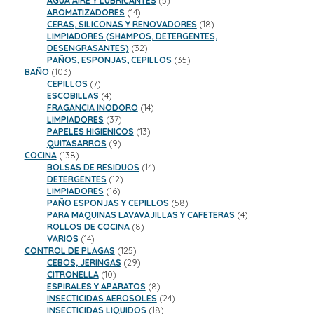
AGUA AIRE Y LUBRICANTES
5
14
productos
AROMATIZADORES
14
productos
18
CERAS, SILICONAS Y RENOVADORES
18
productos
LIMPIADORES (SHAMPOS, DETERGENTES,
32
DESENGRASANTES)
32
productos
35
PAÑOS, ESPONJAS, CEPILLOS
35
103
productos
BAÑO
103
productos
7
CEPILLOS
7
productos
4
ESCOBILLAS
4
productos
14
FRAGANCIA INODORO
14
37
productos
LIMPIADORES
37
productos
13
PAPELES HIGIENICOS
13
9
productos
QUITASARROS
9
138
productos
COCINA
138
productos
14
BOLSAS DE RESIDUOS
14
12
productos
DETERGENTES
12
16
productos
LIMPIADORES
16
productos
58
PAÑO ESPONJAS Y CEPILLOS
58
productos
4
PARA MAQUINAS LAVAVAJILLAS Y CAFETERAS
4
8
productos
ROLLOS DE COCINA
8
14
productos
VARIOS
14
productos
125
CONTROL DE PLAGAS
125
productos
29
CEBOS, JERINGAS
29
10
productos
CITRONELLA
10
productos
8
ESPIRALES Y APARATOS
8
productos
24
INSECTICIDAS AEROSOLES
24
18
productos
INSECTICIDAS LIQUIDOS
18