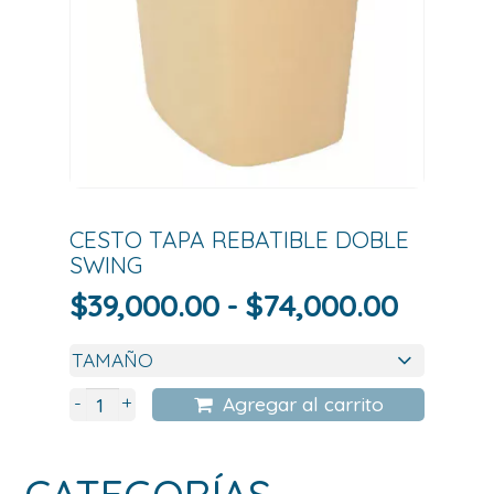
CESTO TAPA REBATIBLE DOBLE
SWING
Rango
$
39,000.00
-
$
74,000.00
de
precios
desde
+
-
Agregar al carrito
$39,00
hasta