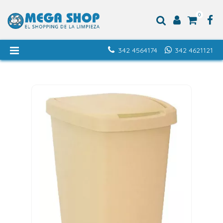
0
342 4564174
342 4621121