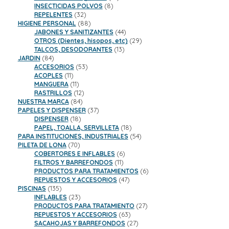
8
productos
INSECTICIDAS POLVOS
8
32
productos
REPELENTES
32
productos
88
HIGIENE PERSONAL
88
productos
44
JABONES Y SANITIZANTES
44
productos
29
OTROS (Dientes, hisopos, etc)
29
13
productos
TALCOS, DESODORANTES
13
84
productos
JARDIN
84
productos
53
ACCESORIOS
53
11
productos
ACOPLES
11
productos
11
MANGUERA
11
productos
12
RASTRILLOS
12
84
productos
NUESTRA MARCA
84
productos
37
PAPELES Y DISPENSER
37
18
productos
DISPENSER
18
productos
18
PAPEL, TOALLA, SERVILLETA
18
productos
54
PARA INSTITUCIONES, INDUSTRIALES
54
70
productos
PILETA DE LONA
70
productos
6
COBERTORES E INFLABLES
6
11
productos
FILTROS Y BARREFONDOS
11
productos
6
PRODUCTOS PARA TRATAMIENTOS
6
47
productos
REPUESTOS Y ACCESORIOS
47
135
productos
PISCINAS
135
productos
23
INFLABLES
23
productos
27
PRODUCTOS PARA TRATAMIENTO
27
63
productos
REPUESTOS Y ACCESORIOS
63
productos
27
SACAHOJAS Y BARREFONDOS
27