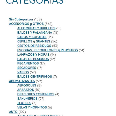
CATEGORÍAS
$74,00
109
Sin Categorizar
109
productos
362
ACCESORIOS y OTROS
362
productos
15
ALFOMBRAS Y BURLETES
15
18
productos
BALDES Y PALANGANA
18
13
productos
CABOS Y SOPAPAS
13
productos
56
CEPILLOS y GUANTES
56
productos
53
CESTOS DE RESIDUOS
53
productos
51
ESCOBAS, ESCOBILLONES y PLUMEROS
51
44
productos
LAMPAZOS Y MOPAS
44
12
productos
PALAS DE RESIDUOS
12
17
productos
PEGAMENTOS
17
17
productos
SECADORES
17
52
productos
VARIOS
52
productos
7
BALDES CENTRIFUGOS
7
59
productos
AROMATIZANTES
59
8
productos
AEROSOLES
8
10
productos
APARATOS
10
productos
4
DIFUSORES CONTINUOS
4
27
productos
SAHUMERIOS
27
3
productos
TEXTILES
3
productos
6
VELAS Y HORNITOS
6
102
productos
AUTO
102
productos
5