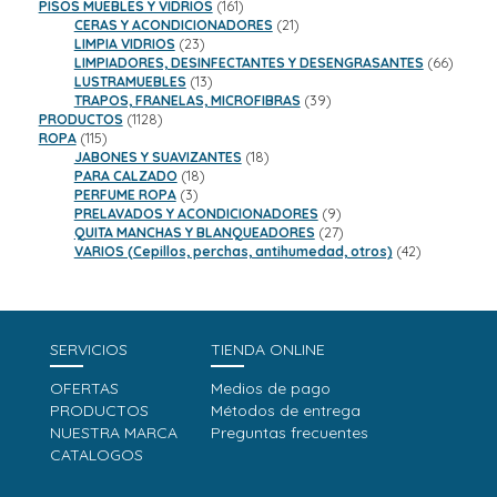
161
productos
PISOS MUEBLES Y VIDRIOS
161
productos
21
CERAS Y ACONDICIONADORES
21
23
productos
LIMPIA VIDRIOS
23
productos
66
LIMPIADORES, DESINFECTANTES Y DESENGRASANTES
66
13
product
LUSTRAMUEBLES
13
productos
39
TRAPOS, FRANELAS, MICROFIBRAS
39
1128
productos
PRODUCTOS
1128
115
productos
ROPA
115
productos
18
JABONES Y SUAVIZANTES
18
18
productos
PARA CALZADO
18
3
productos
PERFUME ROPA
3
productos
9
PRELAVADOS Y ACONDICIONADORES
9
productos
27
QUITA MANCHAS Y BLANQUEADORES
27
productos
42
VARIOS (Cepillos, perchas, antihumedad, otros)
42
productos
SERVICIOS
TIENDA ONLINE
OFERTAS
Medios de pago
PRODUCTOS
Métodos de entrega
NUESTRA MARCA
Preguntas frecuentes
CATALOGOS