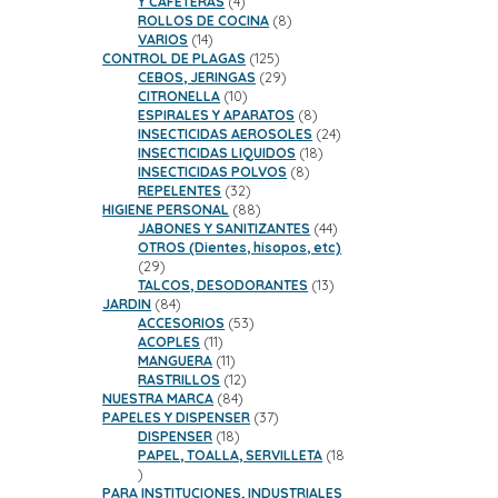
4
Y CAFETERAS
4
productos
8
ROLLOS DE COCINA
8
14
productos
VARIOS
14
productos
125
CONTROL DE PLAGAS
125
productos
29
CEBOS, JERINGAS
29
10
productos
CITRONELLA
10
productos
8
ESPIRALES Y APARATOS
8
productos
24
INSECTICIDAS AEROSOLES
24
18
productos
INSECTICIDAS LIQUIDOS
18
8
productos
INSECTICIDAS POLVOS
8
32
productos
REPELENTES
32
productos
88
HIGIENE PERSONAL
88
productos
44
JABONES Y SANITIZANTES
44
productos
OTROS (Dientes, hisopos, etc)
29
29
productos
13
TALCOS, DESODORANTES
13
84
productos
JARDIN
84
productos
53
ACCESORIOS
53
11
productos
ACOPLES
11
productos
11
MANGUERA
11
productos
12
RASTRILLOS
12
84
productos
NUESTRA MARCA
84
productos
37
PAPELES Y DISPENSER
37
18
productos
DISPENSER
18
productos
PAPEL, TOALLA, SERVILLETA
18
18
productos
PARA INSTITUCIONES, INDUSTRIALES