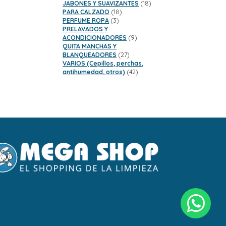
productos
18
JABONES Y SUAVIZANTES
18
18
productos
PARA CALZADO
18
3
productos
PERFUME ROPA
3
productos
PRELAVADOS Y
9
ACONDICIONADORES
9
productos
QUITA MANCHAS Y
27
BLANQUEADORES
27
productos
VARIOS (Cepillos, perchas,
42
antihumedad, otros)
42
productos