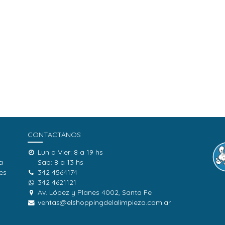
CONTACTANOS
Lun a Vier: 8 a 19 hs
a
Sab: 8 a 13 hs
es
342 4564174
342 4621121
Av. López y Planes 4002, Santa Fe
ventas@elshoppingdelalimpieza.com.ar