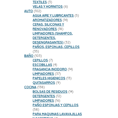
3
productos
TEXTILES
3
productos
6
VELAS Y HORNITOS
6
102
productos
AUTO
102
productos
5
AGUA AIRE Y LUBRICANTES
5
14
productos
AROMATIZADORES
14
productos
CERAS, SILICONAS Y
18
RENOVADORES
18
productos
LIMPIADORES (SHAMPOS,
DETERGENTES,
32
DESENGRASANTES)
32
productos
PAÑOS, ESPONJAS, CEPILLOS
35
35
productos
103
BAÑO
103
productos
7
CEPILLOS
7
productos
4
ESCOBILLAS
4
productos
14
FRAGANCIA INODORO
14
37
productos
LIMPIADORES
37
productos
13
PAPELES HIGIENICOS
13
9
productos
QUITASARROS
9
138
productos
COCINA
138
productos
14
BOLSAS DE RESIDUOS
14
12
productos
DETERGENTES
12
16
productos
LIMPIADORES
16
productos
PAÑO ESPONJAS Y CEPILLOS
58
58
productos
PARA MAQUINAS LAVAVAJILLAS