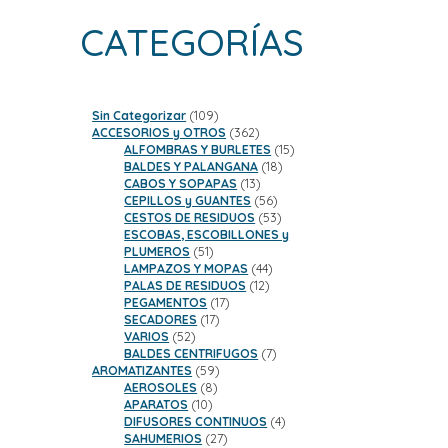
CATEGORÍAS
109
Sin Categorizar
109
productos
362
ACCESORIOS y OTROS
362
productos
15
ALFOMBRAS Y BURLETES
15
18
productos
BALDES Y PALANGANA
18
13
productos
CABOS Y SOPAPAS
13
productos
56
CEPILLOS y GUANTES
56
productos
53
CESTOS DE RESIDUOS
53
productos
ESCOBAS, ESCOBILLONES y
51
PLUMEROS
51
productos
44
LAMPAZOS Y MOPAS
44
12
productos
PALAS DE RESIDUOS
12
17
productos
PEGAMENTOS
17
17
productos
SECADORES
17
52
productos
VARIOS
52
productos
7
BALDES CENTRIFUGOS
7
59
productos
AROMATIZANTES
59
8
productos
AEROSOLES
8
10
productos
APARATOS
10
productos
4
DIFUSORES CONTINUOS
4
27
productos
SAHUMERIOS
27