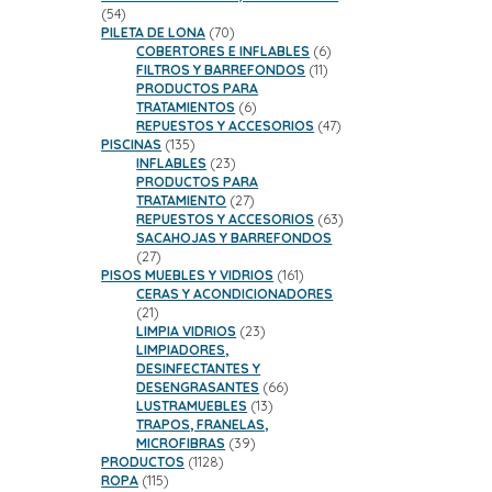
54
54
productos
70
PILETA DE LONA
70
productos
6
COBERTORES E INFLABLES
6
11
productos
FILTROS Y BARREFONDOS
11
productos
PRODUCTOS PARA
6
TRATAMIENTOS
6
productos
47
REPUESTOS Y ACCESORIOS
47
135
productos
PISCINAS
135
productos
23
INFLABLES
23
productos
PRODUCTOS PARA
27
TRATAMIENTO
27
productos
63
REPUESTOS Y ACCESORIOS
63
productos
SACAHOJAS Y BARREFONDOS
27
27
productos
161
PISOS MUEBLES Y VIDRIOS
161
productos
CERAS Y ACONDICIONADORES
21
21
productos
23
LIMPIA VIDRIOS
23
productos
LIMPIADORES,
DESINFECTANTES Y
66
DESENGRASANTES
66
13
productos
LUSTRAMUEBLES
13
productos
TRAPOS, FRANELAS,
39
MICROFIBRAS
39
1128
productos
PRODUCTOS
1128
115
productos
ROPA
115