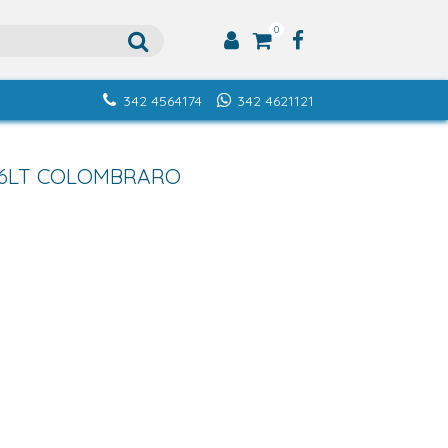
0
342 4564174
342 4621121
A 6LT COLOMBRARO