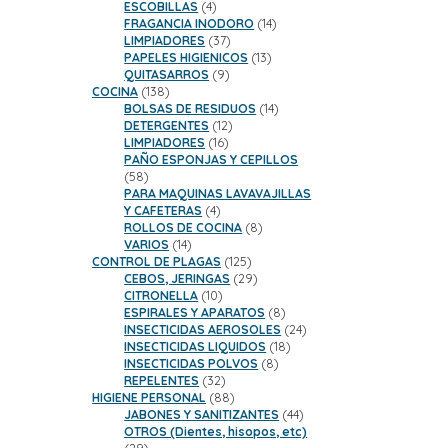
productos
4
ESCOBILLAS
4
productos
14
FRAGANCIA INODORO
14
37
productos
LIMPIADORES
37
productos
13
PAPELES HIGIENICOS
13
9
productos
QUITASARROS
9
138
productos
COCINA
138
productos
14
BOLSAS DE RESIDUOS
14
12
productos
DETERGENTES
12
16
productos
LIMPIADORES
16
productos
PAÑO ESPONJAS Y CEPILLOS
58
58
productos
PARA MAQUINAS LAVAVAJILLAS
4
Y CAFETERAS
4
productos
8
ROLLOS DE COCINA
8
14
productos
VARIOS
14
productos
125
CONTROL DE PLAGAS
125
productos
29
CEBOS, JERINGAS
29
10
productos
CITRONELLA
10
productos
8
ESPIRALES Y APARATOS
8
productos
24
INSECTICIDAS AEROSOLES
24
18
productos
INSECTICIDAS LIQUIDOS
18
8
productos
INSECTICIDAS POLVOS
8
32
productos
REPELENTES
32
productos
88
HIGIENE PERSONAL
88
productos
44
JABONES Y SANITIZANTES
44
productos
OTROS (Dientes, hisopos, etc)
29