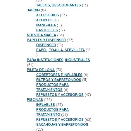
29
productos
13
TALCOS, DESODORANTES
13
84
productos
JARDIN
84
productos
53
ACCESORIOS
53
11
productos
ACOPLES
11
productos
11
MANGUERA
11
productos
12
RASTRILLOS
12
84
productos
NUESTRA MARCA
84
productos
37
PAPELES Y DISPENSER
37
18
productos
DISPENSER
18
productos
PAPEL, TOALLA, SERVILLETA
18
18
productos
PARA INSTITUCIONES, INDUSTRIALES
54
54
productos
70
PILETA DE LONA
70
productos
6
COBERTORES E INFLABLES
6
11
productos
FILTROS Y BARREFONDOS
11
productos
PRODUCTOS PARA
6
TRATAMIENTOS
6
productos
47
REPUESTOS Y ACCESORIOS
47
135
productos
PISCINAS
135
productos
23
INFLABLES
23
productos
PRODUCTOS PARA
27
TRATAMIENTO
27
productos
63
REPUESTOS Y ACCESORIOS
63
productos
SACAHOJAS Y BARREFONDOS
27
27