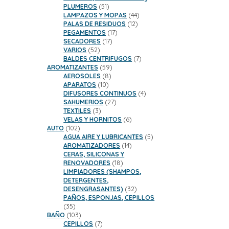
51
PLUMEROS
51
productos
44
LAMPAZOS Y MOPAS
44
12
productos
PALAS DE RESIDUOS
12
17
productos
PEGAMENTOS
17
17
productos
SECADORES
17
52
productos
VARIOS
52
productos
7
BALDES CENTRIFUGOS
7
59
productos
AROMATIZANTES
59
8
productos
AEROSOLES
8
10
productos
APARATOS
10
productos
4
DIFUSORES CONTINUOS
4
27
productos
SAHUMERIOS
27
3
productos
TEXTILES
3
productos
6
VELAS Y HORNITOS
6
102
productos
AUTO
102
productos
5
AGUA AIRE Y LUBRICANTES
5
14
productos
AROMATIZADORES
14
productos
CERAS, SILICONAS Y
18
RENOVADORES
18
productos
LIMPIADORES (SHAMPOS,
DETERGENTES,
32
DESENGRASANTES)
32
productos
PAÑOS, ESPONJAS, CEPILLOS
35
35
productos
103
BAÑO
103
productos
7
CEPILLOS
7