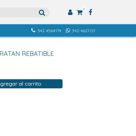
0
342 4564174
342 4621121
RATAN REBATIBLE
gregar al carrito