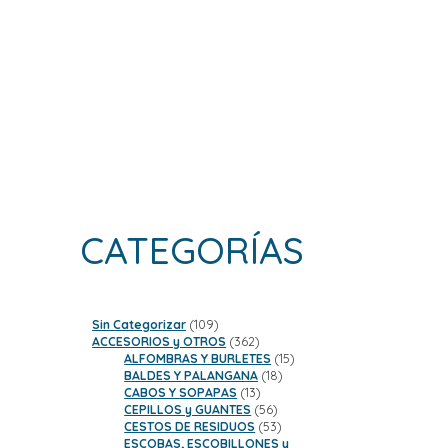
CATEGORÍAS
109
Sin Categorizar
109
productos
362
ACCESORIOS y OTROS
362
productos
15
ALFOMBRAS Y BURLETES
15
18
productos
BALDES Y PALANGANA
18
13
productos
CABOS Y SOPAPAS
13
productos
56
CEPILLOS y GUANTES
56
productos
53
CESTOS DE RESIDUOS
53
productos
ESCOBAS, ESCOBILLONES y