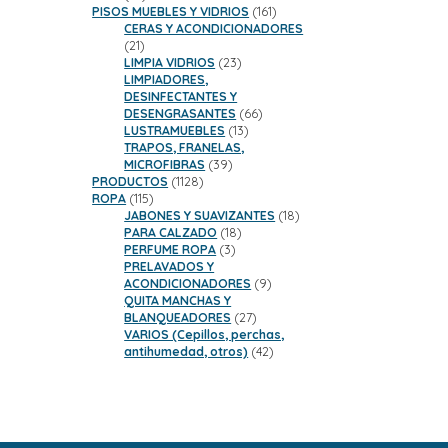
productos
161
PISOS MUEBLES Y VIDRIOS
161
productos
CERAS Y ACONDICIONADORES
21
21
productos
23
LIMPIA VIDRIOS
23
productos
LIMPIADORES,
DESINFECTANTES Y
66
DESENGRASANTES
66
13
productos
LUSTRAMUEBLES
13
productos
TRAPOS, FRANELAS,
39
MICROFIBRAS
39
1128
productos
PRODUCTOS
1128
115
productos
ROPA
115
productos
18
JABONES Y SUAVIZANTES
18
18
productos
PARA CALZADO
18
3
productos
PERFUME ROPA
3
productos
PRELAVADOS Y
9
ACONDICIONADORES
9
productos
QUITA MANCHAS Y
27
BLANQUEADORES
27
productos
VARIOS (Cepillos, perchas,
42
antihumedad, otros)
42
productos