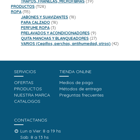
productos
39
TRAPOS, FRANELAS, MICROFIBRAS
39
1128
productos
PRODUCTOS
1128
115
productos
ROPA
115
productos
18
JABONES Y SUAVIZANTES
18
18
productos
PARA CALZADO
18
3
productos
PERFUME ROPA
3
productos
9
PRELAVADOS Y ACONDICIONADORES
9
productos
27
QUITA MANCHAS Y BLANQUEADORES
27
productos
42
VARIOS (Cepillos, perchas, antihumedad, otros)
42
productos
SERVICIOS
TIENDA ONLINE
OFERTAS
Medios de pago
PRODUCTOS
Métodos de entrega
NUESTRA MARCA
Preguntas frecuentes
CATALOGOS
CONTACTANOS
Lun a Vier: 8 a 19 hs
Sab: 8 a 13 hs