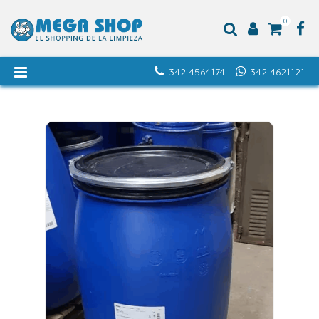
0
342 4564174
342 4621121