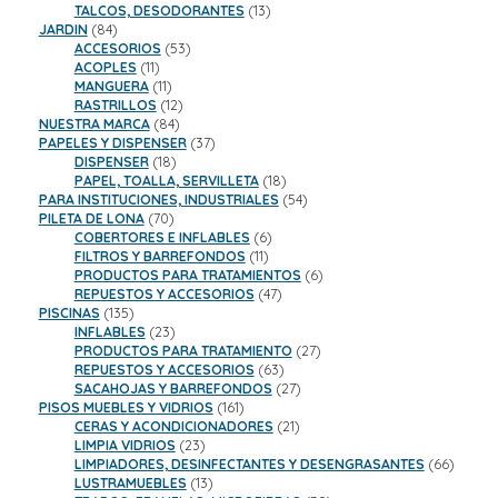
13
productos
TALCOS, DESODORANTES
13
84
productos
JARDIN
84
productos
53
ACCESORIOS
53
11
productos
ACOPLES
11
productos
11
MANGUERA
11
productos
12
RASTRILLOS
12
84
productos
NUESTRA MARCA
84
productos
37
PAPELES Y DISPENSER
37
18
productos
DISPENSER
18
productos
18
PAPEL, TOALLA, SERVILLETA
18
productos
54
PARA INSTITUCIONES, INDUSTRIALES
54
70
productos
PILETA DE LONA
70
productos
6
COBERTORES E INFLABLES
6
11
productos
FILTROS Y BARREFONDOS
11
productos
6
PRODUCTOS PARA TRATAMIENTOS
6
47
productos
REPUESTOS Y ACCESORIOS
47
135
productos
PISCINAS
135
productos
23
INFLABLES
23
productos
27
PRODUCTOS PARA TRATAMIENTO
27
63
productos
REPUESTOS Y ACCESORIOS
63
productos
27
SACAHOJAS Y BARREFONDOS
27
161
productos
PISOS MUEBLES Y VIDRIOS
161
productos
21
CERAS Y ACONDICIONADORES
21
23
productos
LIMPIA VIDRIOS
23
productos
66
LIMPIADORES, DESINFECTANTES Y DESENGRASANTES
66
13
product
LUSTRAMUEBLES
13