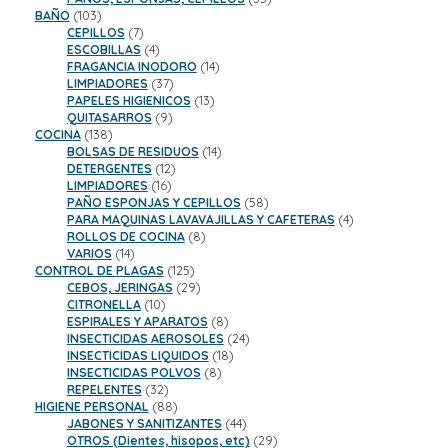
103
productos
BAÑO
103
productos
7
CEPILLOS
7
productos
4
ESCOBILLAS
4
productos
14
FRAGANCIA INODORO
14
37
productos
LIMPIADORES
37
productos
13
PAPELES HIGIENICOS
13
9
productos
QUITASARROS
9
138
productos
COCINA
138
productos
14
BOLSAS DE RESIDUOS
14
12
productos
DETERGENTES
12
16
productos
LIMPIADORES
16
productos
58
PAÑO ESPONJAS Y CEPILLOS
58
productos
4
PARA MAQUINAS LAVAVAJILLAS Y CAFETERAS
4
8
productos
ROLLOS DE COCINA
8
14
productos
VARIOS
14
productos
125
CONTROL DE PLAGAS
125
productos
29
CEBOS, JERINGAS
29
10
productos
CITRONELLA
10
productos
8
ESPIRALES Y APARATOS
8
productos
24
INSECTICIDAS AEROSOLES
24
18
productos
INSECTICIDAS LIQUIDOS
18
8
productos
INSECTICIDAS POLVOS
8
32
productos
REPELENTES
32
productos
88
HIGIENE PERSONAL
88
productos
44
JABONES Y SANITIZANTES
44
productos
29
OTROS (Dientes, hisopos, etc)
29