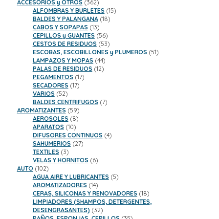
productos
362
ACCESORIOS y OTROS
362
productos
15
ALFOMBRAS Y BURLETES
15
18
productos
BALDES Y PALANGANA
18
13
productos
CABOS Y SOPAPAS
13
productos
56
CEPILLOS y GUANTES
56
productos
53
CESTOS DE RESIDUOS
53
productos
51
ESCOBAS, ESCOBILLONES y PLUMEROS
51
44
productos
LAMPAZOS Y MOPAS
44
12
productos
PALAS DE RESIDUOS
12
17
productos
PEGAMENTOS
17
17
productos
SECADORES
17
52
productos
VARIOS
52
productos
7
BALDES CENTRIFUGOS
7
59
productos
AROMATIZANTES
59
8
productos
AEROSOLES
8
10
productos
APARATOS
10
productos
4
DIFUSORES CONTINUOS
4
27
productos
SAHUMERIOS
27
3
productos
TEXTILES
3
productos
6
VELAS Y HORNITOS
6
102
productos
AUTO
102
productos
5
AGUA AIRE Y LUBRICANTES
5
14
productos
AROMATIZADORES
14
productos
18
CERAS, SILICONAS Y RENOVADORES
18
productos
LIMPIADORES (SHAMPOS, DETERGENTES,
32
DESENGRASANTES)
32
productos
35
PAÑOS, ESPONJAS, CEPILLOS
35