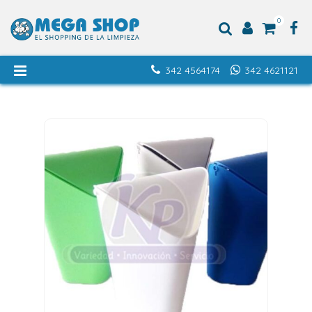
0
342 4564174
342 4621121