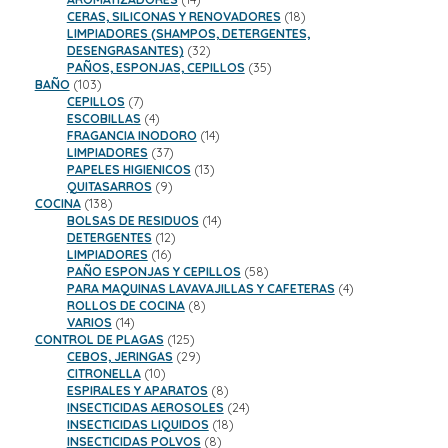
productos
18
CERAS, SILICONAS Y RENOVADORES
18
productos
LIMPIADORES (SHAMPOS, DETERGENTES,
32
DESENGRASANTES)
32
productos
35
PAÑOS, ESPONJAS, CEPILLOS
35
103
productos
BAÑO
103
productos
7
CEPILLOS
7
productos
4
ESCOBILLAS
4
productos
14
FRAGANCIA INODORO
14
37
productos
LIMPIADORES
37
productos
13
PAPELES HIGIENICOS
13
9
productos
QUITASARROS
9
138
productos
COCINA
138
productos
14
BOLSAS DE RESIDUOS
14
12
productos
DETERGENTES
12
16
productos
LIMPIADORES
16
productos
58
PAÑO ESPONJAS Y CEPILLOS
58
productos
4
PARA MAQUINAS LAVAVAJILLAS Y CAFETERAS
4
8
productos
ROLLOS DE COCINA
8
14
productos
VARIOS
14
productos
125
CONTROL DE PLAGAS
125
productos
29
CEBOS, JERINGAS
29
10
productos
CITRONELLA
10
productos
8
ESPIRALES Y APARATOS
8
productos
24
INSECTICIDAS AEROSOLES
24
18
productos
INSECTICIDAS LIQUIDOS
18
8
productos
INSECTICIDAS POLVOS
8