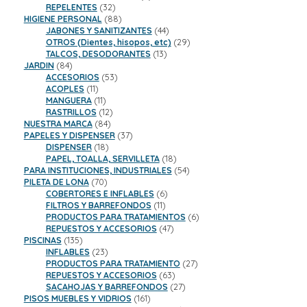
32
productos
REPELENTES
32
productos
88
HIGIENE PERSONAL
88
productos
44
JABONES Y SANITIZANTES
44
productos
29
OTROS (Dientes, hisopos, etc)
29
13
productos
TALCOS, DESODORANTES
13
84
productos
JARDIN
84
productos
53
ACCESORIOS
53
11
productos
ACOPLES
11
productos
11
MANGUERA
11
productos
12
RASTRILLOS
12
84
productos
NUESTRA MARCA
84
productos
37
PAPELES Y DISPENSER
37
18
productos
DISPENSER
18
productos
18
PAPEL, TOALLA, SERVILLETA
18
productos
54
PARA INSTITUCIONES, INDUSTRIALES
54
70
productos
PILETA DE LONA
70
productos
6
COBERTORES E INFLABLES
6
11
productos
FILTROS Y BARREFONDOS
11
productos
6
PRODUCTOS PARA TRATAMIENTOS
6
47
productos
REPUESTOS Y ACCESORIOS
47
135
productos
PISCINAS
135
productos
23
INFLABLES
23
productos
27
PRODUCTOS PARA TRATAMIENTO
27
63
productos
REPUESTOS Y ACCESORIOS
63
productos
27
SACAHOJAS Y BARREFONDOS
27
161
productos
PISOS MUEBLES Y VIDRIOS
161