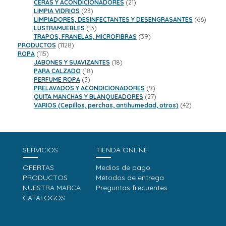
productos
21
CERAS Y ACONDICIONADORES
21
23
productos
LIMPIA VIDRIOS
23
productos
66
LIMPIADORES, DESINFECTANTES Y DESENGRASANTES
66
13
product
LUSTRAMUEBLES
13
productos
39
TRAPOS, FRANELAS, MICROFIBRAS
39
1128
productos
PRODUCTOS
1128
115
productos
ROPA
115
productos
18
JABONES Y SUAVIZANTES
18
18
productos
PARA CALZADO
18
3
productos
PERFUME ROPA
3
productos
9
PRELAVADOS Y ACONDICIONADORES
9
productos
27
QUITA MANCHAS Y BLANQUEADORES
27
productos
42
VARIOS (Cepillos, perchas, antihumedad, otros)
42
productos
SERVICIOS
TIENDA ONLINE
OFERTAS
Medios de pago
PRODUCTOS
Métodos de entrega
NUESTRA MARCA
Preguntas frecuentes
CATALOGOS