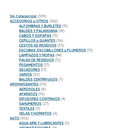
109
Sin Categorizar
109
productos
362
ACCESORIOS y OTROS
362
productos
15
ALFOMBRAS Y BURLETES
15
18
productos
BALDES Y PALANGANA
18
13
productos
CABOS Y SOPAPAS
13
productos
56
CEPILLOS y GUANTES
56
productos
53
CESTOS DE RESIDUOS
53
productos
51
ESCOBAS, ESCOBILLONES y PLUMEROS
51
44
productos
LAMPAZOS Y MOPAS
44
12
productos
PALAS DE RESIDUOS
12
17
productos
PEGAMENTOS
17
17
productos
SECADORES
17
52
productos
VARIOS
52
productos
7
BALDES CENTRIFUGOS
7
59
productos
AROMATIZANTES
59
8
productos
AEROSOLES
8
10
productos
APARATOS
10
productos
4
DIFUSORES CONTINUOS
4
27
productos
SAHUMERIOS
27
3
productos
TEXTILES
3
productos
6
VELAS Y HORNITOS
6
102
productos
AUTO
102
productos
5
AGUA AIRE Y LUBRICANTES
5
14
productos
AROMATIZADORES
14