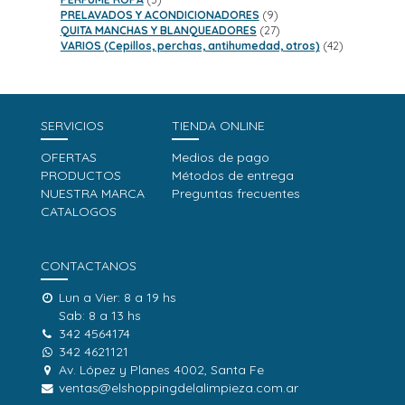
productos
9
PRELAVADOS Y ACONDICIONADORES
9
productos
27
QUITA MANCHAS Y BLANQUEADORES
27
productos
42
VARIOS (Cepillos, perchas, antihumedad, otros)
42
productos
SERVICIOS
TIENDA ONLINE
OFERTAS
Medios de pago
PRODUCTOS
Métodos de entrega
NUESTRA MARCA
Preguntas frecuentes
CATALOGOS
CONTACTANOS
Lun a Vier: 8 a 19 hs
Sab: 8 a 13 hs
342 4564174
342 4621121
Av. López y Planes 4002, Santa Fe
ventas@elshoppingdelalimpieza.com.ar