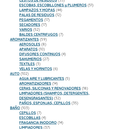
CESTOS DE RESIDUOS
53
productos
51
ESCOBAS, ESCOBILLONES y PLUMEROS
51
44
productos
LAMPAZOS Y MOPAS
44
12
productos
PALAS DE RESIDUOS
12
17
productos
PEGAMENTOS
17
17
productos
SECADORES
17
52
productos
VARIOS
52
productos
7
BALDES CENTRIFUGOS
7
59
productos
AROMATIZANTES
59
8
productos
AEROSOLES
8
10
productos
APARATOS
10
productos
4
DIFUSORES CONTINUOS
4
27
productos
SAHUMERIOS
27
3
productos
TEXTILES
3
productos
6
VELAS Y HORNITOS
6
102
productos
AUTO
102
productos
5
AGUA AIRE Y LUBRICANTES
5
14
productos
AROMATIZADORES
14
productos
18
CERAS, SILICONAS Y RENOVADORES
18
productos
LIMPIADORES (SHAMPOS, DETERGENTES,
32
DESENGRASANTES)
32
productos
35
PAÑOS, ESPONJAS, CEPILLOS
35
103
productos
BAÑO
103
productos
7
CEPILLOS
7
productos
4
ESCOBILLAS
4
productos
14
FRAGANCIA INODORO
14
37
productos
LIMPIADORES
37