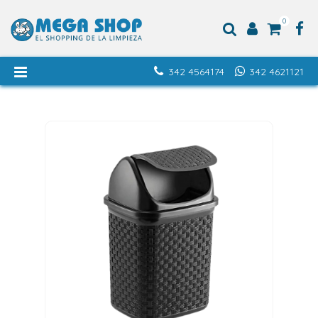
0
342 4564174
342 4621121