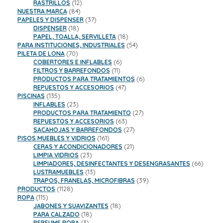
productos
12
RASTRILLOS
12
84
productos
NUESTRA MARCA
84
productos
37
PAPELES Y DISPENSER
37
18
productos
DISPENSER
18
productos
18
PAPEL, TOALLA, SERVILLETA
18
productos
54
PARA INSTITUCIONES, INDUSTRIALES
54
70
productos
PILETA DE LONA
70
productos
6
COBERTORES E INFLABLES
6
11
productos
FILTROS Y BARREFONDOS
11
productos
6
PRODUCTOS PARA TRATAMIENTOS
6
47
productos
REPUESTOS Y ACCESORIOS
47
135
productos
PISCINAS
135
productos
23
INFLABLES
23
productos
27
PRODUCTOS PARA TRATAMIENTO
27
63
productos
REPUESTOS Y ACCESORIOS
63
productos
27
SACAHOJAS Y BARREFONDOS
27
161
productos
PISOS MUEBLES Y VIDRIOS
161
productos
21
CERAS Y ACONDICIONADORES
21
23
productos
LIMPIA VIDRIOS
23
productos
66
LIMPIADORES, DESINFECTANTES Y DESENGRASANTES
66
13
product
LUSTRAMUEBLES
13
productos
39
TRAPOS, FRANELAS, MICROFIBRAS
39
1128
productos
PRODUCTOS
1128
115
productos
ROPA
115
productos
18
JABONES Y SUAVIZANTES
18
18
productos
PARA CALZADO
18
3
productos
PERFUME ROPA
3