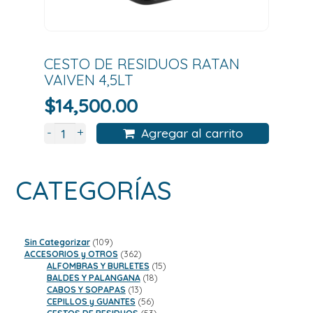
CESTO DE RESIDUOS RATAN
VAIVEN 4,5LT
$
14,500.00
+
-
Agregar al carrito
CATEGORÍAS
109
Sin Categorizar
109
productos
362
ACCESORIOS y OTROS
362
productos
15
ALFOMBRAS Y BURLETES
15
18
productos
BALDES Y PALANGANA
18
13
productos
CABOS Y SOPAPAS
13
productos
56
CEPILLOS y GUANTES
56
productos
53