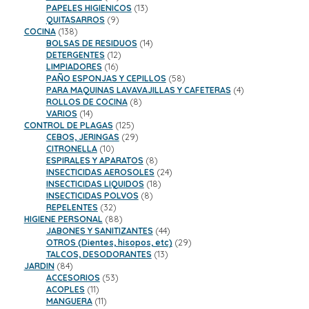
productos
13
PAPELES HIGIENICOS
13
9
productos
QUITASARROS
9
138
productos
COCINA
138
productos
14
BOLSAS DE RESIDUOS
14
12
productos
DETERGENTES
12
16
productos
LIMPIADORES
16
productos
58
PAÑO ESPONJAS Y CEPILLOS
58
productos
4
PARA MAQUINAS LAVAVAJILLAS Y CAFETERAS
4
8
productos
ROLLOS DE COCINA
8
14
productos
VARIOS
14
productos
125
CONTROL DE PLAGAS
125
productos
29
CEBOS, JERINGAS
29
10
productos
CITRONELLA
10
productos
8
ESPIRALES Y APARATOS
8
productos
24
INSECTICIDAS AEROSOLES
24
18
productos
INSECTICIDAS LIQUIDOS
18
8
productos
INSECTICIDAS POLVOS
8
32
productos
REPELENTES
32
productos
88
HIGIENE PERSONAL
88
productos
44
JABONES Y SANITIZANTES
44
productos
29
OTROS (Dientes, hisopos, etc)
29
13
productos
TALCOS, DESODORANTES
13
84
productos
JARDIN
84
productos
53
ACCESORIOS
53
11
productos
ACOPLES
11
productos
11
MANGUERA
11