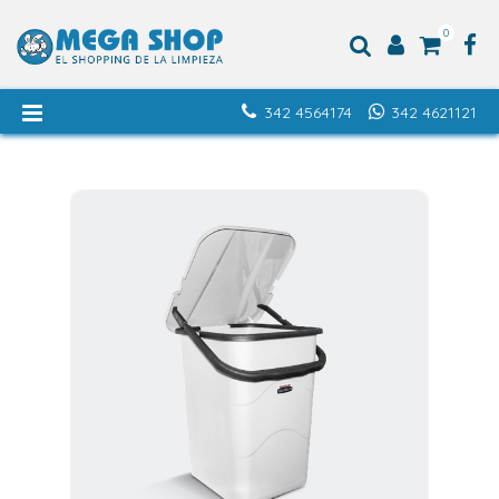
0
342 4564174
342 4621121