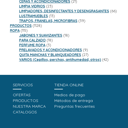
productos
21
CERAS Y ACONDICIONADORES
21
23
productos
LIMPIA VIDRIOS
23
productos
66
LIMPIADORES, DESINFECTANTES Y DESENGRASANTES
66
13
product
LUSTRAMUEBLES
13
productos
39
TRAPOS, FRANELAS, MICROFIBRAS
39
1128
productos
PRODUCTOS
1128
115
productos
ROPA
115
productos
18
JABONES Y SUAVIZANTES
18
18
productos
PARA CALZADO
18
3
productos
PERFUME ROPA
3
productos
9
PRELAVADOS Y ACONDICIONADORES
9
productos
27
QUITA MANCHAS Y BLANQUEADORES
27
productos
42
VARIOS (Cepillos, perchas, antihumedad, otros)
42
productos
SERVICIOS
TIENDA ONLINE
OFERTAS
Medios de pago
PRODUCTOS
Métodos de entrega
NUESTRA MARCA
Preguntas frecuentes
CATALOGOS