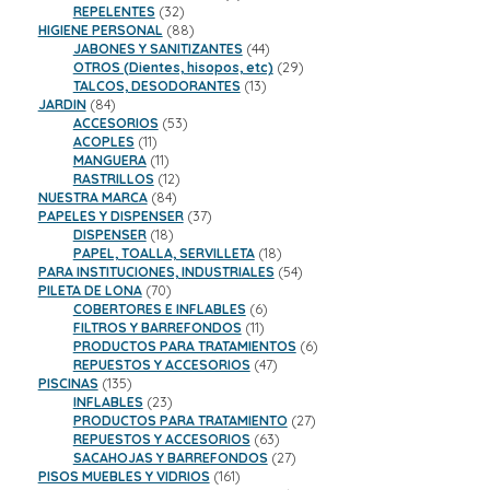
32
productos
REPELENTES
32
productos
88
HIGIENE PERSONAL
88
productos
44
JABONES Y SANITIZANTES
44
productos
29
OTROS (Dientes, hisopos, etc)
29
13
productos
TALCOS, DESODORANTES
13
84
productos
JARDIN
84
productos
53
ACCESORIOS
53
11
productos
ACOPLES
11
productos
11
MANGUERA
11
productos
12
RASTRILLOS
12
84
productos
NUESTRA MARCA
84
productos
37
PAPELES Y DISPENSER
37
18
productos
DISPENSER
18
productos
18
PAPEL, TOALLA, SERVILLETA
18
productos
54
PARA INSTITUCIONES, INDUSTRIALES
54
70
productos
PILETA DE LONA
70
productos
6
COBERTORES E INFLABLES
6
11
productos
FILTROS Y BARREFONDOS
11
productos
6
PRODUCTOS PARA TRATAMIENTOS
6
47
productos
REPUESTOS Y ACCESORIOS
47
135
productos
PISCINAS
135
productos
23
INFLABLES
23
productos
27
PRODUCTOS PARA TRATAMIENTO
27
63
productos
REPUESTOS Y ACCESORIOS
63
productos
27
SACAHOJAS Y BARREFONDOS
27
161
productos
PISOS MUEBLES Y VIDRIOS
161