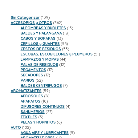
109
Sin Categorizar
109
productos
362
ACCESORIOS y OTROS
362
productos
15
ALFOMBRAS Y BURLETES
15
18
productos
BALDES Y PALANGANA
18
13
productos
CABOS Y SOPAPAS
13
productos
56
CEPILLOS y GUANTES
56
productos
53
CESTOS DE RESIDUOS
53
productos
51
ESCOBAS, ESCOBILLONES y PLUMEROS
51
44
productos
LAMPAZOS Y MOPAS
44
12
productos
PALAS DE RESIDUOS
12
17
productos
PEGAMENTOS
17
17
productos
SECADORES
17
52
productos
VARIOS
52
productos
7
BALDES CENTRIFUGOS
7
59
productos
AROMATIZANTES
59
8
productos
AEROSOLES
8
10
productos
APARATOS
10
productos
4
DIFUSORES CONTINUOS
4
27
productos
SAHUMERIOS
27
3
productos
TEXTILES
3
productos
6
VELAS Y HORNITOS
6
102
productos
AUTO
102
productos
5
AGUA AIRE Y LUBRICANTES
5
14
productos
AROMATIZADORES
14