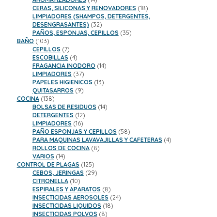
productos
18
CERAS, SILICONAS Y RENOVADORES
18
productos
LIMPIADORES (SHAMPOS, DETERGENTES,
32
DESENGRASANTES)
32
productos
35
PAÑOS, ESPONJAS, CEPILLOS
35
103
productos
BAÑO
103
productos
7
CEPILLOS
7
productos
4
ESCOBILLAS
4
productos
14
FRAGANCIA INODORO
14
37
productos
LIMPIADORES
37
productos
13
PAPELES HIGIENICOS
13
9
productos
QUITASARROS
9
138
productos
COCINA
138
productos
14
BOLSAS DE RESIDUOS
14
12
productos
DETERGENTES
12
16
productos
LIMPIADORES
16
productos
58
PAÑO ESPONJAS Y CEPILLOS
58
productos
4
PARA MAQUINAS LAVAVAJILLAS Y CAFETERAS
4
8
productos
ROLLOS DE COCINA
8
14
productos
VARIOS
14
productos
125
CONTROL DE PLAGAS
125
productos
29
CEBOS, JERINGAS
29
10
productos
CITRONELLA
10
productos
8
ESPIRALES Y APARATOS
8
productos
24
INSECTICIDAS AEROSOLES
24
18
productos
INSECTICIDAS LIQUIDOS
18
8
productos
INSECTICIDAS POLVOS
8