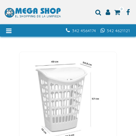
0
342 4564174
342 4621121