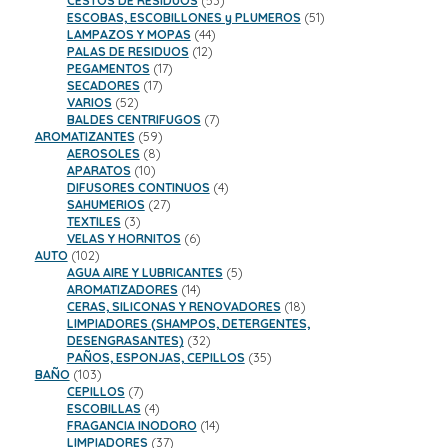
CESTOS DE RESIDUOS
53
productos
51
ESCOBAS, ESCOBILLONES y PLUMEROS
51
44
productos
LAMPAZOS Y MOPAS
44
12
productos
PALAS DE RESIDUOS
12
17
productos
PEGAMENTOS
17
17
productos
SECADORES
17
52
productos
VARIOS
52
productos
7
BALDES CENTRIFUGOS
7
59
productos
AROMATIZANTES
59
8
productos
AEROSOLES
8
10
productos
APARATOS
10
productos
4
DIFUSORES CONTINUOS
4
27
productos
SAHUMERIOS
27
3
productos
TEXTILES
3
productos
6
VELAS Y HORNITOS
6
102
productos
AUTO
102
productos
5
AGUA AIRE Y LUBRICANTES
5
14
productos
AROMATIZADORES
14
productos
18
CERAS, SILICONAS Y RENOVADORES
18
productos
LIMPIADORES (SHAMPOS, DETERGENTES,
32
DESENGRASANTES)
32
productos
35
PAÑOS, ESPONJAS, CEPILLOS
35
103
productos
BAÑO
103
productos
7
CEPILLOS
7
productos
4
ESCOBILLAS
4
productos
14
FRAGANCIA INODORO
14
37
productos
LIMPIADORES
37