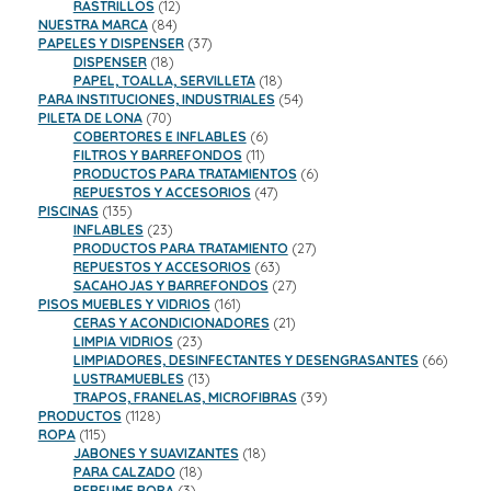
productos
12
RASTRILLOS
12
84
productos
NUESTRA MARCA
84
productos
37
PAPELES Y DISPENSER
37
18
productos
DISPENSER
18
productos
18
PAPEL, TOALLA, SERVILLETA
18
productos
54
PARA INSTITUCIONES, INDUSTRIALES
54
70
productos
PILETA DE LONA
70
productos
6
COBERTORES E INFLABLES
6
11
productos
FILTROS Y BARREFONDOS
11
productos
6
PRODUCTOS PARA TRATAMIENTOS
6
47
productos
REPUESTOS Y ACCESORIOS
47
135
productos
PISCINAS
135
productos
23
INFLABLES
23
productos
27
PRODUCTOS PARA TRATAMIENTO
27
63
productos
REPUESTOS Y ACCESORIOS
63
productos
27
SACAHOJAS Y BARREFONDOS
27
161
productos
PISOS MUEBLES Y VIDRIOS
161
productos
21
CERAS Y ACONDICIONADORES
21
23
productos
LIMPIA VIDRIOS
23
productos
66
LIMPIADORES, DESINFECTANTES Y DESENGRASANTES
66
13
product
LUSTRAMUEBLES
13
productos
39
TRAPOS, FRANELAS, MICROFIBRAS
39
1128
productos
PRODUCTOS
1128
115
productos
ROPA
115
productos
18
JABONES Y SUAVIZANTES
18
18
productos
PARA CALZADO
18
3
productos
PERFUME ROPA
3