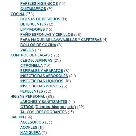
productos
13
PAPELES HIGIENICOS
13
9
productos
QUITASARROS
9
138
productos
COCINA
138
productos
14
BOLSAS DE RESIDUOS
14
12
productos
DETERGENTES
12
16
productos
LIMPIADORES
16
productos
58
PAÑO ESPONJAS Y CEPILLOS
58
productos
4
PARA MAQUINAS LAVAVAJILLAS Y CAFETERAS
4
8
productos
ROLLOS DE COCINA
8
14
productos
VARIOS
14
productos
125
CONTROL DE PLAGAS
125
productos
29
CEBOS, JERINGAS
29
10
productos
CITRONELLA
10
productos
8
ESPIRALES Y APARATOS
8
productos
24
INSECTICIDAS AEROSOLES
24
18
productos
INSECTICIDAS LIQUIDOS
18
8
productos
INSECTICIDAS POLVOS
8
32
productos
REPELENTES
32
productos
88
HIGIENE PERSONAL
88
productos
44
JABONES Y SANITIZANTES
44
productos
29
OTROS (Dientes, hisopos, etc)
29
13
productos
TALCOS, DESODORANTES
13
84
productos
JARDIN
84
productos
53
ACCESORIOS
53
11
productos
ACOPLES
11
productos
11
MANGUERA
11