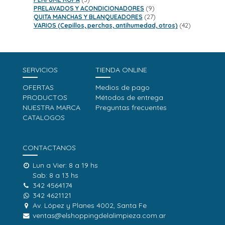
productos
9
PRELAVADOS Y ACONDICIONADORES
9
productos
27
QUITA MANCHAS Y BLANQUEADORES
27
productos
42
VARIOS (Cepillos, perchas, antihumedad, otros)
42
productos
SERVICIOS
TIENDA ONLINE
OFERTAS
Medios de pago
PRODUCTOS
Métodos de entrega
NUESTRA MARCA
Preguntas frecuentes
CATALOGOS
CONTACTANOS
Lun a Vier: 8 a 19 hs
Sab: 8 a 13 hs
342 4564174
342 4621121
Av. López y Planes 4002, Santa Fe
ventas@elshoppingdelalimpieza.com.ar