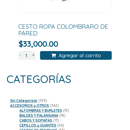
CESTO ROPA COLOMBRARO DE
PARED
$
33,000.00
+
-
Agregar al carrito
CATEGORÍAS
109
Sin Categorizar
109
productos
362
ACCESORIOS y OTROS
362
productos
15
ALFOMBRAS Y BURLETES
15
18
productos
BALDES Y PALANGANA
18
13
productos
CABOS Y SOPAPAS
13
productos
56
CEPILLOS y GUANTES
56
productos
53