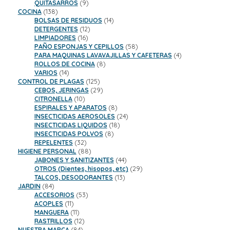
9
productos
QUITASARROS
9
138
productos
COCINA
138
productos
14
BOLSAS DE RESIDUOS
14
12
productos
DETERGENTES
12
16
productos
LIMPIADORES
16
productos
58
PAÑO ESPONJAS Y CEPILLOS
58
productos
4
PARA MAQUINAS LAVAVAJILLAS Y CAFETERAS
4
8
productos
ROLLOS DE COCINA
8
14
productos
VARIOS
14
productos
125
CONTROL DE PLAGAS
125
productos
29
CEBOS, JERINGAS
29
10
productos
CITRONELLA
10
productos
8
ESPIRALES Y APARATOS
8
productos
24
INSECTICIDAS AEROSOLES
24
18
productos
INSECTICIDAS LIQUIDOS
18
8
productos
INSECTICIDAS POLVOS
8
32
productos
REPELENTES
32
productos
88
HIGIENE PERSONAL
88
productos
44
JABONES Y SANITIZANTES
44
productos
29
OTROS (Dientes, hisopos, etc)
29
13
productos
TALCOS, DESODORANTES
13
84
productos
JARDIN
84
productos
53
ACCESORIOS
53
11
productos
ACOPLES
11
productos
11
MANGUERA
11
productos
12
RASTRILLOS
12
84
productos
NUESTRA MARCA
84