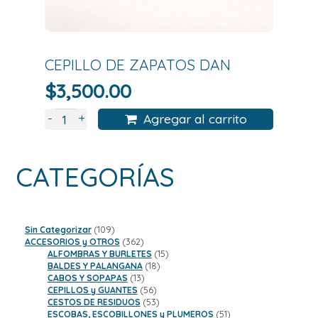
CEPILLO DE ZAPATOS DAN
$
3,500.00
+
-
Agregar al carrito
CATEGORÍAS
109
Sin Categorizar
109
productos
362
ACCESORIOS y OTROS
362
productos
15
ALFOMBRAS Y BURLETES
15
18
productos
BALDES Y PALANGANA
18
13
productos
CABOS Y SOPAPAS
13
productos
56
CEPILLOS y GUANTES
56
productos
53
CESTOS DE RESIDUOS
53
productos
51
ESCOBAS, ESCOBILLONES y PLUMEROS
51