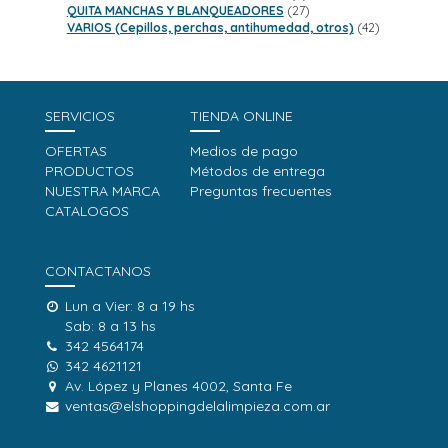
productos
27
QUITA MANCHAS Y BLANQUEADORES
27
productos
42
VARIOS (Cepillos, perchas, antihumedad, otros)
42
productos
SERVICIOS
TIENDA ONLINE
OFERTAS
Medios de pago
PRODUCTOS
Métodos de entrega
NUESTRA MARCA
Preguntas frecuentes
CATALOGOS
CONTACTANOS
Lun a Vier: 8 a 19 hs
Sab: 8 a 13 hs
342 4564174
342 4621121
Av. López y Planes 4002, Santa Fe
ventas@elshoppingdelalimpieza.com.ar