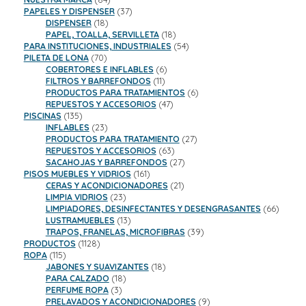
productos
37
PAPELES Y DISPENSER
37
18
productos
DISPENSER
18
productos
18
PAPEL, TOALLA, SERVILLETA
18
productos
54
PARA INSTITUCIONES, INDUSTRIALES
54
70
productos
PILETA DE LONA
70
productos
6
COBERTORES E INFLABLES
6
11
productos
FILTROS Y BARREFONDOS
11
productos
6
PRODUCTOS PARA TRATAMIENTOS
6
47
productos
REPUESTOS Y ACCESORIOS
47
135
productos
PISCINAS
135
productos
23
INFLABLES
23
productos
27
PRODUCTOS PARA TRATAMIENTO
27
63
productos
REPUESTOS Y ACCESORIOS
63
productos
27
SACAHOJAS Y BARREFONDOS
27
161
productos
PISOS MUEBLES Y VIDRIOS
161
productos
21
CERAS Y ACONDICIONADORES
21
23
productos
LIMPIA VIDRIOS
23
productos
66
LIMPIADORES, DESINFECTANTES Y DESENGRASANTES
66
13
product
LUSTRAMUEBLES
13
productos
39
TRAPOS, FRANELAS, MICROFIBRAS
39
1128
productos
PRODUCTOS
1128
115
productos
ROPA
115
productos
18
JABONES Y SUAVIZANTES
18
18
productos
PARA CALZADO
18
3
productos
PERFUME ROPA
3
productos
9
PRELAVADOS Y ACONDICIONADORES
9