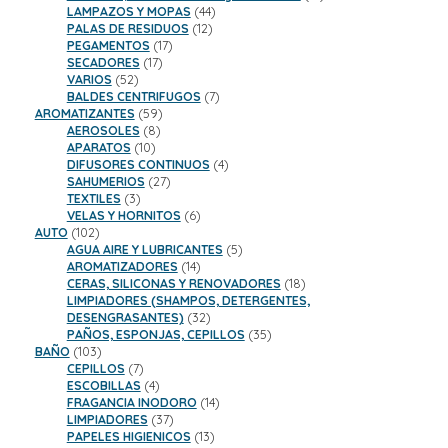
44
productos
LAMPAZOS Y MOPAS
44
12
productos
PALAS DE RESIDUOS
12
17
productos
PEGAMENTOS
17
17
productos
SECADORES
17
52
productos
VARIOS
52
productos
7
BALDES CENTRIFUGOS
7
59
productos
AROMATIZANTES
59
8
productos
AEROSOLES
8
10
productos
APARATOS
10
productos
4
DIFUSORES CONTINUOS
4
27
productos
SAHUMERIOS
27
3
productos
TEXTILES
3
productos
6
VELAS Y HORNITOS
6
102
productos
AUTO
102
productos
5
AGUA AIRE Y LUBRICANTES
5
14
productos
AROMATIZADORES
14
productos
18
CERAS, SILICONAS Y RENOVADORES
18
productos
LIMPIADORES (SHAMPOS, DETERGENTES,
32
DESENGRASANTES)
32
productos
35
PAÑOS, ESPONJAS, CEPILLOS
35
103
productos
BAÑO
103
productos
7
CEPILLOS
7
productos
4
ESCOBILLAS
4
productos
14
FRAGANCIA INODORO
14
37
productos
LIMPIADORES
37
productos
13
PAPELES HIGIENICOS
13