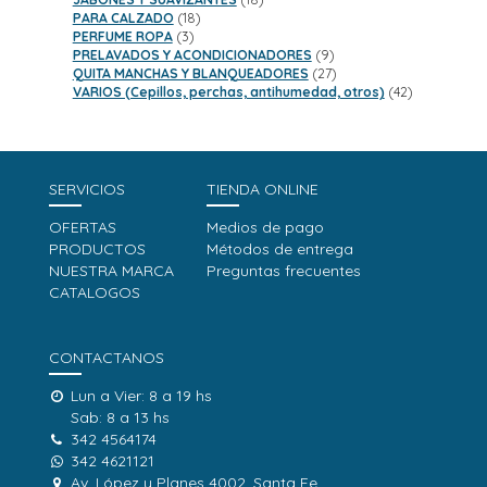
18
productos
PARA CALZADO
18
3
productos
PERFUME ROPA
3
productos
9
PRELAVADOS Y ACONDICIONADORES
9
productos
27
QUITA MANCHAS Y BLANQUEADORES
27
productos
42
VARIOS (Cepillos, perchas, antihumedad, otros)
42
productos
SERVICIOS
TIENDA ONLINE
OFERTAS
Medios de pago
PRODUCTOS
Métodos de entrega
NUESTRA MARCA
Preguntas frecuentes
CATALOGOS
CONTACTANOS
Lun a Vier: 8 a 19 hs
Sab: 8 a 13 hs
342 4564174
342 4621121
Av. López y Planes 4002, Santa Fe