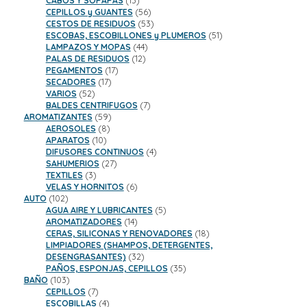
CABOS Y SOPAPAS
13
productos
56
CEPILLOS y GUANTES
56
productos
53
CESTOS DE RESIDUOS
53
productos
51
ESCOBAS, ESCOBILLONES y PLUMEROS
51
44
productos
LAMPAZOS Y MOPAS
44
12
productos
PALAS DE RESIDUOS
12
17
productos
PEGAMENTOS
17
17
productos
SECADORES
17
52
productos
VARIOS
52
productos
7
BALDES CENTRIFUGOS
7
59
productos
AROMATIZANTES
59
8
productos
AEROSOLES
8
10
productos
APARATOS
10
productos
4
DIFUSORES CONTINUOS
4
27
productos
SAHUMERIOS
27
3
productos
TEXTILES
3
productos
6
VELAS Y HORNITOS
6
102
productos
AUTO
102
productos
5
AGUA AIRE Y LUBRICANTES
5
14
productos
AROMATIZADORES
14
productos
18
CERAS, SILICONAS Y RENOVADORES
18
productos
LIMPIADORES (SHAMPOS, DETERGENTES,
32
DESENGRASANTES)
32
productos
35
PAÑOS, ESPONJAS, CEPILLOS
35
103
productos
BAÑO
103
productos
7
CEPILLOS
7
productos
4
ESCOBILLAS
4