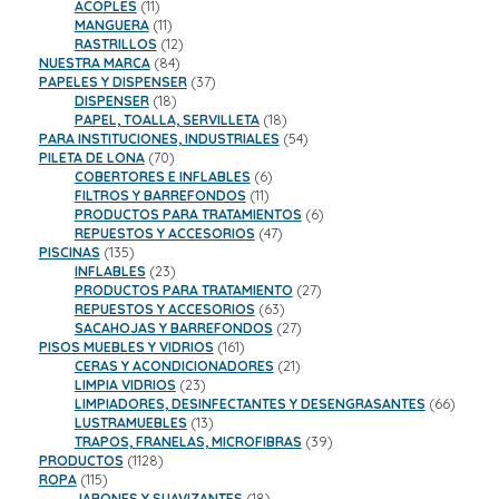
11
productos
ACOPLES
11
productos
11
MANGUERA
11
productos
12
RASTRILLOS
12
84
productos
NUESTRA MARCA
84
productos
37
PAPELES Y DISPENSER
37
18
productos
DISPENSER
18
productos
18
PAPEL, TOALLA, SERVILLETA
18
productos
54
PARA INSTITUCIONES, INDUSTRIALES
54
70
productos
PILETA DE LONA
70
productos
6
COBERTORES E INFLABLES
6
11
productos
FILTROS Y BARREFONDOS
11
productos
6
PRODUCTOS PARA TRATAMIENTOS
6
47
productos
REPUESTOS Y ACCESORIOS
47
135
productos
PISCINAS
135
productos
23
INFLABLES
23
productos
27
PRODUCTOS PARA TRATAMIENTO
27
63
productos
REPUESTOS Y ACCESORIOS
63
productos
27
SACAHOJAS Y BARREFONDOS
27
161
productos
PISOS MUEBLES Y VIDRIOS
161
productos
21
CERAS Y ACONDICIONADORES
21
23
productos
LIMPIA VIDRIOS
23
productos
66
LIMPIADORES, DESINFECTANTES Y DESENGRASANTES
66
13
product
LUSTRAMUEBLES
13
productos
39
TRAPOS, FRANELAS, MICROFIBRAS
39
1128
productos
PRODUCTOS
1128
115
productos
ROPA
115
productos
18
JABONES Y SUAVIZANTES
18