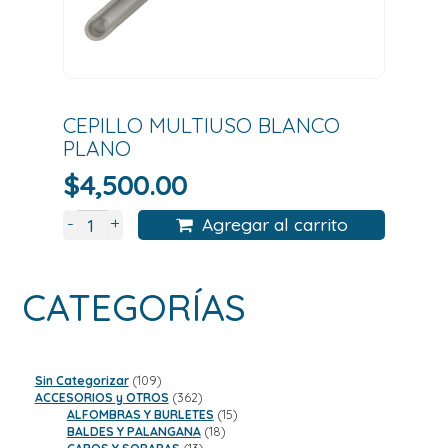
CEPILLO MULTIUSO BLANCO
PLANO
$
4,500.00
+
-
Agregar al carrito
CATEGORÍAS
109
Sin Categorizar
109
productos
362
ACCESORIOS y OTROS
362
productos
15
ALFOMBRAS Y BURLETES
15
18
productos
BALDES Y PALANGANA
18
13
productos