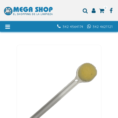
0
342 4564174
342 4621121