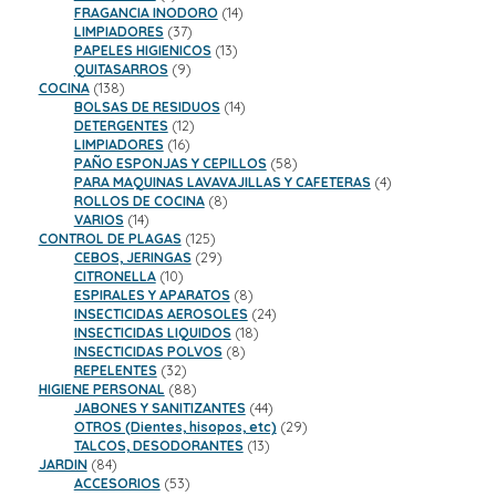
productos
14
FRAGANCIA INODORO
14
37
productos
LIMPIADORES
37
productos
13
PAPELES HIGIENICOS
13
9
productos
QUITASARROS
9
138
productos
COCINA
138
productos
14
BOLSAS DE RESIDUOS
14
12
productos
DETERGENTES
12
16
productos
LIMPIADORES
16
productos
58
PAÑO ESPONJAS Y CEPILLOS
58
productos
4
PARA MAQUINAS LAVAVAJILLAS Y CAFETERAS
4
8
productos
ROLLOS DE COCINA
8
14
productos
VARIOS
14
productos
125
CONTROL DE PLAGAS
125
productos
29
CEBOS, JERINGAS
29
10
productos
CITRONELLA
10
productos
8
ESPIRALES Y APARATOS
8
productos
24
INSECTICIDAS AEROSOLES
24
18
productos
INSECTICIDAS LIQUIDOS
18
8
productos
INSECTICIDAS POLVOS
8
32
productos
REPELENTES
32
productos
88
HIGIENE PERSONAL
88
productos
44
JABONES Y SANITIZANTES
44
productos
29
OTROS (Dientes, hisopos, etc)
29
13
productos
TALCOS, DESODORANTES
13
84
productos
JARDIN
84
productos
53
ACCESORIOS
53