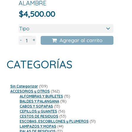
ALAMBRE
$
4,500.00
+
-
Agregar al carrito
CATEGORÍAS
109
Sin Categorizar
109
productos
362
ACCESORIOS y OTROS
362
productos
15
ALFOMBRAS Y BURLETES
15
18
productos
BALDES Y PALANGANA
18
13
productos
CABOS Y SOPAPAS
13
productos
56
CEPILLOS y GUANTES
56
productos
53
CESTOS DE RESIDUOS
53
productos
51
ESCOBAS, ESCOBILLONES y PLUMEROS
51
44
productos
LAMPAZOS Y MOPAS
44
12
productos
PALAS DE RESIDUOS
12