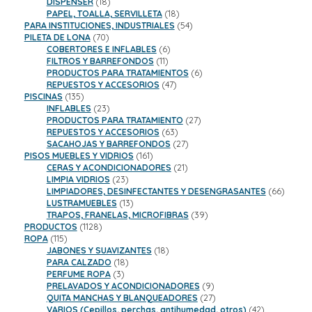
18
productos
DISPENSER
18
productos
18
PAPEL, TOALLA, SERVILLETA
18
productos
54
PARA INSTITUCIONES, INDUSTRIALES
54
70
productos
PILETA DE LONA
70
productos
6
COBERTORES E INFLABLES
6
11
productos
FILTROS Y BARREFONDOS
11
productos
6
PRODUCTOS PARA TRATAMIENTOS
6
47
productos
REPUESTOS Y ACCESORIOS
47
135
productos
PISCINAS
135
productos
23
INFLABLES
23
productos
27
PRODUCTOS PARA TRATAMIENTO
27
63
productos
REPUESTOS Y ACCESORIOS
63
productos
27
SACAHOJAS Y BARREFONDOS
27
161
productos
PISOS MUEBLES Y VIDRIOS
161
productos
21
CERAS Y ACONDICIONADORES
21
23
productos
LIMPIA VIDRIOS
23
productos
66
LIMPIADORES, DESINFECTANTES Y DESENGRASANTES
66
13
product
LUSTRAMUEBLES
13
productos
39
TRAPOS, FRANELAS, MICROFIBRAS
39
1128
productos
PRODUCTOS
1128
115
productos
ROPA
115
productos
18
JABONES Y SUAVIZANTES
18
18
productos
PARA CALZADO
18
3
productos
PERFUME ROPA
3
productos
9
PRELAVADOS Y ACONDICIONADORES
9
productos
27
QUITA MANCHAS Y BLANQUEADORES
27
productos
42
VARIOS (Cepillos, perchas, antihumedad, otros)
42