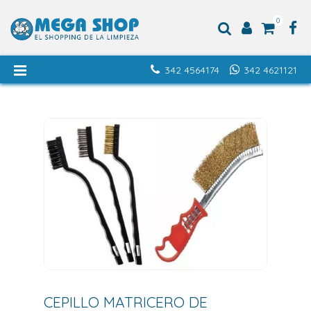
0
342 4564174
342 4621121
CEPILLO MATRICERO DE