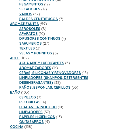
17
productos
PEGAMENTOS
17
17
productos
SECADORES
17
52
productos
VARIOS
52
productos
7
BALDES CENTRIFUGOS
7
59
productos
AROMATIZANTES
59
8
productos
AEROSOLES
8
10
productos
APARATOS
10
productos
4
DIFUSORES CONTINUOS
4
27
productos
SAHUMERIOS
27
3
productos
TEXTILES
3
productos
6
VELAS Y HORNITOS
6
102
productos
AUTO
102
productos
5
AGUA AIRE Y LUBRICANTES
5
14
productos
AROMATIZADORES
14
productos
18
CERAS, SILICONAS Y RENOVADORES
18
productos
LIMPIADORES (SHAMPOS, DETERGENTES,
32
DESENGRASANTES)
32
productos
35
PAÑOS, ESPONJAS, CEPILLOS
35
103
productos
BAÑO
103
productos
7
CEPILLOS
7
productos
4
ESCOBILLAS
4
productos
14
FRAGANCIA INODORO
14
37
productos
LIMPIADORES
37
productos
13
PAPELES HIGIENICOS
13
9
productos
QUITASARROS
9
138
productos
COCINA
138