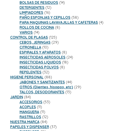
productos
14
BOLSAS DE RESIDUOS
14
12
productos
DETERGENTES
12
16
productos
LIMPIADORES
16
productos
58
PAÑO ESPONJAS Y CEPILLOS
58
productos
4
PARA MAQUINAS LAVAVAJILLAS Y CAFETERAS
4
8
productos
ROLLOS DE COCINA
8
14
productos
VARIOS
14
productos
125
CONTROL DE PLAGAS
125
productos
29
CEBOS, JERINGAS
29
10
productos
CITRONELLA
10
productos
8
ESPIRALES Y APARATOS
8
productos
24
INSECTICIDAS AEROSOLES
24
18
productos
INSECTICIDAS LIQUIDOS
18
8
productos
INSECTICIDAS POLVOS
8
32
productos
REPELENTES
32
productos
88
HIGIENE PERSONAL
88
productos
44
JABONES Y SANITIZANTES
44
productos
29
OTROS (Dientes, hisopos, etc)
29
13
productos
TALCOS, DESODORANTES
13
84
productos
JARDIN
84
productos
53
ACCESORIOS
53
11
productos
ACOPLES
11
productos
11
MANGUERA
11
productos
12
RASTRILLOS
12
84
productos
NUESTRA MARCA
84
productos
37
PAPELES Y DISPENSER
37