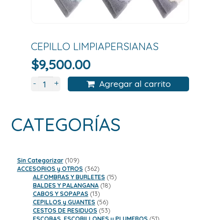
CEPILLO LIMPIAPERSIANAS
$
9,500.00
+
-
Agregar al carrito
CATEGORÍAS
109
Sin Categorizar
109
productos
362
ACCESORIOS y OTROS
362
productos
15
ALFOMBRAS Y BURLETES
15
18
productos
BALDES Y PALANGANA
18
13
productos
CABOS Y SOPAPAS
13
productos
56
CEPILLOS y GUANTES
56
productos
53
CESTOS DE RESIDUOS
53
productos
51
ESCOBAS, ESCOBILLONES y PLUMEROS
51