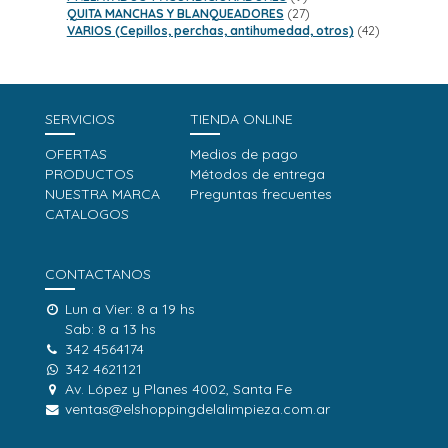
productos
27
QUITA MANCHAS Y BLANQUEADORES
27
productos
42
VARIOS (Cepillos, perchas, antihumedad, otros)
42
productos
SERVICIOS
TIENDA ONLINE
OFERTAS
Medios de pago
PRODUCTOS
Métodos de entrega
NUESTRA MARCA
Preguntas frecuentes
CATALOGOS
CONTACTANOS
Lun a Vier: 8 a 19 hs
Sab: 8 a 13 hs
342 4564174
342 4621121
Av. López y Planes 4002, Santa Fe
ventas@elshoppingdelalimpieza.com.ar