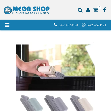
0
342 4564174
342 4621121