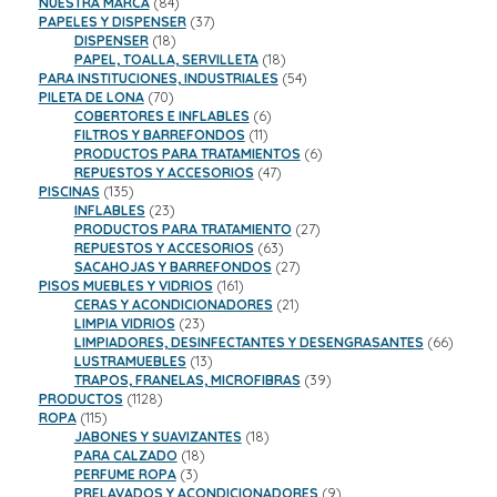
84
productos
NUESTRA MARCA
84
productos
37
PAPELES Y DISPENSER
37
18
productos
DISPENSER
18
productos
18
PAPEL, TOALLA, SERVILLETA
18
productos
54
PARA INSTITUCIONES, INDUSTRIALES
54
70
productos
PILETA DE LONA
70
productos
6
COBERTORES E INFLABLES
6
11
productos
FILTROS Y BARREFONDOS
11
productos
6
PRODUCTOS PARA TRATAMIENTOS
6
47
productos
REPUESTOS Y ACCESORIOS
47
135
productos
PISCINAS
135
productos
23
INFLABLES
23
productos
27
PRODUCTOS PARA TRATAMIENTO
27
63
productos
REPUESTOS Y ACCESORIOS
63
productos
27
SACAHOJAS Y BARREFONDOS
27
161
productos
PISOS MUEBLES Y VIDRIOS
161
productos
21
CERAS Y ACONDICIONADORES
21
23
productos
LIMPIA VIDRIOS
23
productos
66
LIMPIADORES, DESINFECTANTES Y DESENGRASANTES
66
13
product
LUSTRAMUEBLES
13
productos
39
TRAPOS, FRANELAS, MICROFIBRAS
39
1128
productos
PRODUCTOS
1128
115
productos
ROPA
115
productos
18
JABONES Y SUAVIZANTES
18
18
productos
PARA CALZADO
18
3
productos
PERFUME ROPA
3
productos
9
PRELAVADOS Y ACONDICIONADORES
9