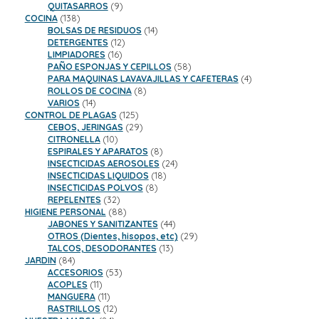
9
productos
QUITASARROS
9
138
productos
COCINA
138
productos
14
BOLSAS DE RESIDUOS
14
12
productos
DETERGENTES
12
16
productos
LIMPIADORES
16
productos
58
PAÑO ESPONJAS Y CEPILLOS
58
productos
4
PARA MAQUINAS LAVAVAJILLAS Y CAFETERAS
4
8
productos
ROLLOS DE COCINA
8
14
productos
VARIOS
14
productos
125
CONTROL DE PLAGAS
125
productos
29
CEBOS, JERINGAS
29
10
productos
CITRONELLA
10
productos
8
ESPIRALES Y APARATOS
8
productos
24
INSECTICIDAS AEROSOLES
24
18
productos
INSECTICIDAS LIQUIDOS
18
8
productos
INSECTICIDAS POLVOS
8
32
productos
REPELENTES
32
productos
88
HIGIENE PERSONAL
88
productos
44
JABONES Y SANITIZANTES
44
productos
29
OTROS (Dientes, hisopos, etc)
29
13
productos
TALCOS, DESODORANTES
13
84
productos
JARDIN
84
productos
53
ACCESORIOS
53
11
productos
ACOPLES
11
productos
11
MANGUERA
11
productos
12
RASTRILLOS
12