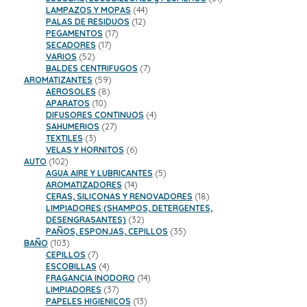
44
productos
LAMPAZOS Y MOPAS
44
12
productos
PALAS DE RESIDUOS
12
17
productos
PEGAMENTOS
17
17
productos
SECADORES
17
52
productos
VARIOS
52
productos
7
BALDES CENTRIFUGOS
7
59
productos
AROMATIZANTES
59
8
productos
AEROSOLES
8
10
productos
APARATOS
10
productos
4
DIFUSORES CONTINUOS
4
27
productos
SAHUMERIOS
27
3
productos
TEXTILES
3
productos
6
VELAS Y HORNITOS
6
102
productos
AUTO
102
productos
5
AGUA AIRE Y LUBRICANTES
5
14
productos
AROMATIZADORES
14
productos
18
CERAS, SILICONAS Y RENOVADORES
18
productos
LIMPIADORES (SHAMPOS, DETERGENTES,
32
DESENGRASANTES)
32
productos
35
PAÑOS, ESPONJAS, CEPILLOS
35
103
productos
BAÑO
103
productos
7
CEPILLOS
7
productos
4
ESCOBILLAS
4
productos
14
FRAGANCIA INODORO
14
37
productos
LIMPIADORES
37
productos
13
PAPELES HIGIENICOS
13