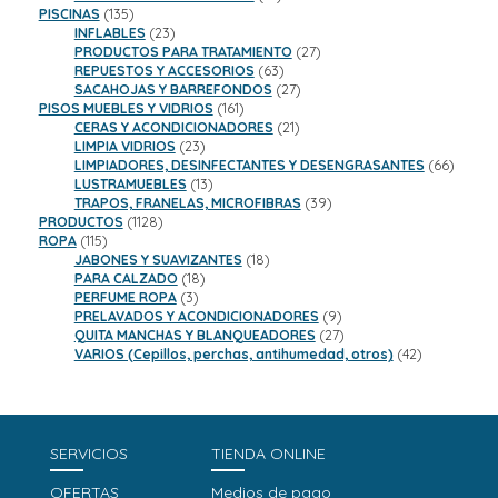
135
productos
PISCINAS
135
productos
23
INFLABLES
23
productos
27
PRODUCTOS PARA TRATAMIENTO
27
63
productos
REPUESTOS Y ACCESORIOS
63
productos
27
SACAHOJAS Y BARREFONDOS
27
161
productos
PISOS MUEBLES Y VIDRIOS
161
productos
21
CERAS Y ACONDICIONADORES
21
23
productos
LIMPIA VIDRIOS
23
productos
66
LIMPIADORES, DESINFECTANTES Y DESENGRASANTES
66
13
product
LUSTRAMUEBLES
13
productos
39
TRAPOS, FRANELAS, MICROFIBRAS
39
1128
productos
PRODUCTOS
1128
115
productos
ROPA
115
productos
18
JABONES Y SUAVIZANTES
18
18
productos
PARA CALZADO
18
3
productos
PERFUME ROPA
3
productos
9
PRELAVADOS Y ACONDICIONADORES
9
productos
27
QUITA MANCHAS Y BLANQUEADORES
27
productos
42
VARIOS (Cepillos, perchas, antihumedad, otros)
42
productos
SERVICIOS
TIENDA ONLINE
OFERTAS
Medios de pago