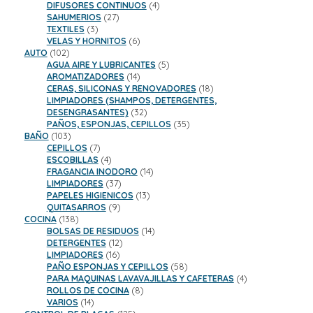
productos
4
DIFUSORES CONTINUOS
4
27
productos
SAHUMERIOS
27
3
productos
TEXTILES
3
productos
6
VELAS Y HORNITOS
6
102
productos
AUTO
102
productos
5
AGUA AIRE Y LUBRICANTES
5
14
productos
AROMATIZADORES
14
productos
18
CERAS, SILICONAS Y RENOVADORES
18
productos
LIMPIADORES (SHAMPOS, DETERGENTES,
32
DESENGRASANTES)
32
productos
35
PAÑOS, ESPONJAS, CEPILLOS
35
103
productos
BAÑO
103
productos
7
CEPILLOS
7
productos
4
ESCOBILLAS
4
productos
14
FRAGANCIA INODORO
14
37
productos
LIMPIADORES
37
productos
13
PAPELES HIGIENICOS
13
9
productos
QUITASARROS
9
138
productos
COCINA
138
productos
14
BOLSAS DE RESIDUOS
14
12
productos
DETERGENTES
12
16
productos
LIMPIADORES
16
productos
58
PAÑO ESPONJAS Y CEPILLOS
58
productos
4
PARA MAQUINAS LAVAVAJILLAS Y CAFETERAS
4
8
productos
ROLLOS DE COCINA
8
14
productos
VARIOS
14