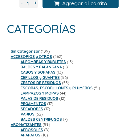
+
-
Agregar al carrito
CATEGORÍAS
109
Sin Categorizar
109
productos
362
ACCESORIOS y OTROS
362
productos
15
ALFOMBRAS Y BURLETES
15
18
productos
BALDES Y PALANGANA
18
13
productos
CABOS Y SOPAPAS
13
productos
56
CEPILLOS y GUANTES
56
productos
53
CESTOS DE RESIDUOS
53
productos
51
ESCOBAS, ESCOBILLONES y PLUMEROS
51
44
productos
LAMPAZOS Y MOPAS
44
12
productos
PALAS DE RESIDUOS
12
17
productos
PEGAMENTOS
17
17
productos
SECADORES
17
52
productos
VARIOS
52
productos
7
BALDES CENTRIFUGOS
7
59
productos
AROMATIZANTES
59
8
productos
AEROSOLES
8
10
productos
APARATOS
10