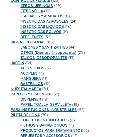
productos
125
CONTROL DE PLAGAS
125
productos
29
CEBOS, JERINGAS
29
10
productos
CITRONELLA
10
productos
8
ESPIRALES Y APARATOS
8
productos
24
INSECTICIDAS AEROSOLES
24
18
productos
INSECTICIDAS LIQUIDOS
18
8
productos
INSECTICIDAS POLVOS
8
32
productos
REPELENTES
32
productos
88
HIGIENE PERSONAL
88
productos
44
JABONES Y SANITIZANTES
44
productos
29
OTROS (Dientes, hisopos, etc)
29
13
productos
TALCOS, DESODORANTES
13
84
productos
JARDIN
84
productos
53
ACCESORIOS
53
11
productos
ACOPLES
11
productos
11
MANGUERA
11
productos
12
RASTRILLOS
12
84
productos
NUESTRA MARCA
84
productos
37
PAPELES Y DISPENSER
37
18
productos
DISPENSER
18
productos
18
PAPEL, TOALLA, SERVILLETA
18
productos
54
PARA INSTITUCIONES, INDUSTRIALES
54
70
productos
PILETA DE LONA
70
productos
6
COBERTORES E INFLABLES
6
11
productos
FILTROS Y BARREFONDOS
11
productos
6
PRODUCTOS PARA TRATAMIENTOS
6
47
productos
REPUESTOS Y ACCESORIOS
47