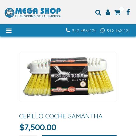
0
342 4564174
342 4621121
CEPILLO COCHE SAMANTHA
$
7,500.00