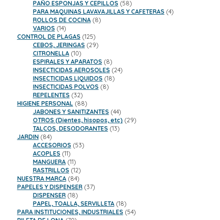
productos
58
PAÑO ESPONJAS Y CEPILLOS
58
productos
4
PARA MAQUINAS LAVAVAJILLAS Y CAFETERAS
4
8
productos
ROLLOS DE COCINA
8
14
productos
VARIOS
14
productos
125
CONTROL DE PLAGAS
125
productos
29
CEBOS, JERINGAS
29
10
productos
CITRONELLA
10
productos
8
ESPIRALES Y APARATOS
8
productos
24
INSECTICIDAS AEROSOLES
24
18
productos
INSECTICIDAS LIQUIDOS
18
8
productos
INSECTICIDAS POLVOS
8
32
productos
REPELENTES
32
productos
88
HIGIENE PERSONAL
88
productos
44
JABONES Y SANITIZANTES
44
productos
29
OTROS (Dientes, hisopos, etc)
29
13
productos
TALCOS, DESODORANTES
13
84
productos
JARDIN
84
productos
53
ACCESORIOS
53
11
productos
ACOPLES
11
productos
11
MANGUERA
11
productos
12
RASTRILLOS
12
84
productos
NUESTRA MARCA
84
productos
37
PAPELES Y DISPENSER
37
18
productos
DISPENSER
18
productos
18
PAPEL, TOALLA, SERVILLETA
18
productos
54
PARA INSTITUCIONES, INDUSTRIALES
54
70
productos