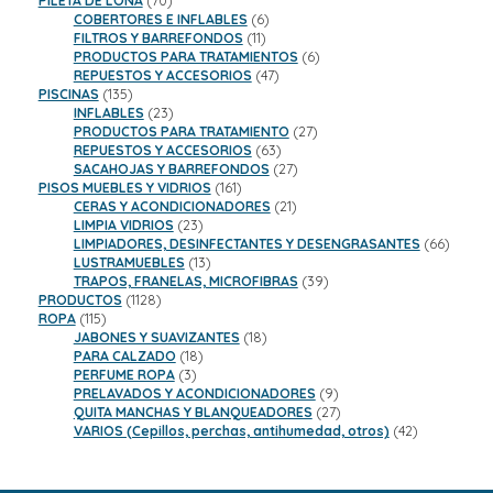
PILETA DE LONA
70
productos
6
COBERTORES E INFLABLES
6
11
productos
FILTROS Y BARREFONDOS
11
productos
6
PRODUCTOS PARA TRATAMIENTOS
6
47
productos
REPUESTOS Y ACCESORIOS
47
135
productos
PISCINAS
135
productos
23
INFLABLES
23
productos
27
PRODUCTOS PARA TRATAMIENTO
27
63
productos
REPUESTOS Y ACCESORIOS
63
productos
27
SACAHOJAS Y BARREFONDOS
27
161
productos
PISOS MUEBLES Y VIDRIOS
161
productos
21
CERAS Y ACONDICIONADORES
21
23
productos
LIMPIA VIDRIOS
23
productos
66
LIMPIADORES, DESINFECTANTES Y DESENGRASANTES
66
13
product
LUSTRAMUEBLES
13
productos
39
TRAPOS, FRANELAS, MICROFIBRAS
39
1128
productos
PRODUCTOS
1128
115
productos
ROPA
115
productos
18
JABONES Y SUAVIZANTES
18
18
productos
PARA CALZADO
18
3
productos
PERFUME ROPA
3
productos
9
PRELAVADOS Y ACONDICIONADORES
9
productos
27
QUITA MANCHAS Y BLANQUEADORES
27
productos
42
VARIOS (Cepillos, perchas, antihumedad, otros)
42
productos