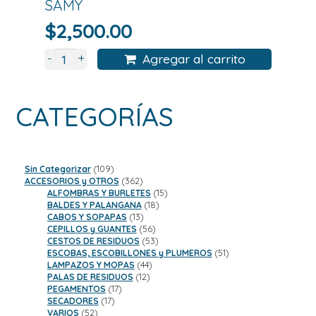
SAMY
$
2,500.00
+
-
Agregar al carrito
CATEGORÍAS
109
Sin Categorizar
109
productos
362
ACCESORIOS y OTROS
362
productos
15
ALFOMBRAS Y BURLETES
15
18
productos
BALDES Y PALANGANA
18
13
productos
CABOS Y SOPAPAS
13
productos
56
CEPILLOS y GUANTES
56
productos
53
CESTOS DE RESIDUOS
53
productos
51
ESCOBAS, ESCOBILLONES y PLUMEROS
51
44
productos
LAMPAZOS Y MOPAS
44
12
productos
PALAS DE RESIDUOS
12
17
productos
PEGAMENTOS
17
17
productos
SECADORES
17
52
productos
VARIOS
52