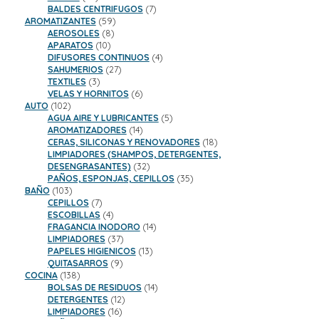
productos
7
BALDES CENTRIFUGOS
7
59
productos
AROMATIZANTES
59
8
productos
AEROSOLES
8
10
productos
APARATOS
10
productos
4
DIFUSORES CONTINUOS
4
27
productos
SAHUMERIOS
27
3
productos
TEXTILES
3
productos
6
VELAS Y HORNITOS
6
102
productos
AUTO
102
productos
5
AGUA AIRE Y LUBRICANTES
5
14
productos
AROMATIZADORES
14
productos
18
CERAS, SILICONAS Y RENOVADORES
18
productos
LIMPIADORES (SHAMPOS, DETERGENTES,
32
DESENGRASANTES)
32
productos
35
PAÑOS, ESPONJAS, CEPILLOS
35
103
productos
BAÑO
103
productos
7
CEPILLOS
7
productos
4
ESCOBILLAS
4
productos
14
FRAGANCIA INODORO
14
37
productos
LIMPIADORES
37
productos
13
PAPELES HIGIENICOS
13
9
productos
QUITASARROS
9
138
productos
COCINA
138
productos
14
BOLSAS DE RESIDUOS
14
12
productos
DETERGENTES
12
16
productos
LIMPIADORES
16