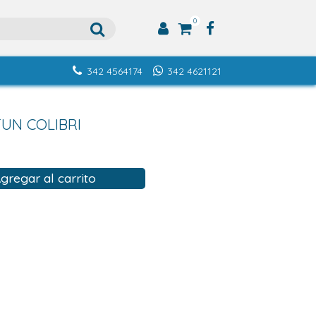
0
342 4564174
342 4621121
TUN COLIBRI
gregar al carrito