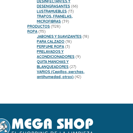
DESINFECTANTES Y
66
DESENGRASANTES
66
13
productos
LUSTRAMUEBLES
13
productos
TRAPOS, FRANELAS,
39
MICROFIBRAS
39
1128
productos
PRODUCTOS
1128
115
productos
ROPA
115
productos
18
JABONES Y SUAVIZANTES
18
18
productos
PARA CALZADO
18
3
productos
PERFUME ROPA
3
productos
PRELAVADOS Y
9
ACONDICIONADORES
9
productos
QUITA MANCHAS Y
27
BLANQUEADORES
27
productos
VARIOS (Cepillos, perchas,
42
antihumedad, otros)
42
productos