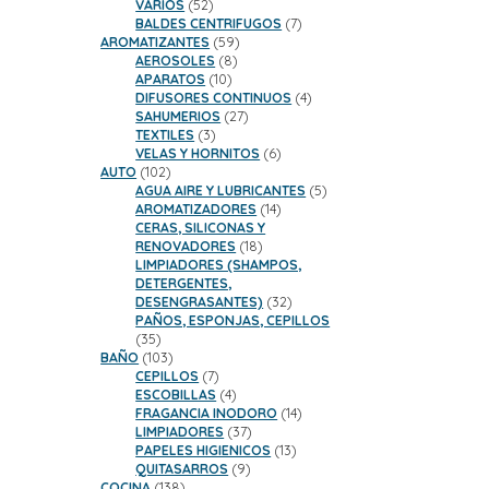
52
productos
VARIOS
52
productos
7
BALDES CENTRIFUGOS
7
59
productos
AROMATIZANTES
59
8
productos
AEROSOLES
8
10
productos
APARATOS
10
productos
4
DIFUSORES CONTINUOS
4
27
productos
SAHUMERIOS
27
3
productos
TEXTILES
3
productos
6
VELAS Y HORNITOS
6
102
productos
AUTO
102
productos
5
AGUA AIRE Y LUBRICANTES
5
14
productos
AROMATIZADORES
14
productos
CERAS, SILICONAS Y
18
RENOVADORES
18
productos
LIMPIADORES (SHAMPOS,
DETERGENTES,
32
DESENGRASANTES)
32
productos
PAÑOS, ESPONJAS, CEPILLOS
35
35
productos
103
BAÑO
103
productos
7
CEPILLOS
7
productos
4
ESCOBILLAS
4
productos
14
FRAGANCIA INODORO
14
37
productos
LIMPIADORES
37
productos
13
PAPELES HIGIENICOS
13
9
productos
QUITASARROS
9
138
productos
COCINA
138