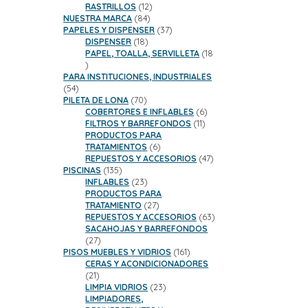
productos
12
RASTRILLOS
12
84
productos
NUESTRA MARCA
84
productos
37
PAPELES Y DISPENSER
37
18
productos
DISPENSER
18
productos
PAPEL, TOALLA, SERVILLETA
18
18
productos
PARA INSTITUCIONES, INDUSTRIALES
54
54
productos
70
PILETA DE LONA
70
productos
6
COBERTORES E INFLABLES
6
11
productos
FILTROS Y BARREFONDOS
11
productos
PRODUCTOS PARA
6
TRATAMIENTOS
6
productos
47
REPUESTOS Y ACCESORIOS
47
135
productos
PISCINAS
135
productos
23
INFLABLES
23
productos
PRODUCTOS PARA
27
TRATAMIENTO
27
productos
63
REPUESTOS Y ACCESORIOS
63
productos
SACAHOJAS Y BARREFONDOS
27
27
productos
161
PISOS MUEBLES Y VIDRIOS
161
productos
CERAS Y ACONDICIONADORES
21
21
productos
23
LIMPIA VIDRIOS
23
productos
LIMPIADORES,