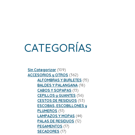
CATEGORÍAS
109
Sin Categorizar
109
productos
362
ACCESORIOS y OTROS
362
productos
15
ALFOMBRAS Y BURLETES
15
18
productos
BALDES Y PALANGANA
18
13
productos
CABOS Y SOPAPAS
13
productos
56
CEPILLOS y GUANTES
56
productos
53
CESTOS DE RESIDUOS
53
productos
ESCOBAS, ESCOBILLONES y
51
PLUMEROS
51
productos
44
LAMPAZOS Y MOPAS
44
12
productos
PALAS DE RESIDUOS
12
17
productos
PEGAMENTOS
17
17
productos
SECADORES
17