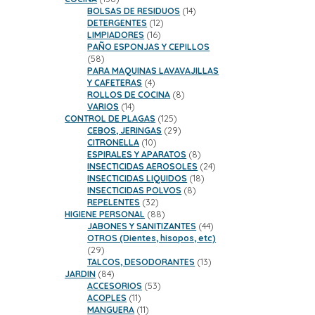
productos
14
BOLSAS DE RESIDUOS
14
12
productos
DETERGENTES
12
16
productos
LIMPIADORES
16
productos
PAÑO ESPONJAS Y CEPILLOS
58
58
productos
PARA MAQUINAS LAVAVAJILLAS
4
Y CAFETERAS
4
productos
8
ROLLOS DE COCINA
8
14
productos
VARIOS
14
productos
125
CONTROL DE PLAGAS
125
productos
29
CEBOS, JERINGAS
29
10
productos
CITRONELLA
10
productos
8
ESPIRALES Y APARATOS
8
productos
24
INSECTICIDAS AEROSOLES
24
18
productos
INSECTICIDAS LIQUIDOS
18
8
productos
INSECTICIDAS POLVOS
8
32
productos
REPELENTES
32
productos
88
HIGIENE PERSONAL
88
productos
44
JABONES Y SANITIZANTES
44
productos
OTROS (Dientes, hisopos, etc)
29
29
productos
13
TALCOS, DESODORANTES
13
84
productos
JARDIN
84
productos
53
ACCESORIOS
53
11
productos
ACOPLES
11
productos
11
MANGUERA
11