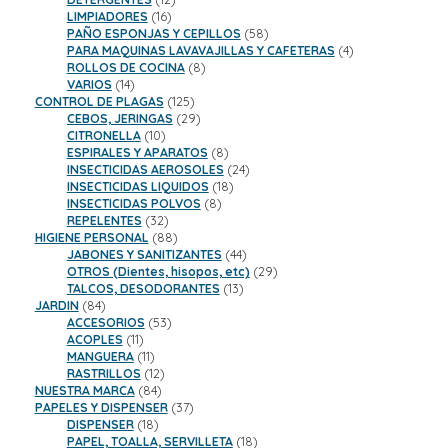
16
productos
LIMPIADORES
16
productos
58
PAÑO ESPONJAS Y CEPILLOS
58
productos
4
PARA MAQUINAS LAVAVAJILLAS Y CAFETERAS
4
8
productos
ROLLOS DE COCINA
8
14
productos
VARIOS
14
productos
125
CONTROL DE PLAGAS
125
productos
29
CEBOS, JERINGAS
29
10
productos
CITRONELLA
10
productos
8
ESPIRALES Y APARATOS
8
productos
24
INSECTICIDAS AEROSOLES
24
18
productos
INSECTICIDAS LIQUIDOS
18
8
productos
INSECTICIDAS POLVOS
8
32
productos
REPELENTES
32
productos
88
HIGIENE PERSONAL
88
productos
44
JABONES Y SANITIZANTES
44
productos
29
OTROS (Dientes, hisopos, etc)
29
13
productos
TALCOS, DESODORANTES
13
84
productos
JARDIN
84
productos
53
ACCESORIOS
53
11
productos
ACOPLES
11
productos
11
MANGUERA
11
productos
12
RASTRILLOS
12
84
productos
NUESTRA MARCA
84
productos
37
PAPELES Y DISPENSER
37
18
productos
DISPENSER
18
productos
18
PAPEL, TOALLA, SERVILLETA
18