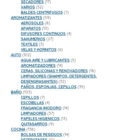
17
productos
SECADORES
17
52
productos
VARIOS
52
productos
7
BALDES CENTRIFUGOS
7
59
productos
AROMATIZANTES
59
8
productos
AEROSOLES
8
10
productos
APARATOS
10
productos
4
DIFUSORES CONTINUOS
4
27
productos
SAHUMERIOS
27
3
productos
TEXTILES
3
productos
6
VELAS Y HORNITOS
6
102
productos
AUTO
102
productos
5
AGUA AIRE Y LUBRICANTES
5
14
productos
AROMATIZADORES
14
productos
18
CERAS, SILICONAS Y RENOVADORES
18
productos
LIMPIADORES (SHAMPOS, DETERGENTES,
32
DESENGRASANTES)
32
productos
35
PAÑOS, ESPONJAS, CEPILLOS
35
103
productos
BAÑO
103
productos
7
CEPILLOS
7
productos
4
ESCOBILLAS
4
productos
14
FRAGANCIA INODORO
14
37
productos
LIMPIADORES
37
productos
13
PAPELES HIGIENICOS
13
9
productos
QUITASARROS
9
138
productos
COCINA
138
productos
14
BOLSAS DE RESIDUOS
14
12
productos
DETERGENTES
12