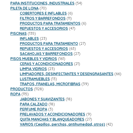
productos
54
PARA INSTITUCIONES, INDUSTRIALES
54
70
productos
PILETA DE LONA
70
productos
6
COBERTORES E INFLABLES
6
11
productos
FILTROS Y BARREFONDOS
11
productos
6
PRODUCTOS PARA TRATAMIENTOS
6
47
productos
REPUESTOS Y ACCESORIOS
47
135
productos
PISCINAS
135
productos
23
INFLABLES
23
productos
27
PRODUCTOS PARA TRATAMIENTO
27
63
productos
REPUESTOS Y ACCESORIOS
63
productos
27
SACAHOJAS Y BARREFONDOS
27
161
productos
PISOS MUEBLES Y VIDRIOS
161
productos
21
CERAS Y ACONDICIONADORES
21
23
productos
LIMPIA VIDRIOS
23
productos
66
LIMPIADORES, DESINFECTANTES Y DESENGRASANTES
66
13
product
LUSTRAMUEBLES
13
productos
39
TRAPOS, FRANELAS, MICROFIBRAS
39
1128
productos
PRODUCTOS
1128
115
productos
ROPA
115
productos
18
JABONES Y SUAVIZANTES
18
18
productos
PARA CALZADO
18
3
productos
PERFUME ROPA
3
productos
9
PRELAVADOS Y ACONDICIONADORES
9
productos
27
QUITA MANCHAS Y BLANQUEADORES
27
productos
42
VARIOS (Cepillos, perchas, antihumedad, otros)
42
productos