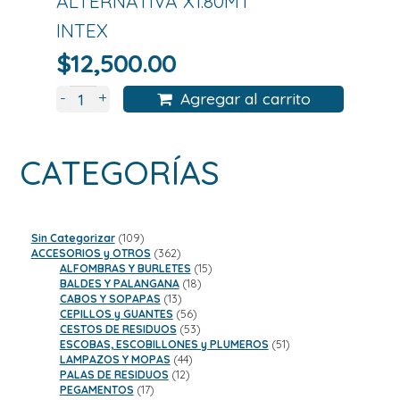
ALTERNATIVA X1.80MT
INTEX
$
12,500.00
+
-
Agregar al carrito
CATEGORÍAS
109
Sin Categorizar
109
productos
362
ACCESORIOS y OTROS
362
productos
15
ALFOMBRAS Y BURLETES
15
18
productos
BALDES Y PALANGANA
18
13
productos
CABOS Y SOPAPAS
13
productos
56
CEPILLOS y GUANTES
56
productos
53
CESTOS DE RESIDUOS
53
productos
51
ESCOBAS, ESCOBILLONES y PLUMEROS
51
44
productos
LAMPAZOS Y MOPAS
44
12
productos
PALAS DE RESIDUOS
12
17
productos
PEGAMENTOS
17