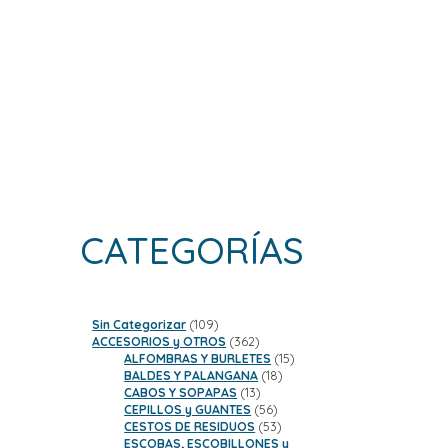
CATEGORÍAS
109
Sin Categorizar
109
productos
362
ACCESORIOS y OTROS
362
productos
15
ALFOMBRAS Y BURLETES
15
18
productos
BALDES Y PALANGANA
18
13
productos
CABOS Y SOPAPAS
13
productos
56
CEPILLOS y GUANTES
56
productos
53
CESTOS DE RESIDUOS
53
productos
ESCOBAS, ESCOBILLONES y