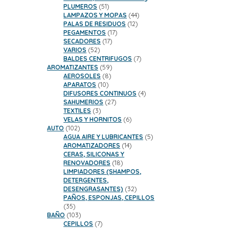
51
PLUMEROS
51
productos
44
LAMPAZOS Y MOPAS
44
12
productos
PALAS DE RESIDUOS
12
17
productos
PEGAMENTOS
17
17
productos
SECADORES
17
52
productos
VARIOS
52
productos
7
BALDES CENTRIFUGOS
7
59
productos
AROMATIZANTES
59
8
productos
AEROSOLES
8
10
productos
APARATOS
10
productos
4
DIFUSORES CONTINUOS
4
27
productos
SAHUMERIOS
27
3
productos
TEXTILES
3
productos
6
VELAS Y HORNITOS
6
102
productos
AUTO
102
productos
5
AGUA AIRE Y LUBRICANTES
5
14
productos
AROMATIZADORES
14
productos
CERAS, SILICONAS Y
18
RENOVADORES
18
productos
LIMPIADORES (SHAMPOS,
DETERGENTES,
32
DESENGRASANTES)
32
productos
PAÑOS, ESPONJAS, CEPILLOS
35
35
productos
103
BAÑO
103
productos
7
CEPILLOS
7