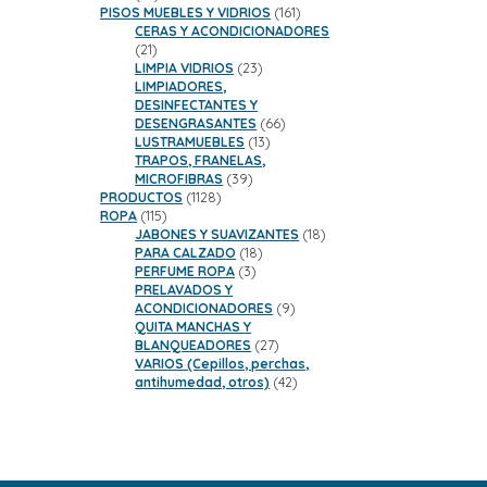
productos
161
PISOS MUEBLES Y VIDRIOS
161
productos
CERAS Y ACONDICIONADORES
21
21
productos
23
LIMPIA VIDRIOS
23
productos
LIMPIADORES,
DESINFECTANTES Y
66
DESENGRASANTES
66
13
productos
LUSTRAMUEBLES
13
productos
TRAPOS, FRANELAS,
39
MICROFIBRAS
39
1128
productos
PRODUCTOS
1128
115
productos
ROPA
115
productos
18
JABONES Y SUAVIZANTES
18
18
productos
PARA CALZADO
18
3
productos
PERFUME ROPA
3
productos
PRELAVADOS Y
9
ACONDICIONADORES
9
productos
QUITA MANCHAS Y
27
BLANQUEADORES
27
productos
VARIOS (Cepillos, perchas,
42
antihumedad, otros)
42
productos