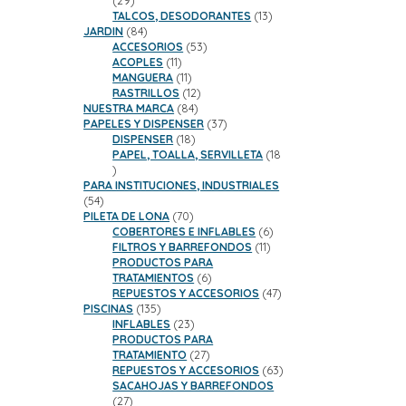
29
productos
13
TALCOS, DESODORANTES
13
84
productos
JARDIN
84
productos
53
ACCESORIOS
53
11
productos
ACOPLES
11
productos
11
MANGUERA
11
productos
12
RASTRILLOS
12
84
productos
NUESTRA MARCA
84
productos
37
PAPELES Y DISPENSER
37
18
productos
DISPENSER
18
productos
PAPEL, TOALLA, SERVILLETA
18
18
productos
PARA INSTITUCIONES, INDUSTRIALES
54
54
productos
70
PILETA DE LONA
70
productos
6
COBERTORES E INFLABLES
6
11
productos
FILTROS Y BARREFONDOS
11
productos
PRODUCTOS PARA
6
TRATAMIENTOS
6
productos
47
REPUESTOS Y ACCESORIOS
47
135
productos
PISCINAS
135
productos
23
INFLABLES
23
productos
PRODUCTOS PARA
27
TRATAMIENTO
27
productos
63
REPUESTOS Y ACCESORIOS
63
productos
SACAHOJAS Y BARREFONDOS
27
27