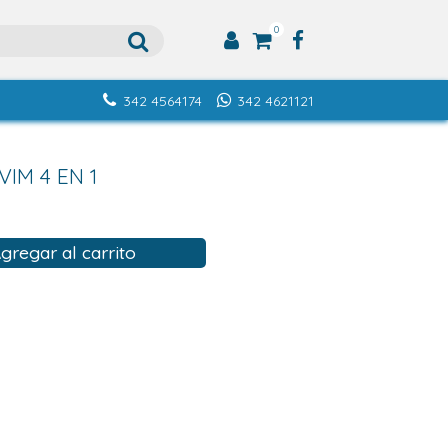
0
342 4564174
342 4621121
IM 4 EN 1
gregar al carrito