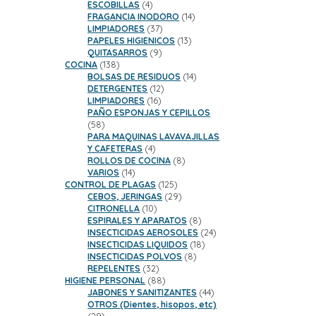
productos
4
ESCOBILLAS
4
productos
14
FRAGANCIA INODORO
14
37
productos
LIMPIADORES
37
productos
13
PAPELES HIGIENICOS
13
9
productos
QUITASARROS
9
138
productos
COCINA
138
productos
14
BOLSAS DE RESIDUOS
14
12
productos
DETERGENTES
12
16
productos
LIMPIADORES
16
productos
PAÑO ESPONJAS Y CEPILLOS
58
58
productos
PARA MAQUINAS LAVAVAJILLAS
4
Y CAFETERAS
4
productos
8
ROLLOS DE COCINA
8
14
productos
VARIOS
14
productos
125
CONTROL DE PLAGAS
125
productos
29
CEBOS, JERINGAS
29
10
productos
CITRONELLA
10
productos
8
ESPIRALES Y APARATOS
8
productos
24
INSECTICIDAS AEROSOLES
24
18
productos
INSECTICIDAS LIQUIDOS
18
8
productos
INSECTICIDAS POLVOS
8
32
productos
REPELENTES
32
productos
88
HIGIENE PERSONAL
88
productos
44
JABONES Y SANITIZANTES
44
productos
OTROS (Dientes, hisopos, etc)
29