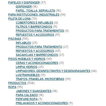
productos
37
PAPELES Y DISPENSER
37
18
productos
DISPENSER
18
productos
18
PAPEL, TOALLA, SERVILLETA
18
productos
54
PARA INSTITUCIONES, INDUSTRIALES
54
70
productos
PILETA DE LONA
70
productos
6
COBERTORES E INFLABLES
6
11
productos
FILTROS Y BARREFONDOS
11
productos
6
PRODUCTOS PARA TRATAMIENTOS
6
47
productos
REPUESTOS Y ACCESORIOS
47
135
productos
PISCINAS
135
productos
23
INFLABLES
23
productos
27
PRODUCTOS PARA TRATAMIENTO
27
63
productos
REPUESTOS Y ACCESORIOS
63
productos
27
SACAHOJAS Y BARREFONDOS
27
161
productos
PISOS MUEBLES Y VIDRIOS
161
productos
21
CERAS Y ACONDICIONADORES
21
23
productos
LIMPIA VIDRIOS
23
productos
66
LIMPIADORES, DESINFECTANTES Y DESENGRASANTES
66
13
product
LUSTRAMUEBLES
13
productos
39
TRAPOS, FRANELAS, MICROFIBRAS
39
1128
productos
PRODUCTOS
1128
115
productos
ROPA
115
productos
18
JABONES Y SUAVIZANTES
18
18
productos
PARA CALZADO
18
3
productos
PERFUME ROPA
3
productos
9
PRELAVADOS Y ACONDICIONADORES
9