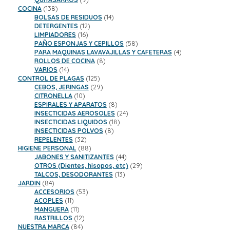
138
productos
COCINA
138
productos
14
BOLSAS DE RESIDUOS
14
12
productos
DETERGENTES
12
16
productos
LIMPIADORES
16
productos
58
PAÑO ESPONJAS Y CEPILLOS
58
productos
4
PARA MAQUINAS LAVAVAJILLAS Y CAFETERAS
4
8
productos
ROLLOS DE COCINA
8
14
productos
VARIOS
14
productos
125
CONTROL DE PLAGAS
125
productos
29
CEBOS, JERINGAS
29
10
productos
CITRONELLA
10
productos
8
ESPIRALES Y APARATOS
8
productos
24
INSECTICIDAS AEROSOLES
24
18
productos
INSECTICIDAS LIQUIDOS
18
8
productos
INSECTICIDAS POLVOS
8
32
productos
REPELENTES
32
productos
88
HIGIENE PERSONAL
88
productos
44
JABONES Y SANITIZANTES
44
productos
29
OTROS (Dientes, hisopos, etc)
29
13
productos
TALCOS, DESODORANTES
13
84
productos
JARDIN
84
productos
53
ACCESORIOS
53
11
productos
ACOPLES
11
productos
11
MANGUERA
11
productos
12
RASTRILLOS
12
84
productos
NUESTRA MARCA
84