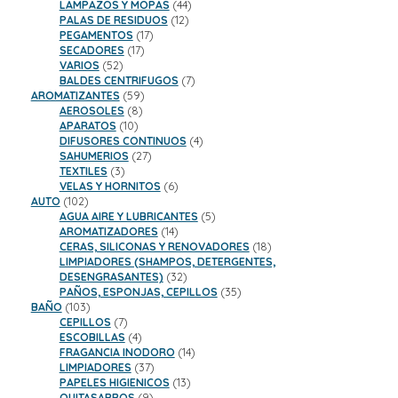
44
productos
LAMPAZOS Y MOPAS
44
12
productos
PALAS DE RESIDUOS
12
17
productos
PEGAMENTOS
17
17
productos
SECADORES
17
52
productos
VARIOS
52
productos
7
BALDES CENTRIFUGOS
7
59
productos
AROMATIZANTES
59
8
productos
AEROSOLES
8
10
productos
APARATOS
10
productos
4
DIFUSORES CONTINUOS
4
27
productos
SAHUMERIOS
27
3
productos
TEXTILES
3
productos
6
VELAS Y HORNITOS
6
102
productos
AUTO
102
productos
5
AGUA AIRE Y LUBRICANTES
5
14
productos
AROMATIZADORES
14
productos
18
CERAS, SILICONAS Y RENOVADORES
18
productos
LIMPIADORES (SHAMPOS, DETERGENTES,
32
DESENGRASANTES)
32
productos
35
PAÑOS, ESPONJAS, CEPILLOS
35
103
productos
BAÑO
103
productos
7
CEPILLOS
7
productos
4
ESCOBILLAS
4
productos
14
FRAGANCIA INODORO
14
37
productos
LIMPIADORES
37
productos
13
PAPELES HIGIENICOS
13
9
productos
QUITASARROS
9