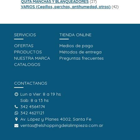
productos
27
QUITA MANCHAS Y BLANQUEADORES
27
productos
42
VARIOS (Cepillos, perchas, antihumedad, otros)
42
productos
SERVICIOS
TIENDA ONLINE
OFERTAS
Medios de pago
PRODUCTOS
Métodos de entrega
NUESTRA MARCA
Preguntas frecuentes
CATALOGOS
CONTACTANOS
Lun a Vier: 8 a 19 hs
Sab: 8 a 13 hs
342 4564174
342 4621121
Av. López y Planes 4002, Santa Fe
ventas@elshoppingdelalimpieza.com.ar