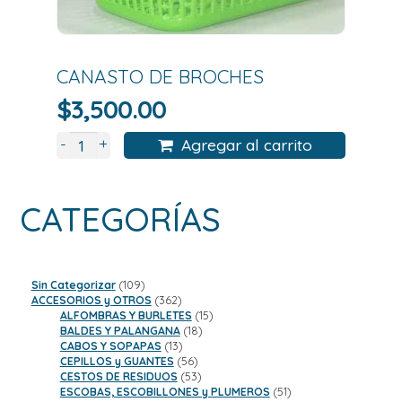
CANASTO DE BROCHES
$
3,500.00
+
-
Agregar al carrito
CATEGORÍAS
109
Sin Categorizar
109
productos
362
ACCESORIOS y OTROS
362
productos
15
ALFOMBRAS Y BURLETES
15
18
productos
BALDES Y PALANGANA
18
13
productos
CABOS Y SOPAPAS
13
productos
56
CEPILLOS y GUANTES
56
productos
53
CESTOS DE RESIDUOS
53
productos
51
ESCOBAS, ESCOBILLONES y PLUMEROS
51