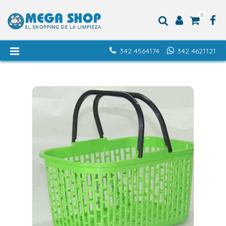
0
342 4564174
342 4621121