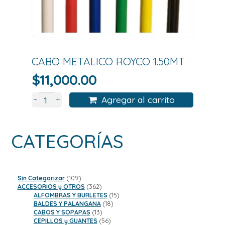
CABO METALICO ROYCO 1.50MT
$
11,000.00
+
-
Agregar al carrito
CATEGORÍAS
109
Sin Categorizar
109
productos
362
ACCESORIOS y OTROS
362
productos
15
ALFOMBRAS Y BURLETES
15
18
productos
BALDES Y PALANGANA
18
13
productos
CABOS Y SOPAPAS
13
productos
56
CEPILLOS y GUANTES
56