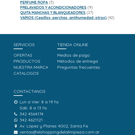
3
productos
PERFUME ROPA
3
productos
9
PRELAVADOS Y ACONDICIONADORES
9
productos
27
QUITA MANCHAS Y BLANQUEADORES
27
productos
42
VARIOS (Cepillos, perchas, antihumedad, otros)
42
productos
SERVICIOS
TIENDA ONLINE
OFERTAS
Medios de pago
PRODUCTOS
Métodos de entrega
NUESTRA MARCA
Preguntas frecuentes
CATALOGOS
CONTACTANOS
Lun a Vier: 8 a 19 hs
Sab: 8 a 13 hs
342 4564174
342 4621121
Av. López y Planes 4002, Santa Fe
ventas@elshoppingdelalimpieza.com.ar