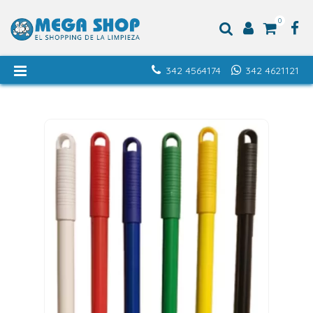
0
342 4564174
342 4621121