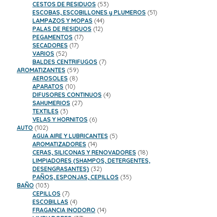
productos
53
CESTOS DE RESIDUOS
53
productos
51
ESCOBAS, ESCOBILLONES y PLUMEROS
51
44
productos
LAMPAZOS Y MOPAS
44
12
productos
PALAS DE RESIDUOS
12
17
productos
PEGAMENTOS
17
17
productos
SECADORES
17
52
productos
VARIOS
52
productos
7
BALDES CENTRIFUGOS
7
59
productos
AROMATIZANTES
59
8
productos
AEROSOLES
8
10
productos
APARATOS
10
productos
4
DIFUSORES CONTINUOS
4
27
productos
SAHUMERIOS
27
3
productos
TEXTILES
3
productos
6
VELAS Y HORNITOS
6
102
productos
AUTO
102
productos
5
AGUA AIRE Y LUBRICANTES
5
14
productos
AROMATIZADORES
14
productos
18
CERAS, SILICONAS Y RENOVADORES
18
productos
LIMPIADORES (SHAMPOS, DETERGENTES,
32
DESENGRASANTES)
32
productos
35
PAÑOS, ESPONJAS, CEPILLOS
35
103
productos
BAÑO
103
productos
7
CEPILLOS
7
productos
4
ESCOBILLAS
4
productos
14
FRAGANCIA INODORO
14