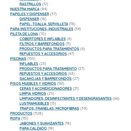
productos
12
RASTRILLOS
12
84
productos
NUESTRA MARCA
84
productos
37
PAPELES Y DISPENSER
37
18
productos
DISPENSER
18
productos
18
PAPEL, TOALLA, SERVILLETA
18
productos
54
PARA INSTITUCIONES, INDUSTRIALES
54
70
productos
PILETA DE LONA
70
productos
6
COBERTORES E INFLABLES
6
11
productos
FILTROS Y BARREFONDOS
11
productos
6
PRODUCTOS PARA TRATAMIENTOS
6
47
productos
REPUESTOS Y ACCESORIOS
47
135
productos
PISCINAS
135
productos
23
INFLABLES
23
productos
27
PRODUCTOS PARA TRATAMIENTO
27
63
productos
REPUESTOS Y ACCESORIOS
63
productos
27
SACAHOJAS Y BARREFONDOS
27
161
productos
PISOS MUEBLES Y VIDRIOS
161
productos
21
CERAS Y ACONDICIONADORES
21
23
productos
LIMPIA VIDRIOS
23
productos
66
LIMPIADORES, DESINFECTANTES Y DESENGRASANTES
66
13
product
LUSTRAMUEBLES
13
productos
39
TRAPOS, FRANELAS, MICROFIBRAS
39
1128
productos
PRODUCTOS
1128
115
productos
ROPA
115
productos
18
JABONES Y SUAVIZANTES
18
18
productos
PARA CALZADO
18