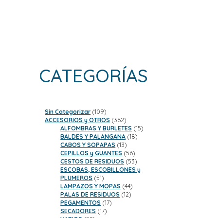
CATEGORÍAS
109
Sin Categorizar
109
productos
362
ACCESORIOS y OTROS
362
productos
15
ALFOMBRAS Y BURLETES
15
18
productos
BALDES Y PALANGANA
18
13
productos
CABOS Y SOPAPAS
13
productos
56
CEPILLOS y GUANTES
56
productos
53
CESTOS DE RESIDUOS
53
productos
ESCOBAS, ESCOBILLONES y
51
PLUMEROS
51
productos
44
LAMPAZOS Y MOPAS
44
12
productos
PALAS DE RESIDUOS
12
17
productos
PEGAMENTOS
17
17
productos
SECADORES
17