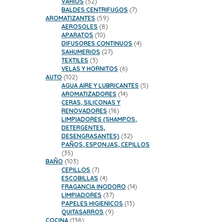
52
productos
VARIOS
52
productos
7
BALDES CENTRIFUGOS
7
59
productos
AROMATIZANTES
59
8
productos
AEROSOLES
8
10
productos
APARATOS
10
productos
4
DIFUSORES CONTINUOS
4
27
productos
SAHUMERIOS
27
3
productos
TEXTILES
3
productos
6
VELAS Y HORNITOS
6
102
productos
AUTO
102
productos
5
AGUA AIRE Y LUBRICANTES
5
14
productos
AROMATIZADORES
14
productos
CERAS, SILICONAS Y
18
RENOVADORES
18
productos
LIMPIADORES (SHAMPOS,
DETERGENTES,
32
DESENGRASANTES)
32
productos
PAÑOS, ESPONJAS, CEPILLOS
35
35
productos
103
BAÑO
103
productos
7
CEPILLOS
7
productos
4
ESCOBILLAS
4
productos
14
FRAGANCIA INODORO
14
37
productos
LIMPIADORES
37
productos
13
PAPELES HIGIENICOS
13
9
productos
QUITASARROS
9
138
productos
COCINA
138