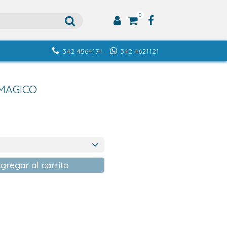
0
342 4564174
342 4621121
 MAGICO
gregar al carrito