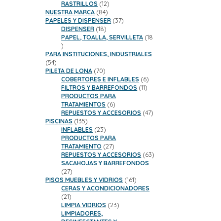
productos
12
RASTRILLOS
12
84
productos
NUESTRA MARCA
84
productos
37
PAPELES Y DISPENSER
37
18
productos
DISPENSER
18
productos
PAPEL, TOALLA, SERVILLETA
18
18
productos
PARA INSTITUCIONES, INDUSTRIALES
54
54
productos
70
PILETA DE LONA
70
productos
6
COBERTORES E INFLABLES
6
11
productos
FILTROS Y BARREFONDOS
11
productos
PRODUCTOS PARA
6
TRATAMIENTOS
6
productos
47
REPUESTOS Y ACCESORIOS
47
135
productos
PISCINAS
135
productos
23
INFLABLES
23
productos
PRODUCTOS PARA
27
TRATAMIENTO
27
productos
63
REPUESTOS Y ACCESORIOS
63
productos
SACAHOJAS Y BARREFONDOS
27
27
productos
161
PISOS MUEBLES Y VIDRIOS
161
productos
CERAS Y ACONDICIONADORES
21
21
productos
23
LIMPIA VIDRIOS
23
productos
LIMPIADORES,