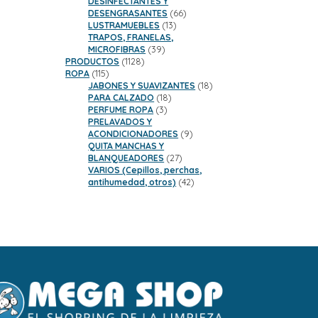
DESINFECTANTES Y
66
DESENGRASANTES
66
13
productos
LUSTRAMUEBLES
13
productos
TRAPOS, FRANELAS,
39
MICROFIBRAS
39
1128
productos
PRODUCTOS
1128
115
productos
ROPA
115
productos
18
JABONES Y SUAVIZANTES
18
18
productos
PARA CALZADO
18
3
productos
PERFUME ROPA
3
productos
PRELAVADOS Y
9
ACONDICIONADORES
9
productos
QUITA MANCHAS Y
27
BLANQUEADORES
27
productos
VARIOS (Cepillos, perchas,
42
antihumedad, otros)
42
productos