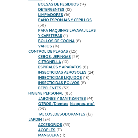
productos
14
BOLSAS DE RESIDUOS
14
12
productos
DETERGENTES
12
16
productos
LIMPIADORES
16
productos
PAÑO ESPONJAS Y CEPILLOS
58
58
productos
PARA MAQUINAS LAVAVAJILLAS
4
Y CAFETERAS
4
productos
8
ROLLOS DE COCINA
8
14
productos
VARIOS
14
productos
125
CONTROL DE PLAGAS
125
productos
29
CEBOS, JERINGAS
29
10
productos
CITRONELLA
10
productos
8
ESPIRALES Y APARATOS
8
productos
24
INSECTICIDAS AEROSOLES
24
18
productos
INSECTICIDAS LIQUIDOS
18
8
productos
INSECTICIDAS POLVOS
8
32
productos
REPELENTES
32
productos
88
HIGIENE PERSONAL
88
productos
44
JABONES Y SANITIZANTES
44
productos
OTROS (Dientes, hisopos, etc)
29
29
productos
13
TALCOS, DESODORANTES
13
84
productos
JARDIN
84
productos
53
ACCESORIOS
53
11
productos
ACOPLES
11
productos
11
MANGUERA
11