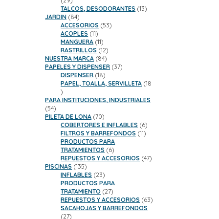
29
productos
13
TALCOS, DESODORANTES
13
84
productos
JARDIN
84
productos
53
ACCESORIOS
53
11
productos
ACOPLES
11
productos
11
MANGUERA
11
productos
12
RASTRILLOS
12
84
productos
NUESTRA MARCA
84
productos
37
PAPELES Y DISPENSER
37
18
productos
DISPENSER
18
productos
PAPEL, TOALLA, SERVILLETA
18
18
productos
PARA INSTITUCIONES, INDUSTRIALES
54
54
productos
70
PILETA DE LONA
70
productos
6
COBERTORES E INFLABLES
6
11
productos
FILTROS Y BARREFONDOS
11
productos
PRODUCTOS PARA
6
TRATAMIENTOS
6
productos
47
REPUESTOS Y ACCESORIOS
47
135
productos
PISCINAS
135
productos
23
INFLABLES
23
productos
PRODUCTOS PARA
27
TRATAMIENTO
27
productos
63
REPUESTOS Y ACCESORIOS
63
productos
SACAHOJAS Y BARREFONDOS
27
27