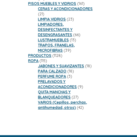
productos
161
PISOS MUEBLES Y VIDRIOS
161
productos
CERAS Y ACONDICIONADORES
21
21
productos
23
LIMPIA VIDRIOS
23
productos
LIMPIADORES,
DESINFECTANTES Y
66
DESENGRASANTES
66
13
productos
LUSTRAMUEBLES
13
productos
TRAPOS, FRANELAS,
39
MICROFIBRAS
39
1128
productos
PRODUCTOS
1128
115
productos
ROPA
115
productos
18
JABONES Y SUAVIZANTES
18
18
productos
PARA CALZADO
18
3
productos
PERFUME ROPA
3
productos
PRELAVADOS Y
9
ACONDICIONADORES
9
productos
QUITA MANCHAS Y
27
BLANQUEADORES
27
productos
VARIOS (Cepillos, perchas,
42
antihumedad, otros)
42
productos