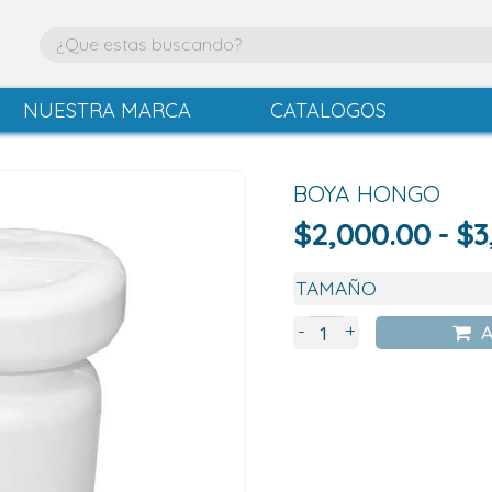
NUESTRA MARCA
CATALOGOS
BOYA HONGO
$
2,000.00
-
$
3
+
-
A