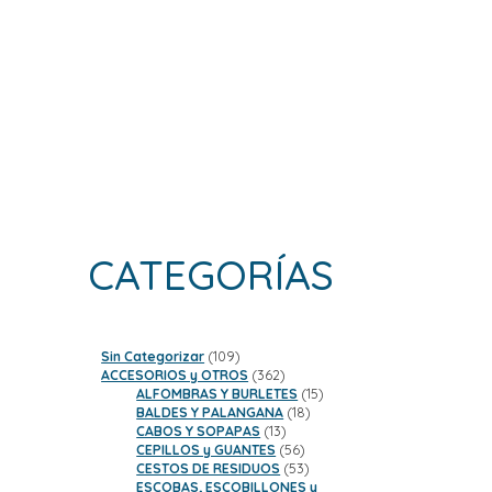
CATEGORÍAS
109
Sin Categorizar
109
productos
362
ACCESORIOS y OTROS
362
productos
15
ALFOMBRAS Y BURLETES
15
18
productos
BALDES Y PALANGANA
18
13
productos
CABOS Y SOPAPAS
13
productos
56
CEPILLOS y GUANTES
56
productos
53
CESTOS DE RESIDUOS
53
productos
ESCOBAS, ESCOBILLONES y