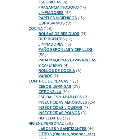
productos
4
ESCOBILLAS
4
productos
14
FRAGANCIA INODORO
14
37
productos
LIMPIADORES
37
productos
13
PAPELES HIGIENICOS
13
9
productos
QUITASARROS
9
138
productos
COCINA
138
productos
14
BOLSAS DE RESIDUOS
14
12
productos
DETERGENTES
12
16
productos
LIMPIADORES
16
productos
PAÑO ESPONJAS Y CEPILLOS
58
58
productos
PARA MAQUINAS LAVAVAJILLAS
4
Y CAFETERAS
4
productos
8
ROLLOS DE COCINA
8
14
productos
VARIOS
14
productos
125
CONTROL DE PLAGAS
125
productos
29
CEBOS, JERINGAS
29
10
productos
CITRONELLA
10
productos
8
ESPIRALES Y APARATOS
8
productos
24
INSECTICIDAS AEROSOLES
24
18
productos
INSECTICIDAS LIQUIDOS
18
8
productos
INSECTICIDAS POLVOS
8
32
productos
REPELENTES
32
productos
88
HIGIENE PERSONAL
88
productos
44
JABONES Y SANITIZANTES
44
productos
OTROS (Dientes, hisopos, etc)
29