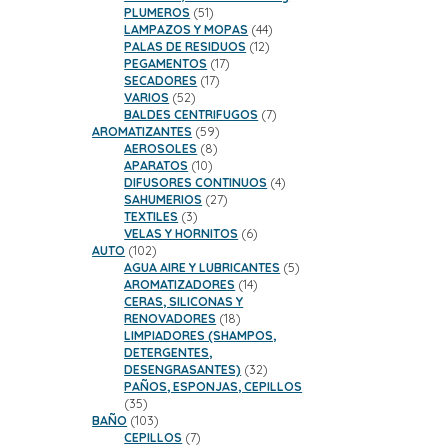
51
PLUMEROS
51
productos
44
LAMPAZOS Y MOPAS
44
12
productos
PALAS DE RESIDUOS
12
17
productos
PEGAMENTOS
17
17
productos
SECADORES
17
52
productos
VARIOS
52
productos
7
BALDES CENTRIFUGOS
7
59
productos
AROMATIZANTES
59
8
productos
AEROSOLES
8
10
productos
APARATOS
10
productos
4
DIFUSORES CONTINUOS
4
27
productos
SAHUMERIOS
27
3
productos
TEXTILES
3
productos
6
VELAS Y HORNITOS
6
102
productos
AUTO
102
productos
5
AGUA AIRE Y LUBRICANTES
5
14
productos
AROMATIZADORES
14
productos
CERAS, SILICONAS Y
18
RENOVADORES
18
productos
LIMPIADORES (SHAMPOS,
DETERGENTES,
32
DESENGRASANTES)
32
productos
PAÑOS, ESPONJAS, CEPILLOS
35
35
productos
103
BAÑO
103
productos
7
CEPILLOS
7