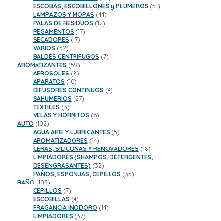
productos
51
ESCOBAS, ESCOBILLONES y PLUMEROS
51
44
productos
LAMPAZOS Y MOPAS
44
12
productos
PALAS DE RESIDUOS
12
17
productos
PEGAMENTOS
17
17
productos
SECADORES
17
52
productos
VARIOS
52
productos
7
BALDES CENTRIFUGOS
7
59
productos
AROMATIZANTES
59
8
productos
AEROSOLES
8
10
productos
APARATOS
10
productos
4
DIFUSORES CONTINUOS
4
27
productos
SAHUMERIOS
27
3
productos
TEXTILES
3
productos
6
VELAS Y HORNITOS
6
102
productos
AUTO
102
productos
5
AGUA AIRE Y LUBRICANTES
5
14
productos
AROMATIZADORES
14
productos
18
CERAS, SILICONAS Y RENOVADORES
18
productos
LIMPIADORES (SHAMPOS, DETERGENTES,
32
DESENGRASANTES)
32
productos
35
PAÑOS, ESPONJAS, CEPILLOS
35
103
productos
BAÑO
103
productos
7
CEPILLOS
7
productos
4
ESCOBILLAS
4
productos
14
FRAGANCIA INODORO
14
37
productos
LIMPIADORES
37