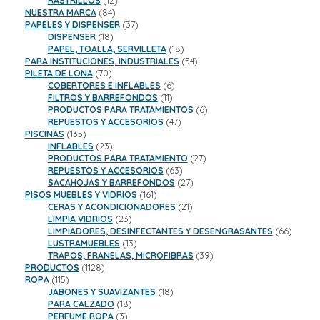
RASTRILLOS
12
84
productos
NUESTRA MARCA
84
productos
37
PAPELES Y DISPENSER
37
18
productos
DISPENSER
18
productos
18
PAPEL, TOALLA, SERVILLETA
18
productos
54
PARA INSTITUCIONES, INDUSTRIALES
54
70
productos
PILETA DE LONA
70
productos
6
COBERTORES E INFLABLES
6
11
productos
FILTROS Y BARREFONDOS
11
productos
6
PRODUCTOS PARA TRATAMIENTOS
6
47
productos
REPUESTOS Y ACCESORIOS
47
135
productos
PISCINAS
135
productos
23
INFLABLES
23
productos
27
PRODUCTOS PARA TRATAMIENTO
27
63
productos
REPUESTOS Y ACCESORIOS
63
productos
27
SACAHOJAS Y BARREFONDOS
27
161
productos
PISOS MUEBLES Y VIDRIOS
161
productos
21
CERAS Y ACONDICIONADORES
21
23
productos
LIMPIA VIDRIOS
23
productos
66
LIMPIADORES, DESINFECTANTES Y DESENGRASANTES
66
13
product
LUSTRAMUEBLES
13
productos
39
TRAPOS, FRANELAS, MICROFIBRAS
39
1128
productos
PRODUCTOS
1128
115
productos
ROPA
115
productos
18
JABONES Y SUAVIZANTES
18
18
productos
PARA CALZADO
18
3
productos
PERFUME ROPA
3