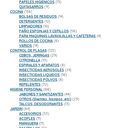
productos
13
PAPELES HIGIENICOS
13
9
productos
QUITASARROS
9
138
productos
COCINA
138
productos
14
BOLSAS DE RESIDUOS
14
12
productos
DETERGENTES
12
16
productos
LIMPIADORES
16
productos
58
PAÑO ESPONJAS Y CEPILLOS
58
productos
4
PARA MAQUINAS LAVAVAJILLAS Y CAFETERAS
4
8
productos
ROLLOS DE COCINA
8
14
productos
VARIOS
14
productos
125
CONTROL DE PLAGAS
125
productos
29
CEBOS, JERINGAS
29
10
productos
CITRONELLA
10
productos
8
ESPIRALES Y APARATOS
8
productos
24
INSECTICIDAS AEROSOLES
24
18
productos
INSECTICIDAS LIQUIDOS
18
8
productos
INSECTICIDAS POLVOS
8
32
productos
REPELENTES
32
productos
88
HIGIENE PERSONAL
88
productos
44
JABONES Y SANITIZANTES
44
productos
29
OTROS (Dientes, hisopos, etc)
29
13
productos
TALCOS, DESODORANTES
13
84
productos
JARDIN
84
productos
53
ACCESORIOS
53
11
productos
ACOPLES
11
productos
11
MANGUERA
11
productos
12