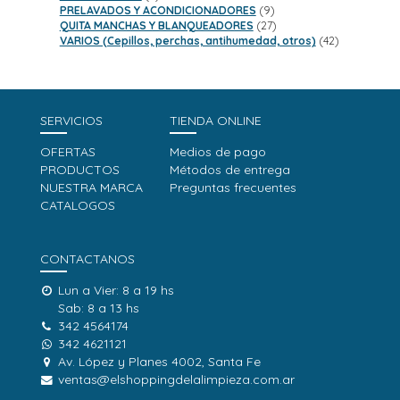
productos
9
PRELAVADOS Y ACONDICIONADORES
9
productos
27
QUITA MANCHAS Y BLANQUEADORES
27
productos
42
VARIOS (Cepillos, perchas, antihumedad, otros)
42
productos
SERVICIOS
TIENDA ONLINE
OFERTAS
Medios de pago
PRODUCTOS
Métodos de entrega
NUESTRA MARCA
Preguntas frecuentes
CATALOGOS
CONTACTANOS
Lun a Vier: 8 a 19 hs
Sab: 8 a 13 hs
342 4564174
342 4621121
Av. López y Planes 4002, Santa Fe
ventas@elshoppingdelalimpieza.com.ar