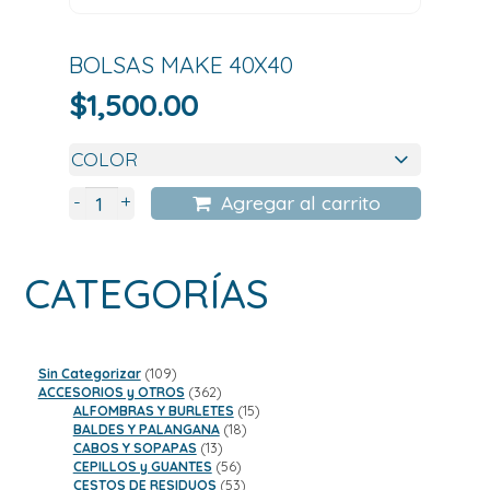
BOLSAS MAKE 40X40
$
1,500.00
+
-
Agregar al carrito
CATEGORÍAS
109
Sin Categorizar
109
productos
362
ACCESORIOS y OTROS
362
productos
15
ALFOMBRAS Y BURLETES
15
18
productos
BALDES Y PALANGANA
18
13
productos
CABOS Y SOPAPAS
13
productos
56
CEPILLOS y GUANTES
56
productos
53
CESTOS DE RESIDUOS
53