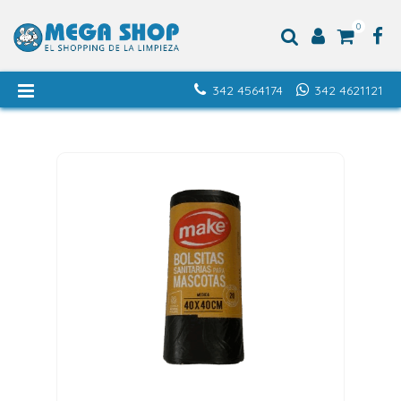
0
342 4564174
342 4621121