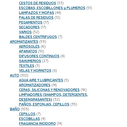
productos
53
CESTOS DE RESIDUOS
53
productos
51
ESCOBAS, ESCOBILLONES y PLUMEROS
51
44
productos
LAMPAZOS Y MOPAS
44
12
productos
PALAS DE RESIDUOS
12
17
productos
PEGAMENTOS
17
17
productos
SECADORES
17
52
productos
VARIOS
52
productos
7
BALDES CENTRIFUGOS
7
59
productos
AROMATIZANTES
59
8
productos
AEROSOLES
8
10
productos
APARATOS
10
productos
4
DIFUSORES CONTINUOS
4
27
productos
SAHUMERIOS
27
3
productos
TEXTILES
3
productos
6
VELAS Y HORNITOS
6
102
productos
AUTO
102
productos
5
AGUA AIRE Y LUBRICANTES
5
14
productos
AROMATIZADORES
14
productos
18
CERAS, SILICONAS Y RENOVADORES
18
productos
LIMPIADORES (SHAMPOS, DETERGENTES,
32
DESENGRASANTES)
32
productos
35
PAÑOS, ESPONJAS, CEPILLOS
35
103
productos
BAÑO
103
productos
7
CEPILLOS
7
productos
4
ESCOBILLAS
4
productos
14
FRAGANCIA INODORO
14