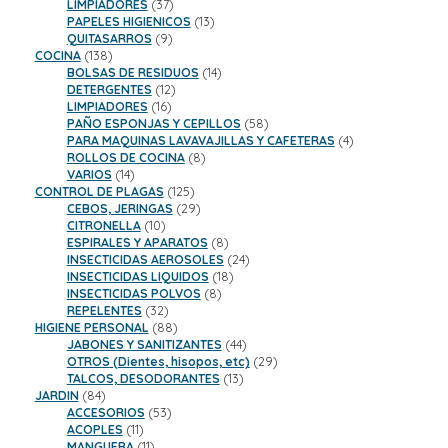
37
productos
LIMPIADORES
37
productos
13
PAPELES HIGIENICOS
13
9
productos
QUITASARROS
9
138
productos
COCINA
138
productos
14
BOLSAS DE RESIDUOS
14
12
productos
DETERGENTES
12
16
productos
LIMPIADORES
16
productos
58
PAÑO ESPONJAS Y CEPILLOS
58
productos
4
PARA MAQUINAS LAVAVAJILLAS Y CAFETERAS
4
8
productos
ROLLOS DE COCINA
8
14
productos
VARIOS
14
productos
125
CONTROL DE PLAGAS
125
productos
29
CEBOS, JERINGAS
29
10
productos
CITRONELLA
10
productos
8
ESPIRALES Y APARATOS
8
productos
24
INSECTICIDAS AEROSOLES
24
18
productos
INSECTICIDAS LIQUIDOS
18
8
productos
INSECTICIDAS POLVOS
8
32
productos
REPELENTES
32
productos
88
HIGIENE PERSONAL
88
productos
44
JABONES Y SANITIZANTES
44
productos
29
OTROS (Dientes, hisopos, etc)
29
13
productos
TALCOS, DESODORANTES
13
84
productos
JARDIN
84
productos
53
ACCESORIOS
53
11
productos
ACOPLES
11
productos
11
MANGUERA
11