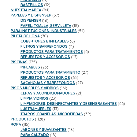
productos
12
RASTRILLOS
12
84
productos
NUESTRA MARCA
84
productos
37
PAPELES Y DISPENSER
37
18
productos
DISPENSER
18
productos
18
PAPEL, TOALLA, SERVILLETA
18
productos
54
PARA INSTITUCIONES, INDUSTRIALES
54
70
productos
PILETA DE LONA
70
productos
6
COBERTORES E INFLABLES
6
11
productos
FILTROS Y BARREFONDOS
11
productos
6
PRODUCTOS PARA TRATAMIENTOS
6
47
productos
REPUESTOS Y ACCESORIOS
47
135
productos
PISCINAS
135
productos
23
INFLABLES
23
productos
27
PRODUCTOS PARA TRATAMIENTO
27
63
productos
REPUESTOS Y ACCESORIOS
63
productos
27
SACAHOJAS Y BARREFONDOS
27
161
productos
PISOS MUEBLES Y VIDRIOS
161
productos
21
CERAS Y ACONDICIONADORES
21
23
productos
LIMPIA VIDRIOS
23
productos
66
LIMPIADORES, DESINFECTANTES Y DESENGRASANTES
66
13
product
LUSTRAMUEBLES
13
productos
39
TRAPOS, FRANELAS, MICROFIBRAS
39
1128
productos
PRODUCTOS
1128
115
productos
ROPA
115
productos
18
JABONES Y SUAVIZANTES
18
18
productos
PARA CALZADO
18