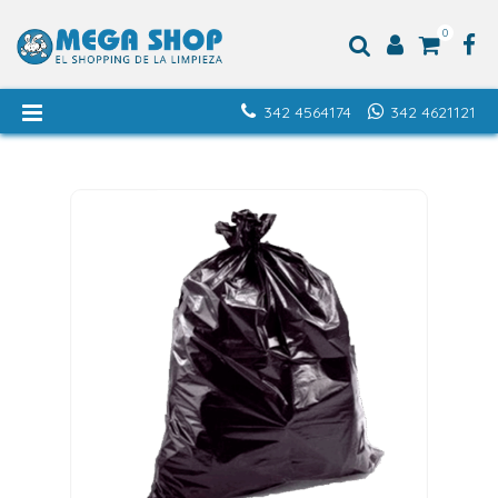
0
342 4564174
342 4621121