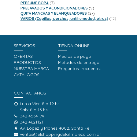
3
productos
PERFUME ROPA
3
productos
9
PRELAVADOS Y ACONDICIONADORES
9
productos
27
QUITA MANCHAS Y BLANQUEADORES
27
productos
42
VARIOS (Cepillos, perchas, antihumedad, otros)
42
productos
SERVICIOS
TIENDA ONLINE
OFERTAS
Medios de pago
PRODUCTOS
Métodos de entrega
NUESTRA MARCA
Preguntas frecuentes
CATALOGOS
CONTACTANOS
Lun a Vier: 8 a 19 hs
Sab: 8 a 13 hs
342 4564174
342 4621121
Av. López y Planes 4002, Santa Fe
ventas@elshoppingdelalimpieza.com.ar