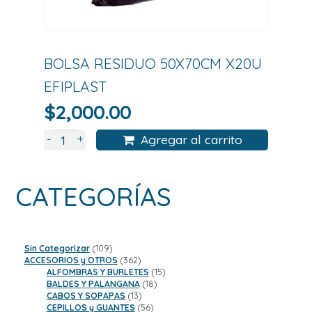
BOLSA RESIDUO 50X70CM X20U
EFIPLAST
$
2,000.00
+
-
Agregar al carrito
CATEGORÍAS
109
Sin Categorizar
109
productos
362
ACCESORIOS y OTROS
362
productos
15
ALFOMBRAS Y BURLETES
15
18
productos
BALDES Y PALANGANA
18
13
productos
CABOS Y SOPAPAS
13
productos
56
CEPILLOS y GUANTES
56