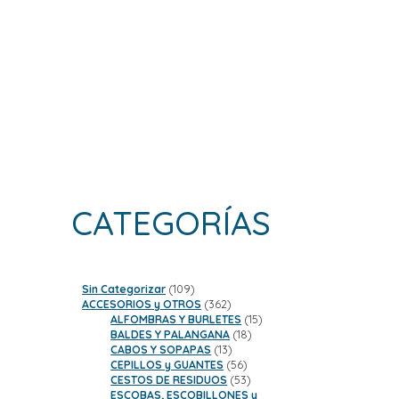
CATEGORÍAS
109
Sin Categorizar
109
productos
362
ACCESORIOS y OTROS
362
productos
15
ALFOMBRAS Y BURLETES
15
18
productos
BALDES Y PALANGANA
18
13
productos
CABOS Y SOPAPAS
13
productos
56
CEPILLOS y GUANTES
56
productos
53
CESTOS DE RESIDUOS
53
productos
ESCOBAS, ESCOBILLONES y