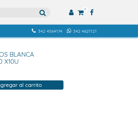
0
342 4564174
342 4621121
UOS BLANCA
0 X10U
gregar al carrito