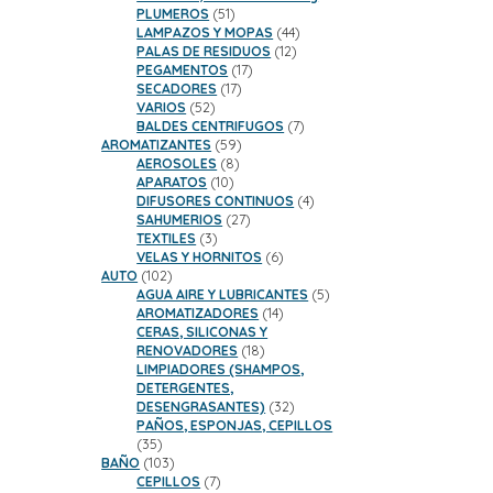
51
PLUMEROS
51
productos
44
LAMPAZOS Y MOPAS
44
12
productos
PALAS DE RESIDUOS
12
17
productos
PEGAMENTOS
17
17
productos
SECADORES
17
52
productos
VARIOS
52
productos
7
BALDES CENTRIFUGOS
7
59
productos
AROMATIZANTES
59
8
productos
AEROSOLES
8
10
productos
APARATOS
10
productos
4
DIFUSORES CONTINUOS
4
27
productos
SAHUMERIOS
27
3
productos
TEXTILES
3
productos
6
VELAS Y HORNITOS
6
102
productos
AUTO
102
productos
5
AGUA AIRE Y LUBRICANTES
5
14
productos
AROMATIZADORES
14
productos
CERAS, SILICONAS Y
18
RENOVADORES
18
productos
LIMPIADORES (SHAMPOS,
DETERGENTES,
32
DESENGRASANTES)
32
productos
PAÑOS, ESPONJAS, CEPILLOS
35
35
productos
103
BAÑO
103
productos
7
CEPILLOS
7