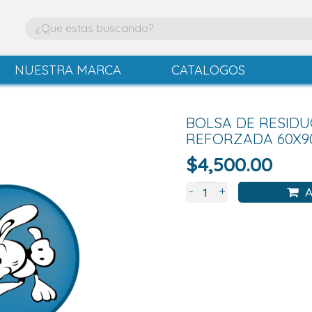
NUESTRA MARCA
CATALOGOS
BOLSA DE RESID
REFORZADA 60X9
$
4,500.00
+
-
A