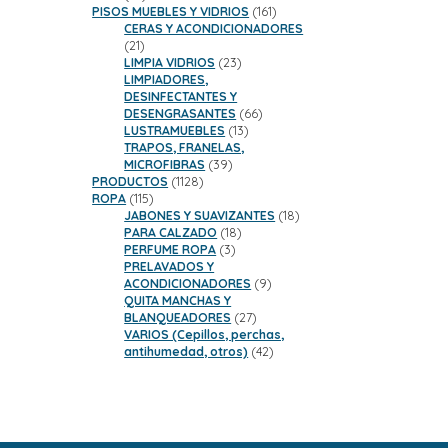
productos
161
PISOS MUEBLES Y VIDRIOS
161
productos
CERAS Y ACONDICIONADORES
21
21
productos
23
LIMPIA VIDRIOS
23
productos
LIMPIADORES,
DESINFECTANTES Y
66
DESENGRASANTES
66
13
productos
LUSTRAMUEBLES
13
productos
TRAPOS, FRANELAS,
39
MICROFIBRAS
39
1128
productos
PRODUCTOS
1128
115
productos
ROPA
115
productos
18
JABONES Y SUAVIZANTES
18
18
productos
PARA CALZADO
18
3
productos
PERFUME ROPA
3
productos
PRELAVADOS Y
9
ACONDICIONADORES
9
productos
QUITA MANCHAS Y
27
BLANQUEADORES
27
productos
VARIOS (Cepillos, perchas,
42
antihumedad, otros)
42
productos