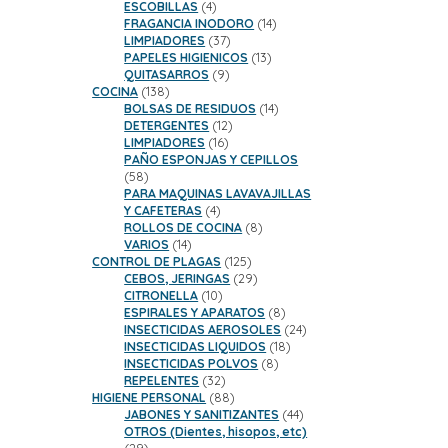
productos
4
ESCOBILLAS
4
productos
14
FRAGANCIA INODORO
14
37
productos
LIMPIADORES
37
productos
13
PAPELES HIGIENICOS
13
9
productos
QUITASARROS
9
138
productos
COCINA
138
productos
14
BOLSAS DE RESIDUOS
14
12
productos
DETERGENTES
12
16
productos
LIMPIADORES
16
productos
PAÑO ESPONJAS Y CEPILLOS
58
58
productos
PARA MAQUINAS LAVAVAJILLAS
4
Y CAFETERAS
4
productos
8
ROLLOS DE COCINA
8
14
productos
VARIOS
14
productos
125
CONTROL DE PLAGAS
125
productos
29
CEBOS, JERINGAS
29
10
productos
CITRONELLA
10
productos
8
ESPIRALES Y APARATOS
8
productos
24
INSECTICIDAS AEROSOLES
24
18
productos
INSECTICIDAS LIQUIDOS
18
8
productos
INSECTICIDAS POLVOS
8
32
productos
REPELENTES
32
productos
88
HIGIENE PERSONAL
88
productos
44
JABONES Y SANITIZANTES
44
productos
OTROS (Dientes, hisopos, etc)
29