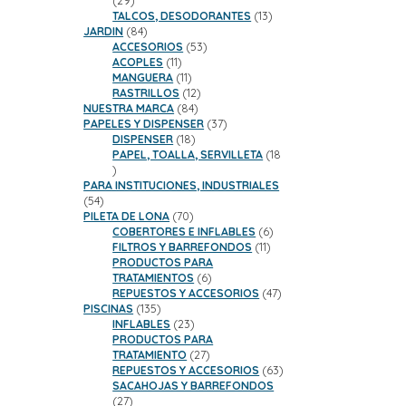
29
productos
13
TALCOS, DESODORANTES
13
84
productos
JARDIN
84
productos
53
ACCESORIOS
53
11
productos
ACOPLES
11
productos
11
MANGUERA
11
productos
12
RASTRILLOS
12
84
productos
NUESTRA MARCA
84
productos
37
PAPELES Y DISPENSER
37
18
productos
DISPENSER
18
productos
PAPEL, TOALLA, SERVILLETA
18
18
productos
PARA INSTITUCIONES, INDUSTRIALES
54
54
productos
70
PILETA DE LONA
70
productos
6
COBERTORES E INFLABLES
6
11
productos
FILTROS Y BARREFONDOS
11
productos
PRODUCTOS PARA
6
TRATAMIENTOS
6
productos
47
REPUESTOS Y ACCESORIOS
47
135
productos
PISCINAS
135
productos
23
INFLABLES
23
productos
PRODUCTOS PARA
27
TRATAMIENTO
27
productos
63
REPUESTOS Y ACCESORIOS
63
productos
SACAHOJAS Y BARREFONDOS
27
27