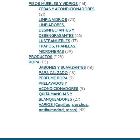
productos
161
PISOS MUEBLES Y VIDRIOS
161
productos
CERAS Y ACONDICIONADORES
21
21
productos
23
LIMPIA VIDRIOS
23
productos
LIMPIADORES,
DESINFECTANTES Y
66
DESENGRASANTES
66
13
productos
LUSTRAMUEBLES
13
productos
TRAPOS, FRANELAS,
39
MICROFIBRAS
39
1128
productos
PRODUCTOS
1128
115
productos
ROPA
115
productos
18
JABONES Y SUAVIZANTES
18
18
productos
PARA CALZADO
18
3
productos
PERFUME ROPA
3
productos
PRELAVADOS Y
9
ACONDICIONADORES
9
productos
QUITA MANCHAS Y
27
BLANQUEADORES
27
productos
VARIOS (Cepillos, perchas,
42
antihumedad, otros)
42
productos