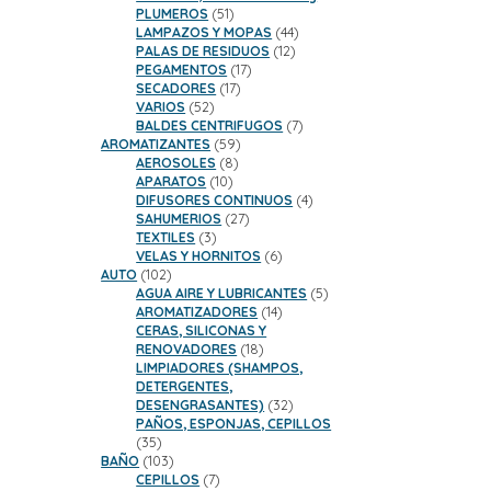
51
PLUMEROS
51
productos
44
LAMPAZOS Y MOPAS
44
12
productos
PALAS DE RESIDUOS
12
17
productos
PEGAMENTOS
17
17
productos
SECADORES
17
52
productos
VARIOS
52
productos
7
BALDES CENTRIFUGOS
7
59
productos
AROMATIZANTES
59
8
productos
AEROSOLES
8
10
productos
APARATOS
10
productos
4
DIFUSORES CONTINUOS
4
27
productos
SAHUMERIOS
27
3
productos
TEXTILES
3
productos
6
VELAS Y HORNITOS
6
102
productos
AUTO
102
productos
5
AGUA AIRE Y LUBRICANTES
5
14
productos
AROMATIZADORES
14
productos
CERAS, SILICONAS Y
18
RENOVADORES
18
productos
LIMPIADORES (SHAMPOS,
DETERGENTES,
32
DESENGRASANTES)
32
productos
PAÑOS, ESPONJAS, CEPILLOS
35
35
productos
103
BAÑO
103
productos
7
CEPILLOS
7