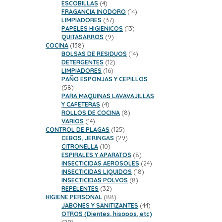
productos
4
ESCOBILLAS
4
productos
14
FRAGANCIA INODORO
14
37
productos
LIMPIADORES
37
productos
13
PAPELES HIGIENICOS
13
9
productos
QUITASARROS
9
138
productos
COCINA
138
productos
14
BOLSAS DE RESIDUOS
14
12
productos
DETERGENTES
12
16
productos
LIMPIADORES
16
productos
PAÑO ESPONJAS Y CEPILLOS
58
58
productos
PARA MAQUINAS LAVAVAJILLAS
4
Y CAFETERAS
4
productos
8
ROLLOS DE COCINA
8
14
productos
VARIOS
14
productos
125
CONTROL DE PLAGAS
125
productos
29
CEBOS, JERINGAS
29
10
productos
CITRONELLA
10
productos
8
ESPIRALES Y APARATOS
8
productos
24
INSECTICIDAS AEROSOLES
24
18
productos
INSECTICIDAS LIQUIDOS
18
8
productos
INSECTICIDAS POLVOS
8
32
productos
REPELENTES
32
productos
88
HIGIENE PERSONAL
88
productos
44
JABONES Y SANITIZANTES
44
productos
OTROS (Dientes, hisopos, etc)
29