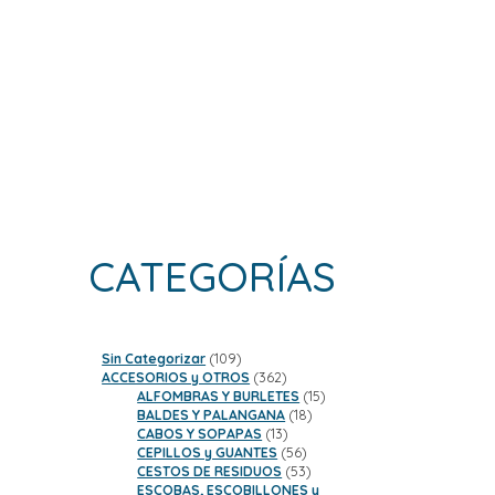
CATEGORÍAS
109
Sin Categorizar
109
productos
362
ACCESORIOS y OTROS
362
productos
15
ALFOMBRAS Y BURLETES
15
18
productos
BALDES Y PALANGANA
18
13
productos
CABOS Y SOPAPAS
13
productos
56
CEPILLOS y GUANTES
56
productos
53
CESTOS DE RESIDUOS
53
productos
ESCOBAS, ESCOBILLONES y