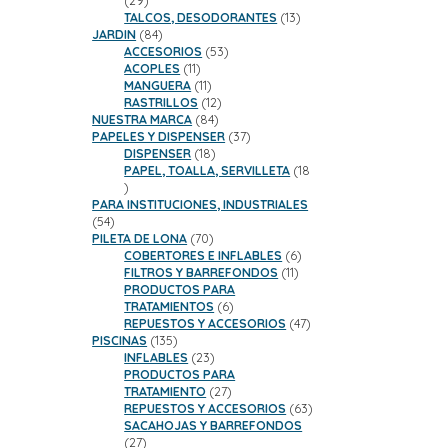
29
productos
13
TALCOS, DESODORANTES
13
84
productos
JARDIN
84
productos
53
ACCESORIOS
53
11
productos
ACOPLES
11
productos
11
MANGUERA
11
productos
12
RASTRILLOS
12
84
productos
NUESTRA MARCA
84
productos
37
PAPELES Y DISPENSER
37
18
productos
DISPENSER
18
productos
PAPEL, TOALLA, SERVILLETA
18
18
productos
PARA INSTITUCIONES, INDUSTRIALES
54
54
productos
70
PILETA DE LONA
70
productos
6
COBERTORES E INFLABLES
6
11
productos
FILTROS Y BARREFONDOS
11
productos
PRODUCTOS PARA
6
TRATAMIENTOS
6
productos
47
REPUESTOS Y ACCESORIOS
47
135
productos
PISCINAS
135
productos
23
INFLABLES
23
productos
PRODUCTOS PARA
27
TRATAMIENTO
27
productos
63
REPUESTOS Y ACCESORIOS
63
productos
SACAHOJAS Y BARREFONDOS
27
27