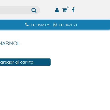
0
342 4564174
342 4621121
 MARMOL
gregar al carrito