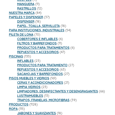
productos
11
MANGUERA
11
productos
12
RASTRILLOS
12
84
productos
NUESTRA MARCA
84
productos
37
PAPELES Y DISPENSER
37
18
productos
DISPENSER
18
productos
18
PAPEL, TOALLA, SERVILLETA
18
productos
54
PARA INSTITUCIONES, INDUSTRIALES
54
70
productos
PILETA DE LONA
70
productos
6
COBERTORES E INFLABLES
6
11
productos
FILTROS Y BARREFONDOS
11
productos
6
PRODUCTOS PARA TRATAMIENTOS
6
47
productos
REPUESTOS Y ACCESORIOS
47
135
productos
PISCINAS
135
productos
23
INFLABLES
23
productos
27
PRODUCTOS PARA TRATAMIENTO
27
63
productos
REPUESTOS Y ACCESORIOS
63
productos
27
SACAHOJAS Y BARREFONDOS
27
161
productos
PISOS MUEBLES Y VIDRIOS
161
productos
21
CERAS Y ACONDICIONADORES
21
23
productos
LIMPIA VIDRIOS
23
productos
66
LIMPIADORES, DESINFECTANTES Y DESENGRASANTES
66
13
product
LUSTRAMUEBLES
13
productos
39
TRAPOS, FRANELAS, MICROFIBRAS
39
1128
productos
PRODUCTOS
1128
115
productos
ROPA
115
productos
18
JABONES Y SUAVIZANTES
18