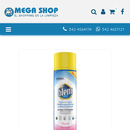
0
342 4564174
342 4621121