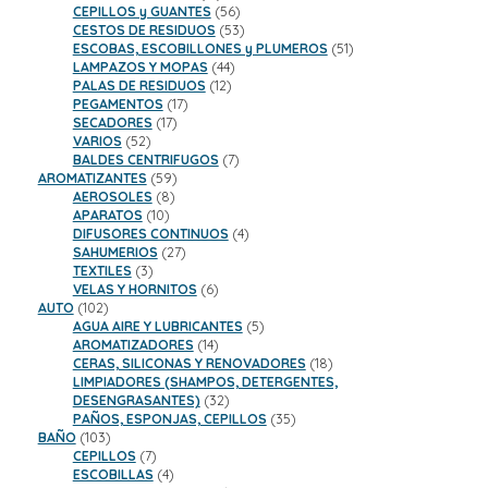
productos
56
CEPILLOS y GUANTES
56
productos
53
CESTOS DE RESIDUOS
53
productos
51
ESCOBAS, ESCOBILLONES y PLUMEROS
51
44
productos
LAMPAZOS Y MOPAS
44
12
productos
PALAS DE RESIDUOS
12
17
productos
PEGAMENTOS
17
17
productos
SECADORES
17
52
productos
VARIOS
52
productos
7
BALDES CENTRIFUGOS
7
59
productos
AROMATIZANTES
59
8
productos
AEROSOLES
8
10
productos
APARATOS
10
productos
4
DIFUSORES CONTINUOS
4
27
productos
SAHUMERIOS
27
3
productos
TEXTILES
3
productos
6
VELAS Y HORNITOS
6
102
productos
AUTO
102
productos
5
AGUA AIRE Y LUBRICANTES
5
14
productos
AROMATIZADORES
14
productos
18
CERAS, SILICONAS Y RENOVADORES
18
productos
LIMPIADORES (SHAMPOS, DETERGENTES,
32
DESENGRASANTES)
32
productos
35
PAÑOS, ESPONJAS, CEPILLOS
35
103
productos
BAÑO
103
productos
7
CEPILLOS
7
productos
4
ESCOBILLAS
4