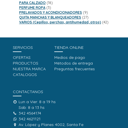
18
productos
PARA CALZADO
18
3
productos
PERFUME ROPA
3
productos
9
PRELAVADOS Y ACONDICIONADORES
9
productos
27
QUITA MANCHAS Y BLANQUEADORES
27
productos
42
VARIOS (Cepillos, perchas, antihumedad, otros)
42
productos
SERVICIOS
TIENDA ONLINE
OFERTAS
Medios de pago
PRODUCTOS
Métodos de entrega
NUESTRA MARCA
Preguntas frecuentes
CATALOGOS
CONTACTANOS
Lun a Vier: 8 a 19 hs
Sab: 8 a 13 hs
342 4564174
342 4621121
Av. López y Planes 4002, Santa Fe