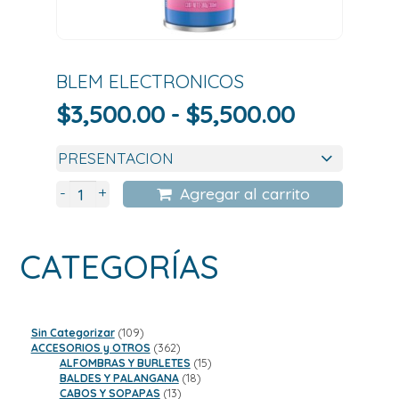
BLEM ELECTRONICOS
Rango
$
3,500.00
-
$
5,500.00
de
precios:
desde
+
-
Agregar al carrito
$3,500.0
hasta
CATEGORÍAS
$5,500.0
109
Sin Categorizar
109
productos
362
ACCESORIOS y OTROS
362
productos
15
ALFOMBRAS Y BURLETES
15
18
productos
BALDES Y PALANGANA
18
13
productos
CABOS Y SOPAPAS
13