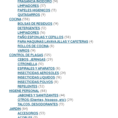
productos
14
FRAGANCIA INODORO
14
37
productos
LIMPIADORES
37
productos
13
PAPELES HIGIENICOS
13
9
productos
QUITASARROS
9
138
productos
COCINA
138
productos
14
BOLSAS DE RESIDUOS
14
12
productos
DETERGENTES
12
16
productos
LIMPIADORES
16
productos
58
PAÑO ESPONJAS Y CEPILLOS
58
productos
4
PARA MAQUINAS LAVAVAJILLAS Y CAFETERAS
4
8
productos
ROLLOS DE COCINA
8
14
productos
VARIOS
14
productos
125
CONTROL DE PLAGAS
125
productos
29
CEBOS, JERINGAS
29
10
productos
CITRONELLA
10
productos
8
ESPIRALES Y APARATOS
8
productos
24
INSECTICIDAS AEROSOLES
24
18
productos
INSECTICIDAS LIQUIDOS
18
8
productos
INSECTICIDAS POLVOS
8
32
productos
REPELENTES
32
productos
88
HIGIENE PERSONAL
88
productos
44
JABONES Y SANITIZANTES
44
productos
29
OTROS (Dientes, hisopos, etc)
29
13
productos
TALCOS, DESODORANTES
13
84
productos
JARDIN
84
productos
53
ACCESORIOS
53
11
productos
ACOPLES
11