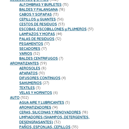
productos
15
ALFOMBRAS Y BURLETES
15
18
productos
BALDES Y PALANGANA
18
13
productos
CABOS Y SOPAPAS
13
productos
56
CEPILLOS y GUANTES
56
productos
53
CESTOS DE RESIDUOS
53
productos
51
ESCOBAS, ESCOBILLONES y PLUMEROS
51
44
productos
LAMPAZOS Y MOPAS
44
12
productos
PALAS DE RESIDUOS
12
17
productos
PEGAMENTOS
17
17
productos
SECADORES
17
52
productos
VARIOS
52
productos
7
BALDES CENTRIFUGOS
7
59
productos
AROMATIZANTES
59
8
productos
AEROSOLES
8
10
productos
APARATOS
10
productos
4
DIFUSORES CONTINUOS
4
27
productos
SAHUMERIOS
27
3
productos
TEXTILES
3
productos
6
VELAS Y HORNITOS
6
102
productos
AUTO
102
productos
5
AGUA AIRE Y LUBRICANTES
5
14
productos
AROMATIZADORES
14
productos
18
CERAS, SILICONAS Y RENOVADORES
18
productos
LIMPIADORES (SHAMPOS, DETERGENTES,
32
DESENGRASANTES)
32
productos
35
PAÑOS, ESPONJAS, CEPILLOS
35