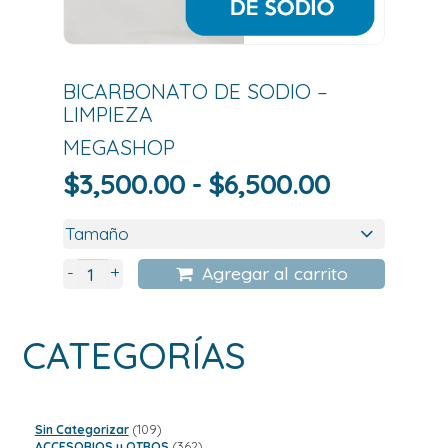
BICARBONATO DE SODIO –
LIMPIEZA
MEGASHOP
Rango
$
3,500.00
-
$
6,500.00
de
precios:
desde
+
-
Agregar al carrito
$3,500.0
hasta
CATEGORÍAS
$6,500.0
109
Sin Categorizar
109
productos
362
ACCESORIOS y OTROS
362