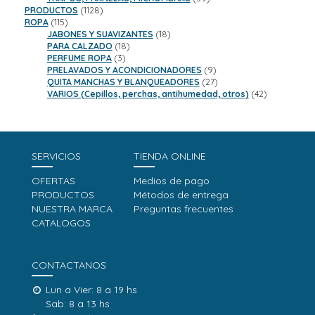
1128
productos
PRODUCTOS
1128
115
productos
ROPA
115
productos
18
JABONES Y SUAVIZANTES
18
18
productos
PARA CALZADO
18
3
productos
PERFUME ROPA
3
productos
9
PRELAVADOS Y ACONDICIONADORES
9
productos
27
QUITA MANCHAS Y BLANQUEADORES
27
productos
42
VARIOS (Cepillos, perchas, antihumedad, otros)
42
productos
SERVICIOS
TIENDA ONLINE
OFERTAS
Medios de pago
PRODUCTOS
Métodos de entrega
NUESTRA MARCA
Preguntas frecuentes
CATALOGOS
CONTACTANOS
Lun a Vier: 8 a 19 hs
Sab: 8 a 13 hs