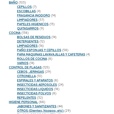
103
productos
BAÑO
103
productos
7
CEPILLOS
7
productos
4
ESCOBILLAS
4
productos
14
FRAGANCIA INODORO
14
37
productos
LIMPIADORES
37
productos
13
PAPELES HIGIENICOS
13
9
productos
QUITASARROS
9
138
productos
COCINA
138
productos
14
BOLSAS DE RESIDUOS
14
12
productos
DETERGENTES
12
16
productos
LIMPIADORES
16
productos
58
PAÑO ESPONJAS Y CEPILLOS
58
productos
4
PARA MAQUINAS LAVAVAJILLAS Y CAFETERAS
4
8
productos
ROLLOS DE COCINA
8
14
productos
VARIOS
14
productos
125
CONTROL DE PLAGAS
125
productos
29
CEBOS, JERINGAS
29
10
productos
CITRONELLA
10
productos
8
ESPIRALES Y APARATOS
8
productos
24
INSECTICIDAS AEROSOLES
24
18
productos
INSECTICIDAS LIQUIDOS
18
8
productos
INSECTICIDAS POLVOS
8
32
productos
REPELENTES
32
productos
88
HIGIENE PERSONAL
88
productos
44
JABONES Y SANITIZANTES
44
productos
29
OTROS (Dientes, hisopos, etc)
29