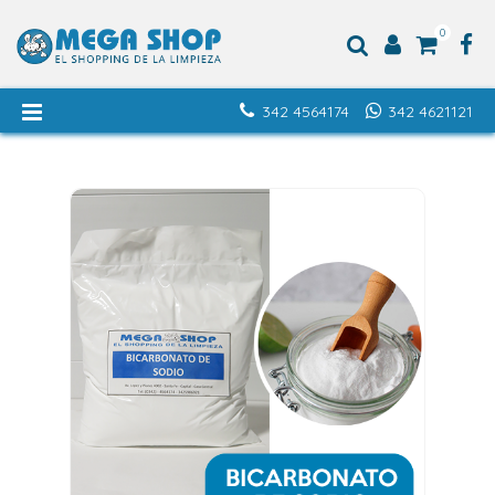
0
342 4564174
342 4621121