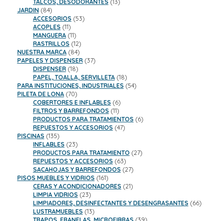
13
productos
TALCOS, DESODORANTES
13
84
productos
JARDIN
84
productos
53
ACCESORIOS
53
11
productos
ACOPLES
11
productos
11
MANGUERA
11
productos
12
RASTRILLOS
12
84
productos
NUESTRA MARCA
84
productos
37
PAPELES Y DISPENSER
37
18
productos
DISPENSER
18
productos
18
PAPEL, TOALLA, SERVILLETA
18
productos
54
PARA INSTITUCIONES, INDUSTRIALES
54
70
productos
PILETA DE LONA
70
productos
6
COBERTORES E INFLABLES
6
11
productos
FILTROS Y BARREFONDOS
11
productos
6
PRODUCTOS PARA TRATAMIENTOS
6
47
productos
REPUESTOS Y ACCESORIOS
47
135
productos
PISCINAS
135
productos
23
INFLABLES
23
productos
27
PRODUCTOS PARA TRATAMIENTO
27
63
productos
REPUESTOS Y ACCESORIOS
63
productos
27
SACAHOJAS Y BARREFONDOS
27
161
productos
PISOS MUEBLES Y VIDRIOS
161
productos
21
CERAS Y ACONDICIONADORES
21
23
productos
LIMPIA VIDRIOS
23
productos
66
LIMPIADORES, DESINFECTANTES Y DESENGRASANTES
66
13
product
LUSTRAMUEBLES
13
productos
39
TRAPOS, FRANELAS, MICROFIBRAS
39