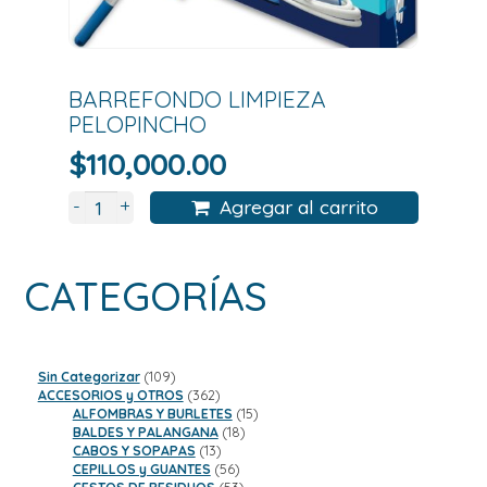
BARREFONDO LIMPIEZA
PELOPINCHO
$
110,000.00
+
-
Agregar al carrito
CATEGORÍAS
109
Sin Categorizar
109
productos
362
ACCESORIOS y OTROS
362
productos
15
ALFOMBRAS Y BURLETES
15
18
productos
BALDES Y PALANGANA
18
13
productos
CABOS Y SOPAPAS
13
productos
56
CEPILLOS y GUANTES
56
productos
53