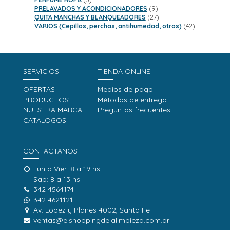
productos
9
PRELAVADOS Y ACONDICIONADORES
9
productos
27
QUITA MANCHAS Y BLANQUEADORES
27
productos
42
VARIOS (Cepillos, perchas, antihumedad, otros)
42
productos
SERVICIOS
TIENDA ONLINE
OFERTAS
Medios de pago
PRODUCTOS
Métodos de entrega
NUESTRA MARCA
Preguntas frecuentes
CATALOGOS
CONTACTANOS
Lun a Vier: 8 a 19 hs
Sab: 8 a 13 hs
342 4564174
342 4621121
Av. López y Planes 4002, Santa Fe
ventas@elshoppingdelalimpieza.com.ar