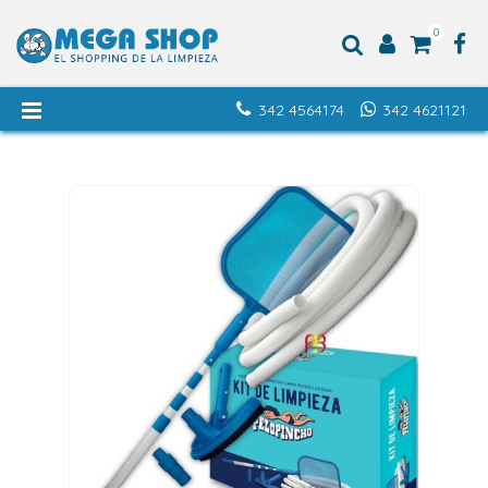
0
342 4564174
342 4621121