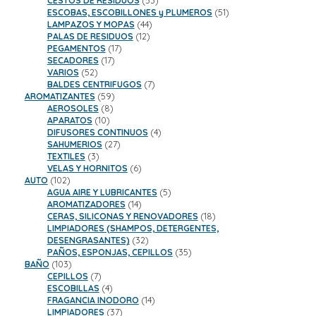
CESTOS DE RESIDUOS
53
productos
51
ESCOBAS, ESCOBILLONES y PLUMEROS
51
44
productos
LAMPAZOS Y MOPAS
44
12
productos
PALAS DE RESIDUOS
12
17
productos
PEGAMENTOS
17
17
productos
SECADORES
17
52
productos
VARIOS
52
productos
7
BALDES CENTRIFUGOS
7
59
productos
AROMATIZANTES
59
8
productos
AEROSOLES
8
10
productos
APARATOS
10
productos
4
DIFUSORES CONTINUOS
4
27
productos
SAHUMERIOS
27
3
productos
TEXTILES
3
productos
6
VELAS Y HORNITOS
6
102
productos
AUTO
102
productos
5
AGUA AIRE Y LUBRICANTES
5
14
productos
AROMATIZADORES
14
productos
18
CERAS, SILICONAS Y RENOVADORES
18
productos
LIMPIADORES (SHAMPOS, DETERGENTES,
32
DESENGRASANTES)
32
productos
35
PAÑOS, ESPONJAS, CEPILLOS
35
103
productos
BAÑO
103
productos
7
CEPILLOS
7
productos
4
ESCOBILLAS
4
productos
14
FRAGANCIA INODORO
14
37
productos
LIMPIADORES
37