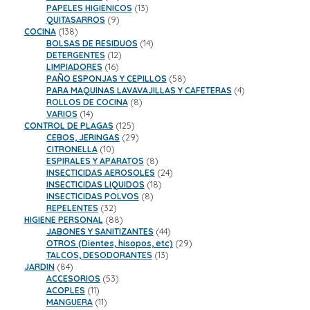
productos
13
PAPELES HIGIENICOS
13
9
productos
QUITASARROS
9
138
productos
COCINA
138
productos
14
BOLSAS DE RESIDUOS
14
12
productos
DETERGENTES
12
16
productos
LIMPIADORES
16
productos
58
PAÑO ESPONJAS Y CEPILLOS
58
productos
4
PARA MAQUINAS LAVAVAJILLAS Y CAFETERAS
4
8
productos
ROLLOS DE COCINA
8
14
productos
VARIOS
14
productos
125
CONTROL DE PLAGAS
125
productos
29
CEBOS, JERINGAS
29
10
productos
CITRONELLA
10
productos
8
ESPIRALES Y APARATOS
8
productos
24
INSECTICIDAS AEROSOLES
24
18
productos
INSECTICIDAS LIQUIDOS
18
8
productos
INSECTICIDAS POLVOS
8
32
productos
REPELENTES
32
productos
88
HIGIENE PERSONAL
88
productos
44
JABONES Y SANITIZANTES
44
productos
29
OTROS (Dientes, hisopos, etc)
29
13
productos
TALCOS, DESODORANTES
13
84
productos
JARDIN
84
productos
53
ACCESORIOS
53
11
productos
ACOPLES
11
productos
11
MANGUERA
11