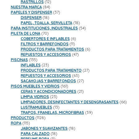
productos
12
RASTRILLOS
12
84
productos
NUESTRA MARCA
84
productos
37
PAPELES Y DISPENSER
37
18
productos
DISPENSER
18
productos
18
PAPEL, TOALLA, SERVILLETA
18
productos
54
PARA INSTITUCIONES, INDUSTRIALES
54
70
productos
PILETA DE LONA
70
productos
6
COBERTORES E INFLABLES
6
11
productos
FILTROS Y BARREFONDOS
11
productos
6
PRODUCTOS PARA TRATAMIENTOS
6
47
productos
REPUESTOS Y ACCESORIOS
47
135
productos
PISCINAS
135
productos
23
INFLABLES
23
productos
27
PRODUCTOS PARA TRATAMIENTO
27
63
productos
REPUESTOS Y ACCESORIOS
63
productos
27
SACAHOJAS Y BARREFONDOS
27
161
productos
PISOS MUEBLES Y VIDRIOS
161
productos
21
CERAS Y ACONDICIONADORES
21
23
productos
LIMPIA VIDRIOS
23
productos
66
LIMPIADORES, DESINFECTANTES Y DESENGRASANTES
66
13
product
LUSTRAMUEBLES
13
productos
39
TRAPOS, FRANELAS, MICROFIBRAS
39
1128
productos
PRODUCTOS
1128
115
productos
ROPA
115
productos
18
JABONES Y SUAVIZANTES
18
18
productos
PARA CALZADO
18
3
productos
PERFUME ROPA
3