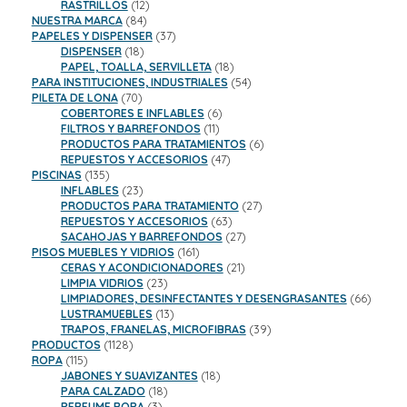
productos
12
RASTRILLOS
12
84
productos
NUESTRA MARCA
84
productos
37
PAPELES Y DISPENSER
37
18
productos
DISPENSER
18
productos
18
PAPEL, TOALLA, SERVILLETA
18
productos
54
PARA INSTITUCIONES, INDUSTRIALES
54
70
productos
PILETA DE LONA
70
productos
6
COBERTORES E INFLABLES
6
11
productos
FILTROS Y BARREFONDOS
11
productos
6
PRODUCTOS PARA TRATAMIENTOS
6
47
productos
REPUESTOS Y ACCESORIOS
47
135
productos
PISCINAS
135
productos
23
INFLABLES
23
productos
27
PRODUCTOS PARA TRATAMIENTO
27
63
productos
REPUESTOS Y ACCESORIOS
63
productos
27
SACAHOJAS Y BARREFONDOS
27
161
productos
PISOS MUEBLES Y VIDRIOS
161
productos
21
CERAS Y ACONDICIONADORES
21
23
productos
LIMPIA VIDRIOS
23
productos
66
LIMPIADORES, DESINFECTANTES Y DESENGRASANTES
66
13
product
LUSTRAMUEBLES
13
productos
39
TRAPOS, FRANELAS, MICROFIBRAS
39
1128
productos
PRODUCTOS
1128
115
productos
ROPA
115
productos
18
JABONES Y SUAVIZANTES
18
18
productos
PARA CALZADO
18
3
productos
PERFUME ROPA
3