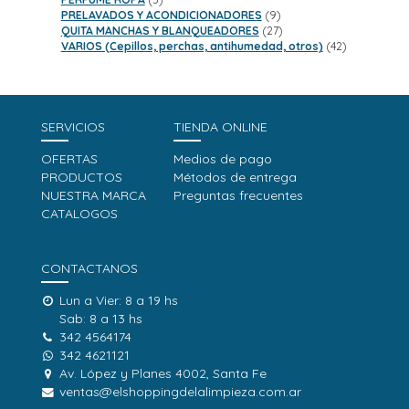
productos
9
PRELAVADOS Y ACONDICIONADORES
9
productos
27
QUITA MANCHAS Y BLANQUEADORES
27
productos
42
VARIOS (Cepillos, perchas, antihumedad, otros)
42
productos
SERVICIOS
TIENDA ONLINE
OFERTAS
Medios de pago
PRODUCTOS
Métodos de entrega
NUESTRA MARCA
Preguntas frecuentes
CATALOGOS
CONTACTANOS
Lun a Vier: 8 a 19 hs
Sab: 8 a 13 hs
342 4564174
342 4621121
Av. López y Planes 4002, Santa Fe
ventas@elshoppingdelalimpieza.com.ar