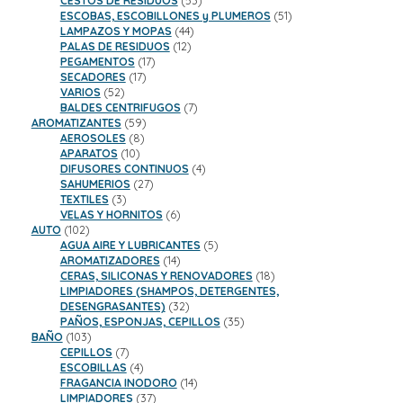
CESTOS DE RESIDUOS
53
productos
51
ESCOBAS, ESCOBILLONES y PLUMEROS
51
44
productos
LAMPAZOS Y MOPAS
44
12
productos
PALAS DE RESIDUOS
12
17
productos
PEGAMENTOS
17
17
productos
SECADORES
17
52
productos
VARIOS
52
productos
7
BALDES CENTRIFUGOS
7
59
productos
AROMATIZANTES
59
8
productos
AEROSOLES
8
10
productos
APARATOS
10
productos
4
DIFUSORES CONTINUOS
4
27
productos
SAHUMERIOS
27
3
productos
TEXTILES
3
productos
6
VELAS Y HORNITOS
6
102
productos
AUTO
102
productos
5
AGUA AIRE Y LUBRICANTES
5
14
productos
AROMATIZADORES
14
productos
18
CERAS, SILICONAS Y RENOVADORES
18
productos
LIMPIADORES (SHAMPOS, DETERGENTES,
32
DESENGRASANTES)
32
productos
35
PAÑOS, ESPONJAS, CEPILLOS
35
103
productos
BAÑO
103
productos
7
CEPILLOS
7
productos
4
ESCOBILLAS
4
productos
14
FRAGANCIA INODORO
14
37
productos
LIMPIADORES
37