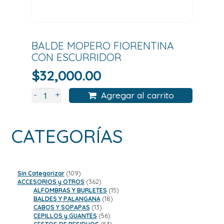
BALDE MOPERO FIORENTINA
CON ESCURRIDOR
$
32,000.00
+
-
Agregar al carrito
CATEGORÍAS
109
Sin Categorizar
109
productos
362
ACCESORIOS y OTROS
362
productos
15
ALFOMBRAS Y BURLETES
15
18
productos
BALDES Y PALANGANA
18
13
productos
CABOS Y SOPAPAS
13
productos
56
CEPILLOS y GUANTES
56
productos
53