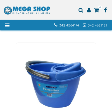
0
342 4564174
342 4621121