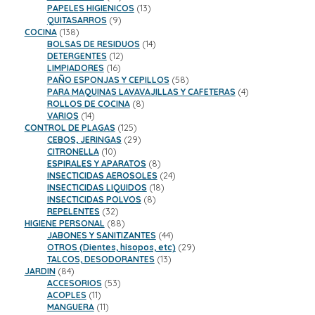
productos
13
PAPELES HIGIENICOS
13
9
productos
QUITASARROS
9
138
productos
COCINA
138
productos
14
BOLSAS DE RESIDUOS
14
12
productos
DETERGENTES
12
16
productos
LIMPIADORES
16
productos
58
PAÑO ESPONJAS Y CEPILLOS
58
productos
4
PARA MAQUINAS LAVAVAJILLAS Y CAFETERAS
4
8
productos
ROLLOS DE COCINA
8
14
productos
VARIOS
14
productos
125
CONTROL DE PLAGAS
125
productos
29
CEBOS, JERINGAS
29
10
productos
CITRONELLA
10
productos
8
ESPIRALES Y APARATOS
8
productos
24
INSECTICIDAS AEROSOLES
24
18
productos
INSECTICIDAS LIQUIDOS
18
8
productos
INSECTICIDAS POLVOS
8
32
productos
REPELENTES
32
productos
88
HIGIENE PERSONAL
88
productos
44
JABONES Y SANITIZANTES
44
productos
29
OTROS (Dientes, hisopos, etc)
29
13
productos
TALCOS, DESODORANTES
13
84
productos
JARDIN
84
productos
53
ACCESORIOS
53
11
productos
ACOPLES
11
productos
11
MANGUERA
11