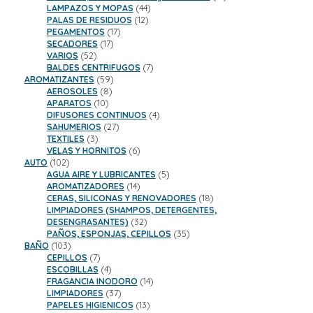
44
productos
LAMPAZOS Y MOPAS
44
12
productos
PALAS DE RESIDUOS
12
17
productos
PEGAMENTOS
17
17
productos
SECADORES
17
52
productos
VARIOS
52
productos
7
BALDES CENTRIFUGOS
7
59
productos
AROMATIZANTES
59
8
productos
AEROSOLES
8
10
productos
APARATOS
10
productos
4
DIFUSORES CONTINUOS
4
27
productos
SAHUMERIOS
27
3
productos
TEXTILES
3
productos
6
VELAS Y HORNITOS
6
102
productos
AUTO
102
productos
5
AGUA AIRE Y LUBRICANTES
5
14
productos
AROMATIZADORES
14
productos
18
CERAS, SILICONAS Y RENOVADORES
18
productos
LIMPIADORES (SHAMPOS, DETERGENTES,
32
DESENGRASANTES)
32
productos
35
PAÑOS, ESPONJAS, CEPILLOS
35
103
productos
BAÑO
103
productos
7
CEPILLOS
7
productos
4
ESCOBILLAS
4
productos
14
FRAGANCIA INODORO
14
37
productos
LIMPIADORES
37
productos
13
PAPELES HIGIENICOS
13