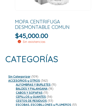
MOPA CENTRIFUGA
DESMONTABLE COMUN
$
45,000.00
Sin existencias
CATEGORÍAS
109
Sin Categorizar
109
productos
362
ACCESORIOS y OTROS
362
productos
15
ALFOMBRAS Y BURLETES
15
18
productos
BALDES Y PALANGANA
18
13
productos
CABOS Y SOPAPAS
13
productos
56
CEPILLOS y GUANTES
56
productos
53
CESTOS DE RESIDUOS
53
productos
51
ESCOBAS, ESCOBILLONES y PLUMEROS
51