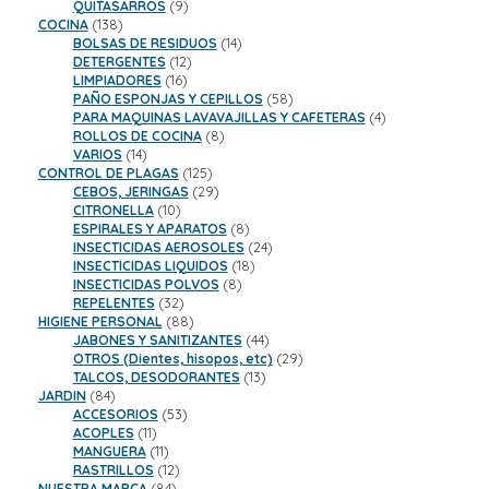
9
productos
QUITASARROS
9
138
productos
COCINA
138
productos
14
BOLSAS DE RESIDUOS
14
12
productos
DETERGENTES
12
16
productos
LIMPIADORES
16
productos
58
PAÑO ESPONJAS Y CEPILLOS
58
productos
4
PARA MAQUINAS LAVAVAJILLAS Y CAFETERAS
4
8
productos
ROLLOS DE COCINA
8
14
productos
VARIOS
14
productos
125
CONTROL DE PLAGAS
125
productos
29
CEBOS, JERINGAS
29
10
productos
CITRONELLA
10
productos
8
ESPIRALES Y APARATOS
8
productos
24
INSECTICIDAS AEROSOLES
24
18
productos
INSECTICIDAS LIQUIDOS
18
8
productos
INSECTICIDAS POLVOS
8
32
productos
REPELENTES
32
productos
88
HIGIENE PERSONAL
88
productos
44
JABONES Y SANITIZANTES
44
productos
29
OTROS (Dientes, hisopos, etc)
29
13
productos
TALCOS, DESODORANTES
13
84
productos
JARDIN
84
productos
53
ACCESORIOS
53
11
productos
ACOPLES
11
productos
11
MANGUERA
11
productos
12
RASTRILLOS
12
84
productos
NUESTRA MARCA
84