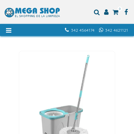
0
342 4564174
342 4621121