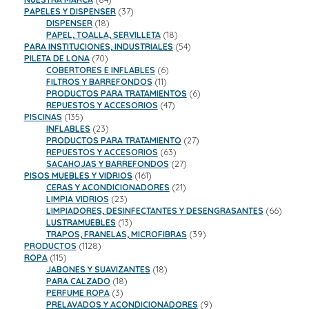
productos
37
PAPELES Y DISPENSER
37
18
productos
DISPENSER
18
productos
18
PAPEL, TOALLA, SERVILLETA
18
productos
54
PARA INSTITUCIONES, INDUSTRIALES
54
70
productos
PILETA DE LONA
70
productos
6
COBERTORES E INFLABLES
6
11
productos
FILTROS Y BARREFONDOS
11
productos
6
PRODUCTOS PARA TRATAMIENTOS
6
47
productos
REPUESTOS Y ACCESORIOS
47
135
productos
PISCINAS
135
productos
23
INFLABLES
23
productos
27
PRODUCTOS PARA TRATAMIENTO
27
63
productos
REPUESTOS Y ACCESORIOS
63
productos
27
SACAHOJAS Y BARREFONDOS
27
161
productos
PISOS MUEBLES Y VIDRIOS
161
productos
21
CERAS Y ACONDICIONADORES
21
23
productos
LIMPIA VIDRIOS
23
productos
66
LIMPIADORES, DESINFECTANTES Y DESENGRASANTES
66
13
product
LUSTRAMUEBLES
13
productos
39
TRAPOS, FRANELAS, MICROFIBRAS
39
1128
productos
PRODUCTOS
1128
115
productos
ROPA
115
productos
18
JABONES Y SUAVIZANTES
18
18
productos
PARA CALZADO
18
3
productos
PERFUME ROPA
3
productos
9
PRELAVADOS Y ACONDICIONADORES
9