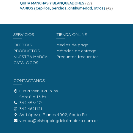
productos
27
QUITA MANCHAS Y BLANQUEADORES
27
productos
42
VARIOS (Cepillos, perchas, antihumedad, otros)
42
productos
SERVICIOS
TIENDA ONLINE
OFERTAS
Medios de pago
PRODUCTOS
Métodos de entrega
NUESTRA MARCA
Preguntas frecuentes
CATALOGOS
CONTACTANOS
Lun a Vier: 8 a 19 hs
Sab: 8 a 13 hs
342 4564174
342 4621121
Av. López y Planes 4002, Santa Fe
ventas@elshoppingdelalimpieza.com.ar