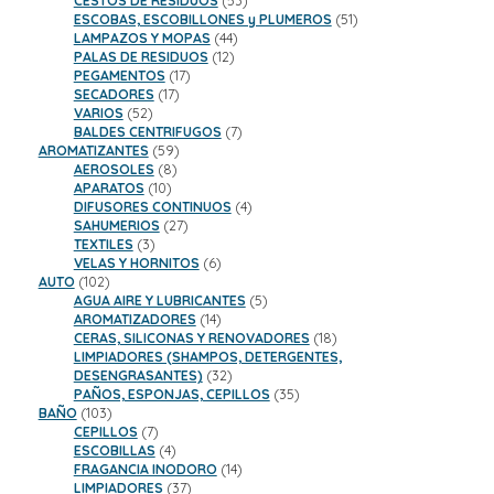
CESTOS DE RESIDUOS
53
productos
51
ESCOBAS, ESCOBILLONES y PLUMEROS
51
44
productos
LAMPAZOS Y MOPAS
44
12
productos
PALAS DE RESIDUOS
12
17
productos
PEGAMENTOS
17
17
productos
SECADORES
17
52
productos
VARIOS
52
productos
7
BALDES CENTRIFUGOS
7
59
productos
AROMATIZANTES
59
8
productos
AEROSOLES
8
10
productos
APARATOS
10
productos
4
DIFUSORES CONTINUOS
4
27
productos
SAHUMERIOS
27
3
productos
TEXTILES
3
productos
6
VELAS Y HORNITOS
6
102
productos
AUTO
102
productos
5
AGUA AIRE Y LUBRICANTES
5
14
productos
AROMATIZADORES
14
productos
18
CERAS, SILICONAS Y RENOVADORES
18
productos
LIMPIADORES (SHAMPOS, DETERGENTES,
32
DESENGRASANTES)
32
productos
35
PAÑOS, ESPONJAS, CEPILLOS
35
103
productos
BAÑO
103
productos
7
CEPILLOS
7
productos
4
ESCOBILLAS
4
productos
14
FRAGANCIA INODORO
14
37
productos
LIMPIADORES
37