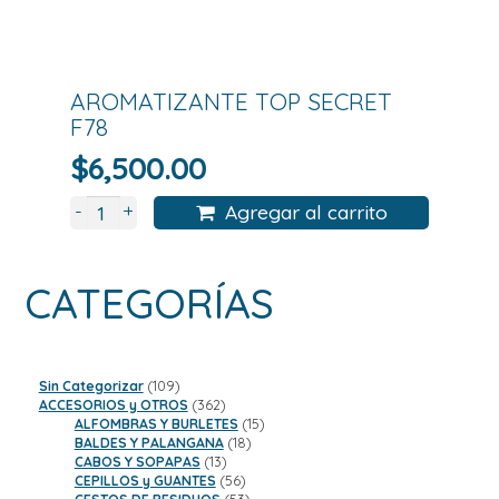
AROMATIZANTE TOP SECRET
F78
$
6,500.00
+
-
Agregar al carrito
CATEGORÍAS
109
Sin Categorizar
109
productos
362
ACCESORIOS y OTROS
362
productos
15
ALFOMBRAS Y BURLETES
15
18
productos
BALDES Y PALANGANA
18
13
productos
CABOS Y SOPAPAS
13
productos
56
CEPILLOS y GUANTES
56
productos
53