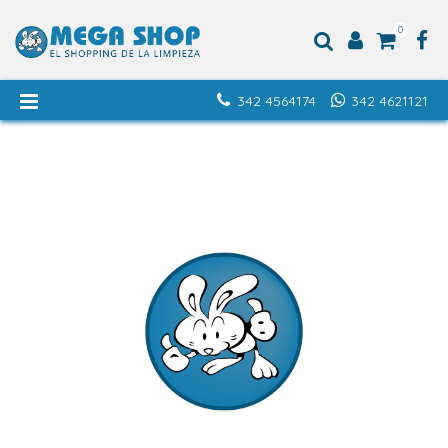
0
342 4564174
342 4621121