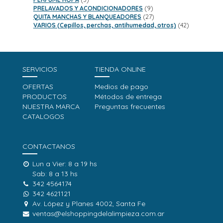
productos
9
PRELAVADOS Y ACONDICIONADORES
9
productos
27
QUITA MANCHAS Y BLANQUEADORES
27
productos
42
VARIOS (Cepillos, perchas, antihumedad, otros)
42
productos
SERVICIOS
TIENDA ONLINE
OFERTAS
Medios de pago
PRODUCTOS
Métodos de entrega
NUESTRA MARCA
Preguntas frecuentes
CATALOGOS
CONTACTANOS
Lun a Vier: 8 a 19 hs
Sab: 8 a 13 hs
342 4564174
342 4621121
Av. López y Planes 4002, Santa Fe
ventas@elshoppingdelalimpieza.com.ar