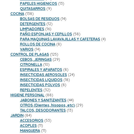
productos
13
PAPELES HIGIENICOS
13
9
productos
QUITASARROS
9
138
productos
COCINA
138
productos
14
BOLSAS DE RESIDUOS
14
12
productos
DETERGENTES
12
16
productos
LIMPIADORES
16
productos
58
PAÑO ESPONJAS Y CEPILLOS
58
productos
4
PARA MAQUINAS LAVAVAJILLAS Y CAFETERAS
4
8
productos
ROLLOS DE COCINA
8
14
productos
VARIOS
14
productos
125
CONTROL DE PLAGAS
125
productos
29
CEBOS, JERINGAS
29
10
productos
CITRONELLA
10
productos
8
ESPIRALES Y APARATOS
8
productos
24
INSECTICIDAS AEROSOLES
24
18
productos
INSECTICIDAS LIQUIDOS
18
8
productos
INSECTICIDAS POLVOS
8
32
productos
REPELENTES
32
productos
88
HIGIENE PERSONAL
88
productos
44
JABONES Y SANITIZANTES
44
productos
29
OTROS (Dientes, hisopos, etc)
29
13
productos
TALCOS, DESODORANTES
13
84
productos
JARDIN
84
productos
53
ACCESORIOS
53
11
productos
ACOPLES
11
productos
11
MANGUERA
11