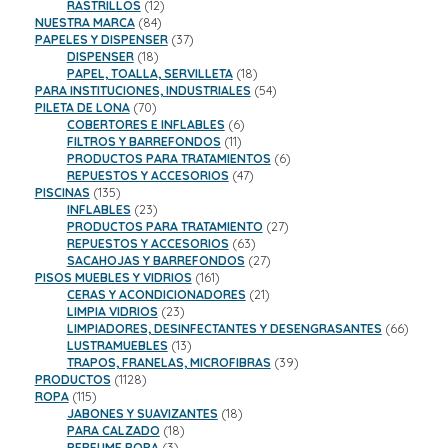
productos
12
RASTRILLOS
12
84
productos
NUESTRA MARCA
84
productos
37
PAPELES Y DISPENSER
37
18
productos
DISPENSER
18
productos
18
PAPEL, TOALLA, SERVILLETA
18
productos
54
PARA INSTITUCIONES, INDUSTRIALES
54
70
productos
PILETA DE LONA
70
productos
6
COBERTORES E INFLABLES
6
11
productos
FILTROS Y BARREFONDOS
11
productos
6
PRODUCTOS PARA TRATAMIENTOS
6
47
productos
REPUESTOS Y ACCESORIOS
47
135
productos
PISCINAS
135
productos
23
INFLABLES
23
productos
27
PRODUCTOS PARA TRATAMIENTO
27
63
productos
REPUESTOS Y ACCESORIOS
63
productos
27
SACAHOJAS Y BARREFONDOS
27
161
productos
PISOS MUEBLES Y VIDRIOS
161
productos
21
CERAS Y ACONDICIONADORES
21
23
productos
LIMPIA VIDRIOS
23
productos
66
LIMPIADORES, DESINFECTANTES Y DESENGRASANTES
66
13
product
LUSTRAMUEBLES
13
productos
39
TRAPOS, FRANELAS, MICROFIBRAS
39
1128
productos
PRODUCTOS
1128
115
productos
ROPA
115
productos
18
JABONES Y SUAVIZANTES
18
18
productos
PARA CALZADO
18
3
productos
PERFUME ROPA
3