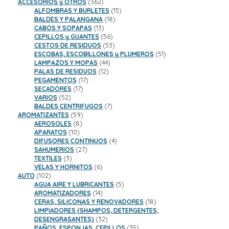
productos
362
ACCESORIOS y OTROS
362
productos
15
ALFOMBRAS Y BURLETES
15
18
productos
BALDES Y PALANGANA
18
13
productos
CABOS Y SOPAPAS
13
productos
56
CEPILLOS y GUANTES
56
productos
53
CESTOS DE RESIDUOS
53
productos
51
ESCOBAS, ESCOBILLONES y PLUMEROS
51
44
productos
LAMPAZOS Y MOPAS
44
12
productos
PALAS DE RESIDUOS
12
17
productos
PEGAMENTOS
17
17
productos
SECADORES
17
52
productos
VARIOS
52
productos
7
BALDES CENTRIFUGOS
7
59
productos
AROMATIZANTES
59
8
productos
AEROSOLES
8
10
productos
APARATOS
10
productos
4
DIFUSORES CONTINUOS
4
27
productos
SAHUMERIOS
27
3
productos
TEXTILES
3
productos
6
VELAS Y HORNITOS
6
102
productos
AUTO
102
productos
5
AGUA AIRE Y LUBRICANTES
5
14
productos
AROMATIZADORES
14
productos
18
CERAS, SILICONAS Y RENOVADORES
18
productos
LIMPIADORES (SHAMPOS, DETERGENTES,
32
DESENGRASANTES)
32
productos
35
PAÑOS, ESPONJAS, CEPILLOS
35