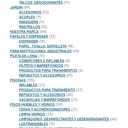
13
productos
TALCOS, DESODORANTES
13
84
productos
JARDIN
84
productos
53
ACCESORIOS
53
11
productos
ACOPLES
11
productos
11
MANGUERA
11
productos
12
RASTRILLOS
12
84
productos
NUESTRA MARCA
84
productos
37
PAPELES Y DISPENSER
37
18
productos
DISPENSER
18
productos
18
PAPEL, TOALLA, SERVILLETA
18
productos
54
PARA INSTITUCIONES, INDUSTRIALES
54
70
productos
PILETA DE LONA
70
productos
6
COBERTORES E INFLABLES
6
11
productos
FILTROS Y BARREFONDOS
11
productos
6
PRODUCTOS PARA TRATAMIENTOS
6
47
productos
REPUESTOS Y ACCESORIOS
47
135
productos
PISCINAS
135
productos
23
INFLABLES
23
productos
27
PRODUCTOS PARA TRATAMIENTO
27
63
productos
REPUESTOS Y ACCESORIOS
63
productos
27
SACAHOJAS Y BARREFONDOS
27
161
productos
PISOS MUEBLES Y VIDRIOS
161
productos
21
CERAS Y ACONDICIONADORES
21
23
productos
LIMPIA VIDRIOS
23
productos
66
LIMPIADORES, DESINFECTANTES Y DESENGRASANTES
66
13
product
LUSTRAMUEBLES
13