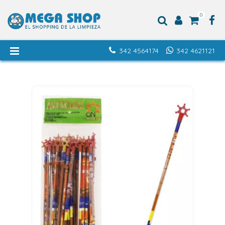
0
342 4564174
342 4621121