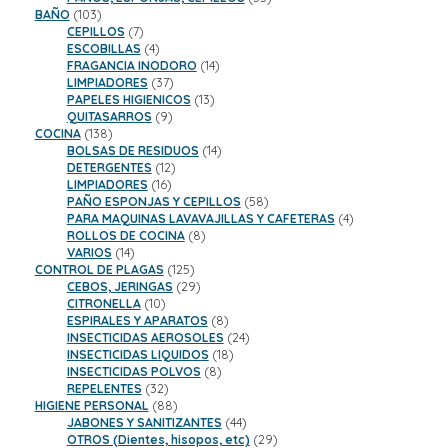
103
productos
BAÑO
103
productos
7
CEPILLOS
7
productos
4
ESCOBILLAS
4
productos
14
FRAGANCIA INODORO
14
37
productos
LIMPIADORES
37
productos
13
PAPELES HIGIENICOS
13
9
productos
QUITASARROS
9
138
productos
COCINA
138
productos
14
BOLSAS DE RESIDUOS
14
12
productos
DETERGENTES
12
16
productos
LIMPIADORES
16
productos
58
PAÑO ESPONJAS Y CEPILLOS
58
productos
4
PARA MAQUINAS LAVAVAJILLAS Y CAFETERAS
4
8
productos
ROLLOS DE COCINA
8
14
productos
VARIOS
14
productos
125
CONTROL DE PLAGAS
125
productos
29
CEBOS, JERINGAS
29
10
productos
CITRONELLA
10
productos
8
ESPIRALES Y APARATOS
8
productos
24
INSECTICIDAS AEROSOLES
24
18
productos
INSECTICIDAS LIQUIDOS
18
8
productos
INSECTICIDAS POLVOS
8
32
productos
REPELENTES
32
productos
88
HIGIENE PERSONAL
88
productos
44
JABONES Y SANITIZANTES
44
productos
29
OTROS (Dientes, hisopos, etc)
29