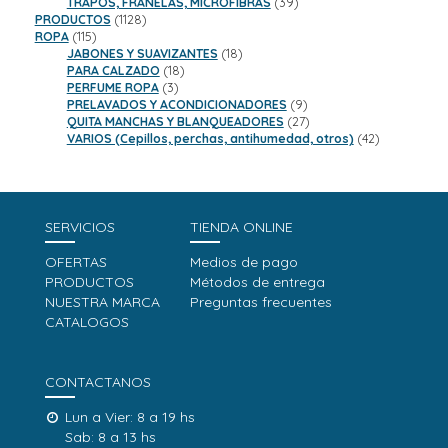
productos
39
TRAPOS, FRANELAS, MICROFIBRAS
39
1128
productos
PRODUCTOS
1128
115
productos
ROPA
115
productos
18
JABONES Y SUAVIZANTES
18
18
productos
PARA CALZADO
18
3
productos
PERFUME ROPA
3
productos
9
PRELAVADOS Y ACONDICIONADORES
9
productos
27
QUITA MANCHAS Y BLANQUEADORES
27
productos
42
VARIOS (Cepillos, perchas, antihumedad, otros)
42
productos
SERVICIOS
TIENDA ONLINE
OFERTAS
Medios de pago
PRODUCTOS
Métodos de entrega
NUESTRA MARCA
Preguntas frecuentes
CATALOGOS
CONTACTANOS
Lun a Vier: 8 a 19 hs
Sab: 8 a 13 hs