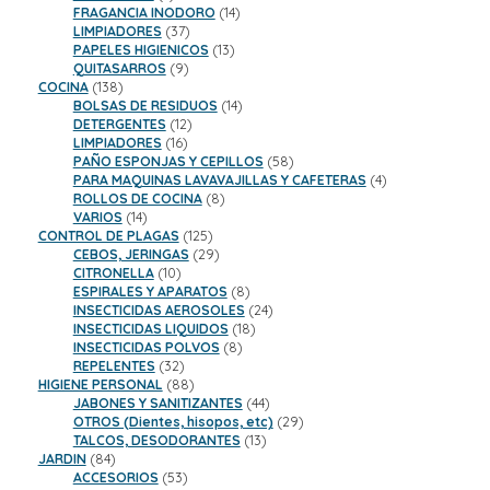
productos
14
FRAGANCIA INODORO
14
37
productos
LIMPIADORES
37
productos
13
PAPELES HIGIENICOS
13
9
productos
QUITASARROS
9
138
productos
COCINA
138
productos
14
BOLSAS DE RESIDUOS
14
12
productos
DETERGENTES
12
16
productos
LIMPIADORES
16
productos
58
PAÑO ESPONJAS Y CEPILLOS
58
productos
4
PARA MAQUINAS LAVAVAJILLAS Y CAFETERAS
4
8
productos
ROLLOS DE COCINA
8
14
productos
VARIOS
14
productos
125
CONTROL DE PLAGAS
125
productos
29
CEBOS, JERINGAS
29
10
productos
CITRONELLA
10
productos
8
ESPIRALES Y APARATOS
8
productos
24
INSECTICIDAS AEROSOLES
24
18
productos
INSECTICIDAS LIQUIDOS
18
8
productos
INSECTICIDAS POLVOS
8
32
productos
REPELENTES
32
productos
88
HIGIENE PERSONAL
88
productos
44
JABONES Y SANITIZANTES
44
productos
29
OTROS (Dientes, hisopos, etc)
29
13
productos
TALCOS, DESODORANTES
13
84
productos
JARDIN
84
productos
53
ACCESORIOS
53