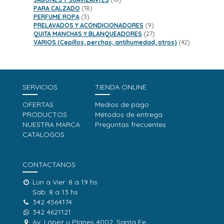
18
productos
PARA CALZADO
18
3
productos
PERFUME ROPA
3
productos
9
PRELAVADOS Y ACONDICIONADORES
9
productos
27
QUITA MANCHAS Y BLANQUEADORES
27
productos
42
VARIOS (Cepillos, perchas, antihumedad, otros)
42
productos
SERVICIOS
TIENDA ONLINE
OFERTAS
Medios de pago
PRODUCTOS
Métodos de entrega
NUESTRA MARCA
Preguntas frecuentes
CATALOGOS
CONTACTANOS
Lun a Vier: 8 a 19 hs
Sab: 8 a 13 hs
342 4564174
342 4621121
Av. López y Planes 4002, Santa Fe