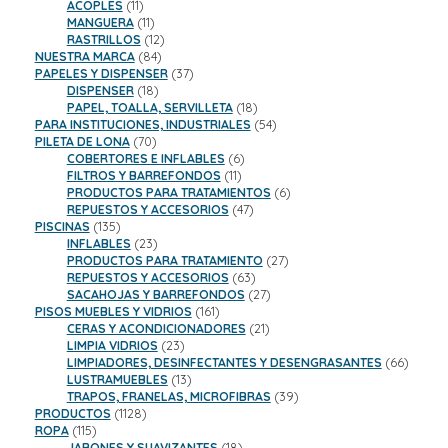
11
productos
ACOPLES
11
productos
11
MANGUERA
11
productos
12
RASTRILLOS
12
84
productos
NUESTRA MARCA
84
productos
37
PAPELES Y DISPENSER
37
18
productos
DISPENSER
18
productos
18
PAPEL, TOALLA, SERVILLETA
18
productos
54
PARA INSTITUCIONES, INDUSTRIALES
54
70
productos
PILETA DE LONA
70
productos
6
COBERTORES E INFLABLES
6
11
productos
FILTROS Y BARREFONDOS
11
productos
6
PRODUCTOS PARA TRATAMIENTOS
6
47
productos
REPUESTOS Y ACCESORIOS
47
135
productos
PISCINAS
135
productos
23
INFLABLES
23
productos
27
PRODUCTOS PARA TRATAMIENTO
27
63
productos
REPUESTOS Y ACCESORIOS
63
productos
27
SACAHOJAS Y BARREFONDOS
27
161
productos
PISOS MUEBLES Y VIDRIOS
161
productos
21
CERAS Y ACONDICIONADORES
21
23
productos
LIMPIA VIDRIOS
23
productos
66
LIMPIADORES, DESINFECTANTES Y DESENGRASANTES
66
13
product
LUSTRAMUEBLES
13
productos
39
TRAPOS, FRANELAS, MICROFIBRAS
39
1128
productos
PRODUCTOS
1128
115
productos
ROPA
115
productos
18
JABONES Y SUAVIZANTES
18