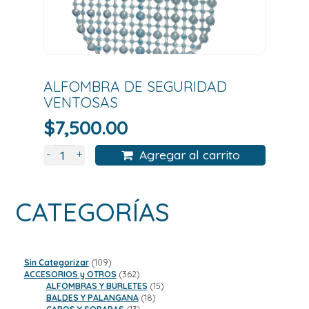
ALFOMBRA DE SEGURIDAD
VENTOSAS
$
7,500.00
+
-
Agregar al carrito
CATEGORÍAS
109
Sin Categorizar
109
productos
362
ACCESORIOS y OTROS
362
productos
15
ALFOMBRAS Y BURLETES
15
18
productos
BALDES Y PALANGANA
18
13
productos