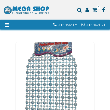
0
342 4564174
342 4621121