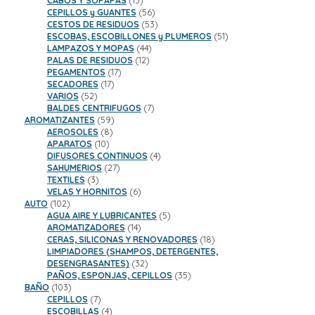
CABOS Y SOPAPAS
13
productos
56
CEPILLOS y GUANTES
56
productos
53
CESTOS DE RESIDUOS
53
productos
51
ESCOBAS, ESCOBILLONES y PLUMEROS
51
44
productos
LAMPAZOS Y MOPAS
44
12
productos
PALAS DE RESIDUOS
12
17
productos
PEGAMENTOS
17
17
productos
SECADORES
17
52
productos
VARIOS
52
productos
7
BALDES CENTRIFUGOS
7
59
productos
AROMATIZANTES
59
8
productos
AEROSOLES
8
10
productos
APARATOS
10
productos
4
DIFUSORES CONTINUOS
4
27
productos
SAHUMERIOS
27
3
productos
TEXTILES
3
productos
6
VELAS Y HORNITOS
6
102
productos
AUTO
102
productos
5
AGUA AIRE Y LUBRICANTES
5
14
productos
AROMATIZADORES
14
productos
18
CERAS, SILICONAS Y RENOVADORES
18
productos
LIMPIADORES (SHAMPOS, DETERGENTES,
32
DESENGRASANTES)
32
productos
35
PAÑOS, ESPONJAS, CEPILLOS
35
103
productos
BAÑO
103
productos
7
CEPILLOS
7
productos
4
ESCOBILLAS
4