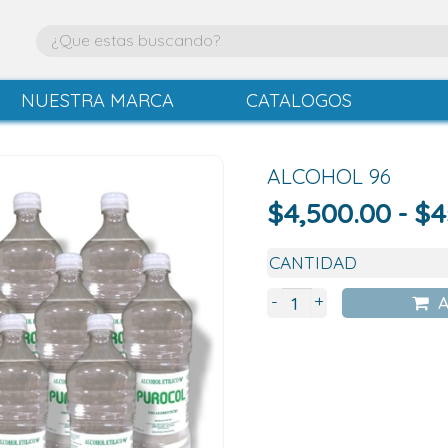
NUESTRA MARCA
CATALOGOS
ALCOHOL 96
$
4,500.00
-
$
4
+
-
A