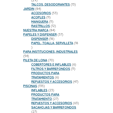
29
productos
13
TALCOS, DESODORANTES
13
84
productos
JARDIN
84
productos
53
ACCESORIOS
53
11
productos
ACOPLES
11
productos
11
MANGUERA
11
productos
12
RASTRILLOS
12
84
productos
NUESTRA MARCA
84
productos
37
PAPELES Y DISPENSER
37
18
productos
DISPENSER
18
productos
PAPEL, TOALLA, SERVILLETA
18
18
productos
PARA INSTITUCIONES, INDUSTRIALES
54
54
productos
70
PILETA DE LONA
70
productos
6
COBERTORES E INFLABLES
6
11
productos
FILTROS Y BARREFONDOS
11
productos
PRODUCTOS PARA
6
TRATAMIENTOS
6
productos
47
REPUESTOS Y ACCESORIOS
47
135
productos
PISCINAS
135
productos
23
INFLABLES
23
productos
PRODUCTOS PARA
27
TRATAMIENTO
27
productos
63
REPUESTOS Y ACCESORIOS
63
productos
SACAHOJAS Y BARREFONDOS
27
27