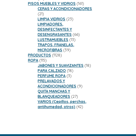
productos
161
PISOS MUEBLES Y VIDRIOS
161
productos
CERAS Y ACONDICIONADORES
21
21
productos
23
LIMPIA VIDRIOS
23
productos
LIMPIADORES,
DESINFECTANTES Y
66
DESENGRASANTES
66
13
productos
LUSTRAMUEBLES
13
productos
TRAPOS, FRANELAS,
39
MICROFIBRAS
39
1128
productos
PRODUCTOS
1128
115
productos
ROPA
115
productos
18
JABONES Y SUAVIZANTES
18
18
productos
PARA CALZADO
18
3
productos
PERFUME ROPA
3
productos
PRELAVADOS Y
9
ACONDICIONADORES
9
productos
QUITA MANCHAS Y
27
BLANQUEADORES
27
productos
VARIOS (Cepillos, perchas,
42
antihumedad, otros)
42
productos