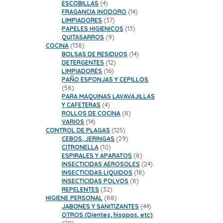
productos
4
ESCOBILLAS
4
productos
14
FRAGANCIA INODORO
14
37
productos
LIMPIADORES
37
productos
13
PAPELES HIGIENICOS
13
9
productos
QUITASARROS
9
138
productos
COCINA
138
productos
14
BOLSAS DE RESIDUOS
14
12
productos
DETERGENTES
12
16
productos
LIMPIADORES
16
productos
PAÑO ESPONJAS Y CEPILLOS
58
58
productos
PARA MAQUINAS LAVAVAJILLAS
4
Y CAFETERAS
4
productos
8
ROLLOS DE COCINA
8
14
productos
VARIOS
14
productos
125
CONTROL DE PLAGAS
125
productos
29
CEBOS, JERINGAS
29
10
productos
CITRONELLA
10
productos
8
ESPIRALES Y APARATOS
8
productos
24
INSECTICIDAS AEROSOLES
24
18
productos
INSECTICIDAS LIQUIDOS
18
8
productos
INSECTICIDAS POLVOS
8
32
productos
REPELENTES
32
productos
88
HIGIENE PERSONAL
88
productos
44
JABONES Y SANITIZANTES
44
productos
OTROS (Dientes, hisopos, etc)
29