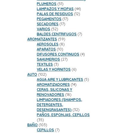
51
PLUMEROS
51
productos
44
LAMPAZOS Y MOPAS
44
12
productos
PALAS DE RESIDUOS
12
17
productos
PEGAMENTOS
17
17
productos
SECADORES
17
52
productos
VARIOS
52
productos
7
BALDES CENTRIFUGOS
7
59
productos
AROMATIZANTES
59
8
productos
AEROSOLES
8
10
productos
APARATOS
10
productos
4
DIFUSORES CONTINUOS
4
27
productos
SAHUMERIOS
27
3
productos
TEXTILES
3
productos
6
VELAS Y HORNITOS
6
102
productos
AUTO
102
productos
5
AGUA AIRE Y LUBRICANTES
5
14
productos
AROMATIZADORES
14
productos
CERAS, SILICONAS Y
18
RENOVADORES
18
productos
LIMPIADORES (SHAMPOS,
DETERGENTES,
32
DESENGRASANTES)
32
productos
PAÑOS, ESPONJAS, CEPILLOS
35
35
productos
103
BAÑO
103
productos
7
CEPILLOS
7