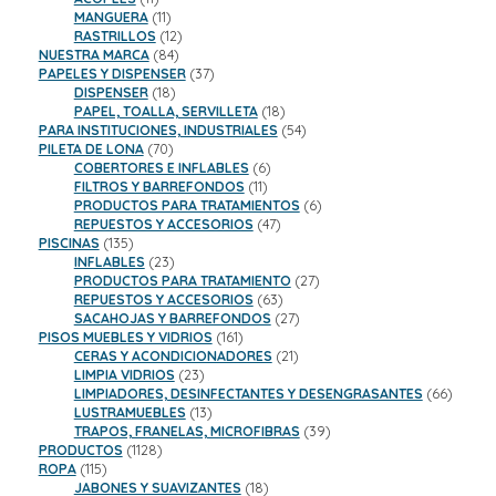
productos
11
MANGUERA
11
productos
12
RASTRILLOS
12
84
productos
NUESTRA MARCA
84
productos
37
PAPELES Y DISPENSER
37
18
productos
DISPENSER
18
productos
18
PAPEL, TOALLA, SERVILLETA
18
productos
54
PARA INSTITUCIONES, INDUSTRIALES
54
70
productos
PILETA DE LONA
70
productos
6
COBERTORES E INFLABLES
6
11
productos
FILTROS Y BARREFONDOS
11
productos
6
PRODUCTOS PARA TRATAMIENTOS
6
47
productos
REPUESTOS Y ACCESORIOS
47
135
productos
PISCINAS
135
productos
23
INFLABLES
23
productos
27
PRODUCTOS PARA TRATAMIENTO
27
63
productos
REPUESTOS Y ACCESORIOS
63
productos
27
SACAHOJAS Y BARREFONDOS
27
161
productos
PISOS MUEBLES Y VIDRIOS
161
productos
21
CERAS Y ACONDICIONADORES
21
23
productos
LIMPIA VIDRIOS
23
productos
66
LIMPIADORES, DESINFECTANTES Y DESENGRASANTES
66
13
product
LUSTRAMUEBLES
13
productos
39
TRAPOS, FRANELAS, MICROFIBRAS
39
1128
productos
PRODUCTOS
1128
115
productos
ROPA
115
productos
18
JABONES Y SUAVIZANTES
18