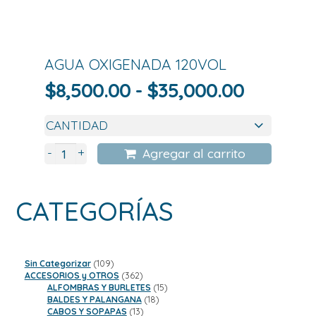
AGUA OXIGENADA 120VOL
Rango
$
8,500.00
-
$
35,000.00
de
precios:
desde
+
-
Agregar al carrito
$8,500.
hasta
CATEGORÍAS
$35,000
109
Sin Categorizar
109
productos
362
ACCESORIOS y OTROS
362
productos
15
ALFOMBRAS Y BURLETES
15
18
productos
BALDES Y PALANGANA
18
13
productos
CABOS Y SOPAPAS
13