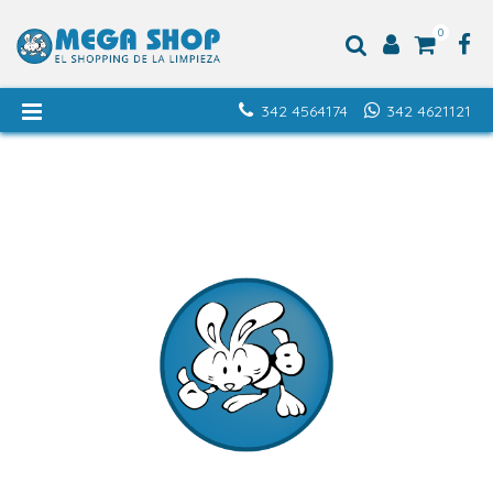
0
342 4564174
342 4621121