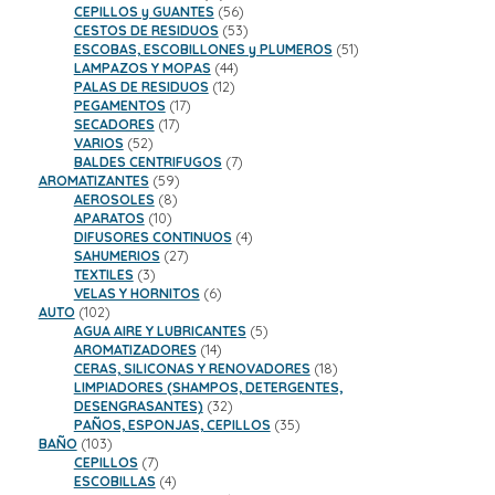
productos
56
CEPILLOS y GUANTES
56
productos
53
CESTOS DE RESIDUOS
53
productos
51
ESCOBAS, ESCOBILLONES y PLUMEROS
51
44
productos
LAMPAZOS Y MOPAS
44
12
productos
PALAS DE RESIDUOS
12
17
productos
PEGAMENTOS
17
17
productos
SECADORES
17
52
productos
VARIOS
52
productos
7
BALDES CENTRIFUGOS
7
59
productos
AROMATIZANTES
59
8
productos
AEROSOLES
8
10
productos
APARATOS
10
productos
4
DIFUSORES CONTINUOS
4
27
productos
SAHUMERIOS
27
3
productos
TEXTILES
3
productos
6
VELAS Y HORNITOS
6
102
productos
AUTO
102
productos
5
AGUA AIRE Y LUBRICANTES
5
14
productos
AROMATIZADORES
14
productos
18
CERAS, SILICONAS Y RENOVADORES
18
productos
LIMPIADORES (SHAMPOS, DETERGENTES,
32
DESENGRASANTES)
32
productos
35
PAÑOS, ESPONJAS, CEPILLOS
35
103
productos
BAÑO
103
productos
7
CEPILLOS
7
productos
4
ESCOBILLAS
4