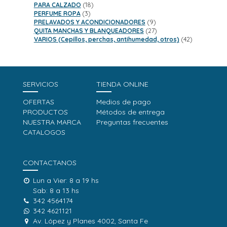
18
productos
PARA CALZADO
18
3
productos
PERFUME ROPA
3
productos
9
PRELAVADOS Y ACONDICIONADORES
9
productos
27
QUITA MANCHAS Y BLANQUEADORES
27
productos
42
VARIOS (Cepillos, perchas, antihumedad, otros)
42
productos
SERVICIOS
TIENDA ONLINE
OFERTAS
Medios de pago
PRODUCTOS
Métodos de entrega
NUESTRA MARCA
Preguntas frecuentes
CATALOGOS
CONTACTANOS
Lun a Vier: 8 a 19 hs
Sab: 8 a 13 hs
342 4564174
342 4621121
Av. López y Planes 4002, Santa Fe